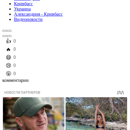
Кривбасс
Украина
Александрия - Кривбасс
Видеоновости
️👍
0
️🔥
0
️😄
0
️😢
0
️🤬
0
комментарии