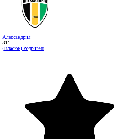
Александрия
81’
(Власюк)
Родригеш