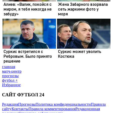
главная
матч-центр
прогнозы
футбол +
Избранное
САЙТ ФУТБОЛ 24
Редакция
Прогнозы
Политика конфиденциальности
Правила
сайту
Контакты
Правила комментирования
Редакционная