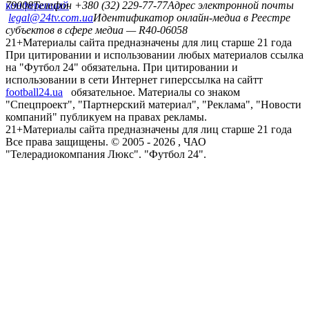
конференций
79008
Телефон +380 (32) 229-77-77
Адрес электронной почты
legal@24tv.com.ua
Идентификатор онлайн-медиа в Реестре
субъектов в сфере медиа — R40-06058
21+
Материалы сайта предназначены для лиц старше 21 года
При цитировании и использовании любых материалов ссылка
на "Футбол 24" обязательна. При цитировании и
использовании в сети Интернет гиперссылка на сайтт
football24.ua
обязательное. Материалы со знаком
"Спецпроект", "Партнерский материал", "Реклама", "Новости
компаний" публикуем на правах рекламы.
21+
Материалы сайта предназначены для лиц старше 21 года
Все права защищены. © 2005 -
2026
, ЧАО
"Телерадиокомпания Люкс". "Футбол 24".