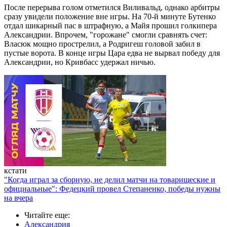
После перерыва голом отметился Виливальд, однако арбитры
сразу увидели положение вне игры. На 70-й минуте Бутенко
отдал шикарный пас в штрафную, а Майя прошил голкипера
Александрии. Впрочем, "горожане" смогли сравнять счет:
Власюк мощно прострелил, а Родригеш головой забил в
пустые ворота. В конце игры Цара едва не вырвал победу для
Александрии, но Кривбасс удержал ничью.
кстати
"Когда играл за сборную, не делил матчи на товарищеские и
официальные": Федецкий провел Степаненко, победы нужны
на вчера
Читайте еще
:
Александрия