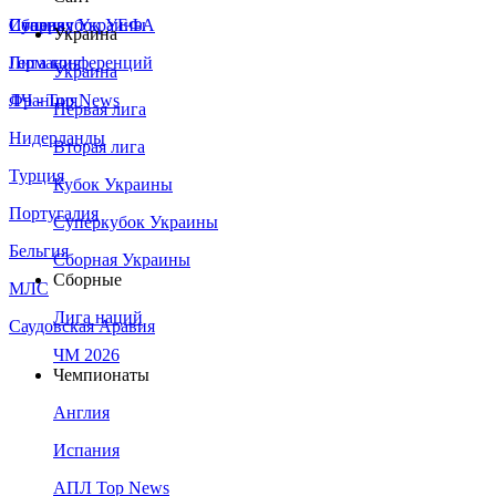
Сборная Украины
Италия
Суперкубок УЕФА
Украина
Германия
Лига конференций
Украина
Франция
ЛЧ - Top News
Первая лига
Нидерланды
Вторая лига
Турция
Кубок Украины
Португалия
Суперкубок Украины
Бельгия
Сборная Украины
Сборные
МЛС
Лига наций
Саудовская Аравия
ЧМ 2026
Чемпионаты
Англия
Испания
АПЛ Top News