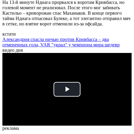
На 13-й минуте Ндиага прорвался к воротам Кривбасса, но
голевой момент не реализовал. После этого мог забивать
Кастильо – криворожан спас Маханьков. В конце первого
тайма Ндиага отпасовал Булеке, а тот элегантно отправил мяч
в сетке, но взятие ворот отменили из-за офсайда.
кстати
Александрия спасла ничью против Кривбасса – два
отмененных гола, VAR "украл" у чемпиона мира шедевр
видео дня
Play
Video
реклама