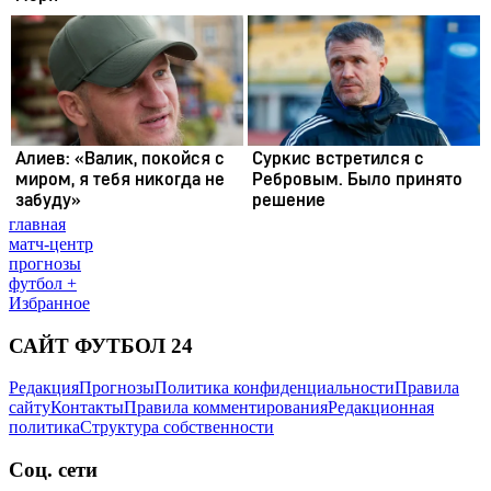
главная
матч-центр
прогнозы
футбол +
Избранное
САЙТ ФУТБОЛ 24
Редакция
Прогнозы
Политика конфиденциальности
Правила
сайту
Контакты
Правила комментирования
Редакционная
политика
Структура собственности
Соц. сети