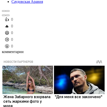
Саудовская Аравия
️👍
0
️🔥
0
️😄
0
️😢
0
️🤬
0
комментарии