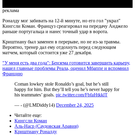
реклама
Роналду мог забивать на 12-й минуте, но его гол "украл"
Кингсли Коман. Француз среагировал на передачу Анджело
раньше португальца и нанес точный удар в ворота.
Криштиану был заменен в перерыве, но не из-за травмы.
Вероятно, тренер дал ему отдохнуть перед следующим
матчем, который состоится уже 27 декабря.
"У меня есть два года": Бензема готовится завершить карьеру,
нашел главные проблемы Реала, оценил Мбаппе и вспомнил
Францию
Coman lowkey stole Ronaldo’s goal, but he’s still
happy for him. But they’ll tell you he’s never happy for
his teammates’ goals.
pic.twitter.com/FbfaHtkklT
— - (@LMDiddy14)
December 24, 2025
Читайте еще
:
Кингсли Коман
Аль-Наср (Саудовская Аравия)
Криштиану Роналду