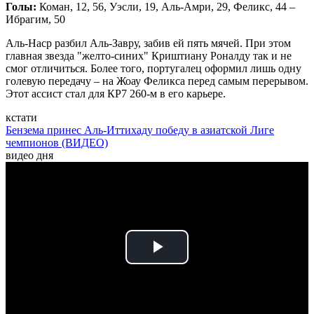
Голы:
Коман, 12, 56, Уэсли, 19, Аль-Амри, 29, Феликс, 44 –
Ибрагим, 50
Аль-Наср разбил Аль-Завру, забив ей пять мячей. При этом
главная звезда "желто-синих" Криштиану Роналду так и не
смог отличиться. Более того, португалец оформил лишь одну
голевую передачу – на Жоау Феликса перед самым перерывом.
Этот ассист стал для КР7 260-м в его карьере.
кстати
Бензема принес Аль-Иттихаду победу в азиатской Лиге
чемпионов (ВИДЕО)
видео дня
Play
Video