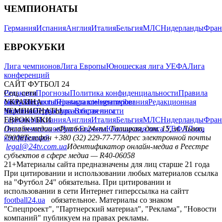
ЧЕМПИОНАТЫ
Германия
Испания
Англия
Италия
Бельгия
МЛС
Нидерланды
Фран
ЕВРОКУБКИ
Лига чемпионов
Лига Европы
Юношеская лига УЕФА
Лига
конференций
САЙТ ФУТБОЛ 24
Редакция
Соц. сети
Прогнозы
Политика конфиденциальности
Правила
сайту
facebook
УКРАИНА
Контакты
x
youtube
Правила комментирования
instagram
telegram
viber
Редакционная
политика
Украина
ЧЕМПИОНАТЫ
Первая лига
Структура собственности
Вторая лига
Германия
ЕВРОКУБКИ
Испания
Англия
Италия
Бельгия
МЛС
Нидерланды
Фран
Лига чемпионов
Онлайн-медиа «Футбол 24»
Лига Европы
пл. Галицкая, дом. 15, м. Львов,
Юношеская лига УЕФА
Лига
конференций
79008
Телефон +380 (32) 229-77-77
Адрес электронной почты
legal@24tv.com.ua
Идентификатор онлайн-медиа в Реестре
субъектов в сфере медиа — R40-06058
21+
Материалы сайта предназначены для лиц старше 21 года
При цитировании и использовании любых материалов ссылка
на "Футбол 24" обязательна. При цитировании и
использовании в сети Интернет гиперссылка на сайтт
football24.ua
обязательное. Материалы со знаком
"Спецпроект", "Партнерский материал", "Реклама", "Новости
компаний" публикуем на правах рекламы.