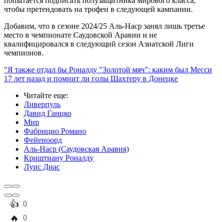
попытается подписать полузащитника мирового класса,
чтобы претендовать на трофеи в следующей кампании.
Добавим, что в сезоне 2024/25 Аль-Наср занял лишь третье
место в чемпионате Саудовской Аравии и не
квалифицировался в следующий сезон Азиатской Лиги
чемпионов.
"Я также отдал бы Роналду "Золотой мяч": каким был Месси
17 лет назад и помнит ли голы Шахтеру в Донецке
Читайте еще
:
Ливерпуль
Давид Ганцко
Мир
Фабрицио Романо
Фейеноорд
Аль-Наср (Саудовская Аравия)
Криштиану Роналду
Луис Диас
️👍
0
️🔥
0