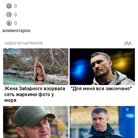
️😄
0
️😢
0
️🤬
0
комментарии