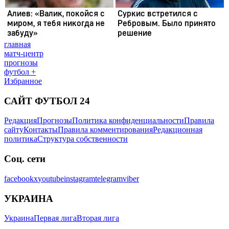
главная
матч-центр
прогнозы
футбол +
Избранное
САЙТ ФУТБОЛ 24
Редакция
Прогнозы
Политика конфиденциальности
Правила
сайту
Контакты
Правила комментирования
Редакционная
политика
Структура собственности
Соц. сети
facebook
x
youtube
instagram
telegram
viber
УКРАИНА
Украина
Первая лига
Вторая лига