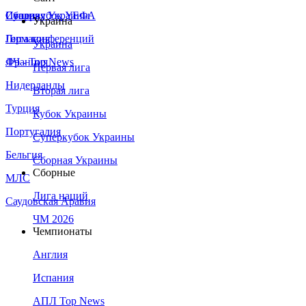
Сборная Украины
Италия
Суперкубок УЕФА
Украина
Германия
Лига конференций
Украина
Франция
ЛЧ - Top News
Первая лига
Нидерланды
Вторая лига
Турция
Кубок Украины
Португалия
Суперкубок Украины
Бельгия
Сборная Украины
Сборные
МЛС
Лига наций
Саудовская Аравия
ЧМ 2026
Чемпионаты
Англия
Испания
АПЛ Top News