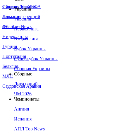
Сборная Украины
Италия
Суперкубок УЕФА
Украина
Германия
Лига конференций
Украина
Франция
ЛЧ - Top News
Первая лига
Нидерланды
Вторая лига
Турция
Кубок Украины
Португалия
Суперкубок Украины
Бельгия
Сборная Украины
Сборные
МЛС
Лига наций
Саудовская Аравия
ЧМ 2026
Чемпионаты
Англия
Испания
АПЛ Top News