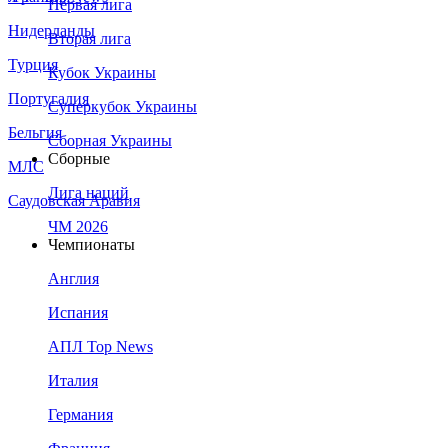
Первая лига
Нидерланды
Вторая лига
Турция
Кубок Украины
Португалия
Суперкубок Украины
Бельгия
Сборная Украины
Сборные
МЛС
Лига наций
Саудовская Аравия
ЧМ 2026
Чемпионаты
Англия
Испания
АПЛ Top News
Италия
Германия