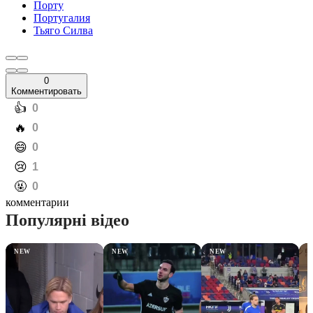
Порту
Португалия
Тьяго Силва
0
Комментировать
️👍
0
️🔥
0
️😄
0
️😢
1
️🤬
0
комментарии