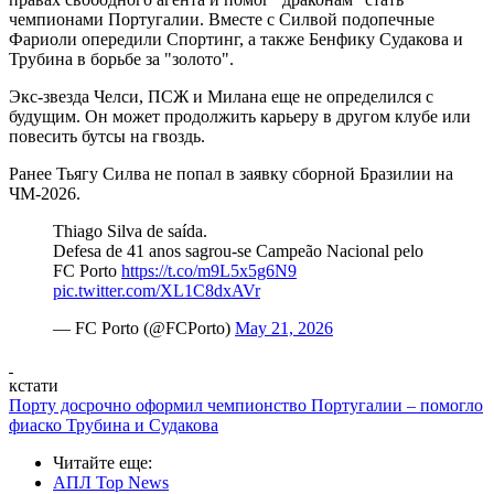
чемпионами Португалии. Вместе с Силвой подопечные
Фариоли опередили Спортинг, а также Бенфику Судакова и
Трубина в борьбе за "золото".
Экс-звезда Челси, ПСЖ и Милана еще не определился с
будущим. Он может продолжить карьеру в другом клубе или
повесить бутсы на гвоздь.
Ранее Тьягу Силва не попал в заявку сборной Бразилии на
ЧМ-2026.
Thiago Silva de saída.
Defesa de 41 anos sagrou-se Campeão Nacional pelo
FC Porto
https://t.co/m9L5x5g6N9
pic.twitter.com/XL1C8dxAVr
— FC Porto (@FCPorto)
May 21, 2026
кстати
Порту досрочно оформил чемпионство Португалии – помогло
фиаско Трубина и Судакова
Читайте еще
:
АПЛ Top News