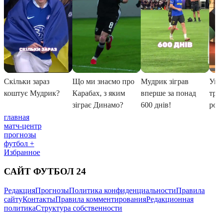
главная
матч-центр
прогнозы
футбол +
Избранное
САЙТ ФУТБОЛ 24
Редакция
Прогнозы
Политика конфиденциальности
Правила
сайту
Контакты
Правила комментирования
Редакционная
политика
Структура собственности