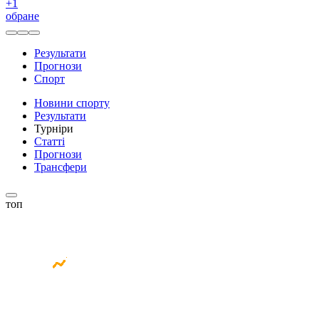
+
1
обране
Результати
Прогнози
Спорт
Новини спорту
Результати
Турніри
Статті
Прогнози
Трансфери
топ