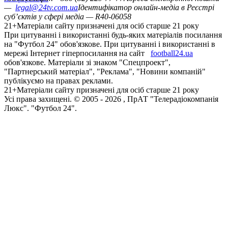
—
legal@24tv.com.ua
Ідентифікатор онлайн-медіа в Реєстрі
суб’єктів у сфері медіа — R40-06058
21+
Матеріали сайту призначені для осіб старше 21 року
При цитуванні і використанні будь-яких матеріалів посилання
на "Футбол 24" обов'язкове. При цитуванні і використанні в
мережі Інтернет гіперпосилання на сайт
football24.ua
обов'язкове. Матеріали зі знаком "Спецпроект",
"Партнерський матеріал", "Реклама", "Новини компаній"
публікуємо на правах реклами.
21+
Матеріали сайту призначені для осіб старше 21 року
Усi права захищенi. © 2005 -
2026
, ПрАТ "Телерадіокомпанія
Люкс". "Футбол 24".