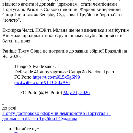
вільного агента й допоміг "драконам" стати чемпіонами
Португалії. Разом із Сілвою підопічні Фаріолі випередили
Спортінг, а також Бенфіку Судакова і Трубіна в боротьбі за
"золото".
Екс-зірка Челсі, ПСЖ та Мілана ще не визначився з майбутнім.
Він може продовжити кар'єру в іншому клубі або повісити
бутси на цвях.
Раніше Тьягу Сілва не потрапив до заявки збірної Бразилії на
ЧС-2026.
Thiago Silva de saída.
Defesa de 41 anos sagrou-se Campeão Nacional pelo
FC Porto
https://t.co/m9L5x5g6N9
pic.twitter.com/XL1C8dxAVr
— FC Porto (@FCPorto)
May 21, 2026
до речі
Порту достроково оформив чемпіонство Португалії –
допомогло фіаско Трубіна і Судакова
Читайте ще
: