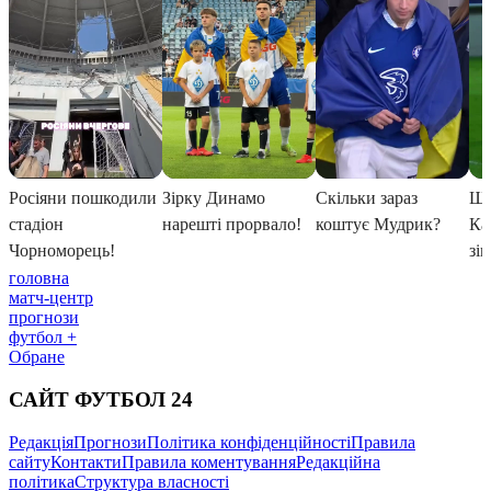
головна
матч-центр
прогнози
футбол +
Обране
САЙТ ФУТБОЛ 24
Редакція
Прогнози
Політика конфіденційності
Правила
сайту
Контакти
Правила коментування
Редакційна
політика
Структура власності