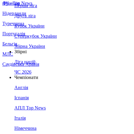
Франція
ЛЧ - Top News
Перша ліга
Нідерланди
Друга ліга
Туреччина
Кубок України
Португалія
Суперкубок України
Бельгія
Збірна України
Збірні
МЛС
Ліга націй
Саудівська Аравія
ЧС 2026
Чемпіонати
Англія
Іспанія
АПЛ Top News
Італія
Німеччина