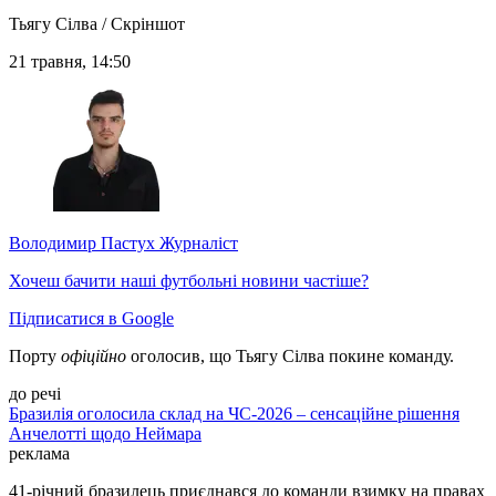
Тьягу Сілва / Скріншот
21 травня, 14:50
Володимир Пастух
Журналіст
Хочеш бачити наші футбольні новини частіше?
Підписатися в Google
Порту
офіційно
оголосив, що Тьягу Сілва покине команду.
до речі
Бразилія оголосила склад на ЧС-2026 – сенсаційне рішення
Анчелотті щодо Неймара
реклама
41-річний бразилець приєднався до команди взимку на правах