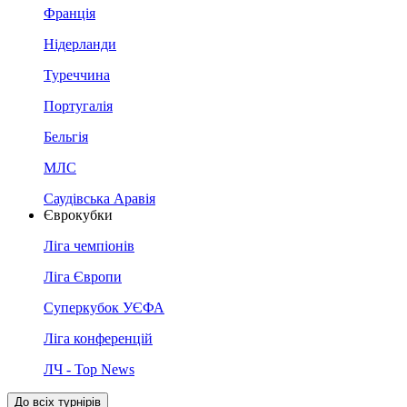
Франція
Нідерланди
Туреччина
Португалія
Бельгія
МЛС
Саудівська Аравія
Єврокубки
Ліга чемпіонів
Ліга Європи
Суперкубок УЄФА
Ліга конференцій
ЛЧ - Top News
До всіх турнірів