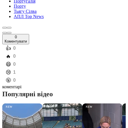
Португалія
Порту
Тьягу Сілва
АПЛ Top News
0
Коментувати
️👍
0
️🔥
0
️😄
0
️😢
1
️🤬
0
коментарі