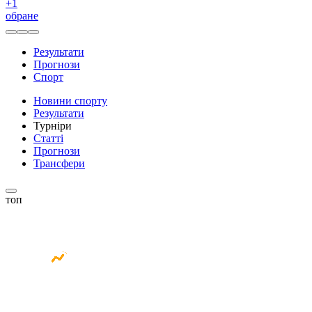
+
1
обране
Результати
Прогнози
Спорт
Новини спорту
Результати
Турніри
Статті
Прогнози
Трансфери
топ