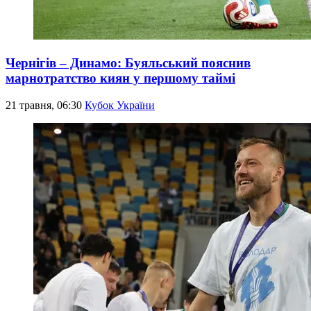
Чернігів – Динамо: Буяльський пояснив
марнотратство киян у першому таймі
21 травня, 06:30
Кубок України