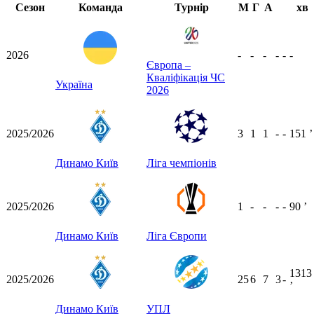
Сезон
Команда
Турнір
М
Г
А
хв
2026
-
-
-
-
-
-
Європа –
Кваліфікація ЧС
Україна
2026
2025/2026
3
1
1
-
-
151
ʼ
Динамо Київ
Ліга чемпіонів
2025/2026
1
-
-
-
-
90
ʼ
Динамо Київ
Ліга Європи
1313
2025/2026
25
6
7
3
-
ʼ
Динамо Київ
УПЛ