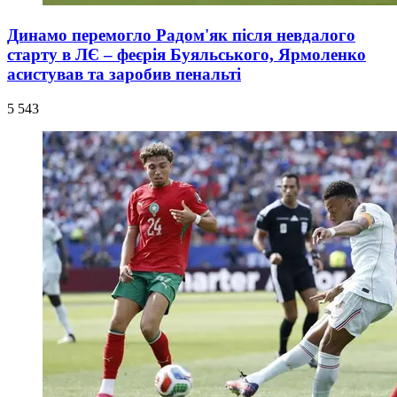
Динамо перемогло Радом'як після невдалого
старту в ЛЄ – феєрія Буяльського, Ярмоленко
асистував та заробив пенальті
5 543