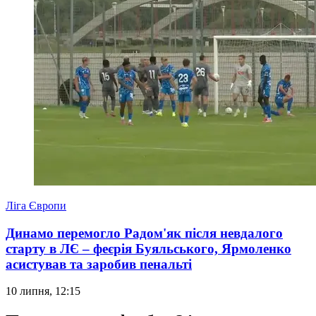
Ліга Європи
Динамо перемогло Радом'як після невдалого
старту в ЛЄ – феєрія Буяльського, Ярмоленко
асистував та заробив пенальті
10 липня, 12:15