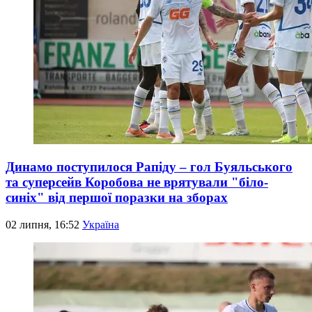
Динамо поступилося Рапіду – гол Буяльського
та суперсейв Коробова не врятували "біло-
синіх" від першої поразки на зборах
02 липня, 16:52
Україна