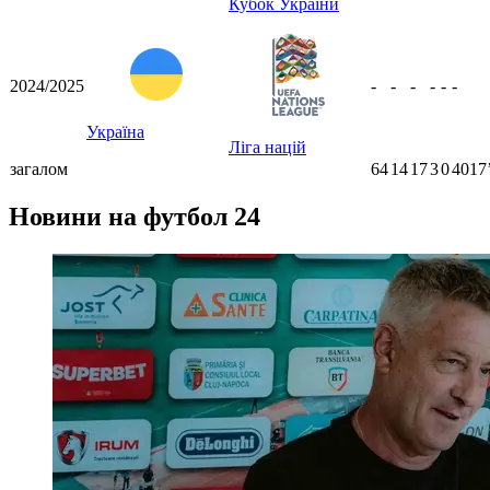
Кубок України
2024/2025
-
-
-
-
-
-
Україна
Ліга націй
загалом
64
14
17
3
0
4017
Новини на футбол 24