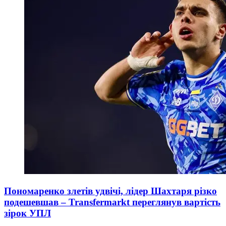
Пономаренко злетів удвічі, лідер Шахтаря різко
подешевшав – Transfermarkt переглянув вартість
зірок УПЛ