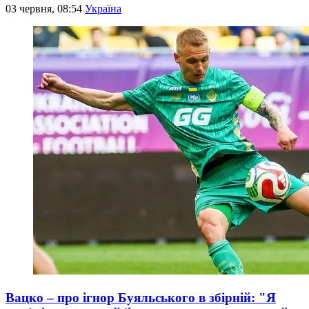
03 червня, 08:54
Україна
Вацко – про ігнор Буяльського в збірній: "Я