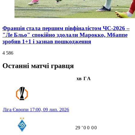
Франція стала першим півфіналістом ЧС-2026 –
"Ле Бльо" спокійно здолали Марокко, Мбаппе
зробив 1+1 і зазнав пошкодження
4 586
Останні матчі гравця
хв
Г
А
Ліга Європи
17:00,
09 лип. 2026
29
ʼ
0
0
0
0