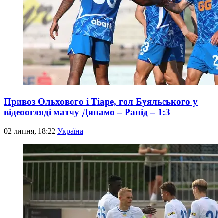
Привоз Ольхового і Тіаре, гол Буяльського у
відеоогляді матчу Динамо – Рапід – 1:3
02 липня, 18:22
Україна