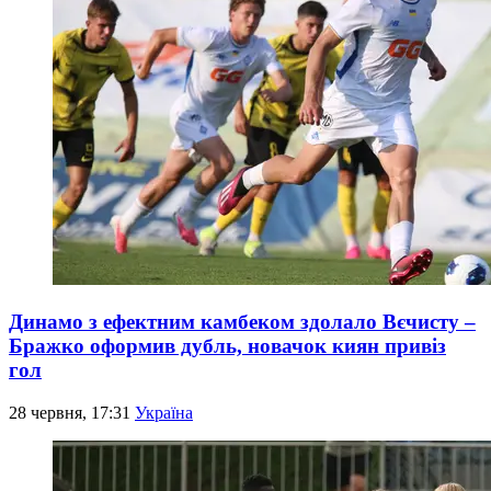
Динамо з ефектним камбеком здолало Вєчисту –
Бражко оформив дубль, новачок киян привіз
гол
28 червня, 17:31
Україна