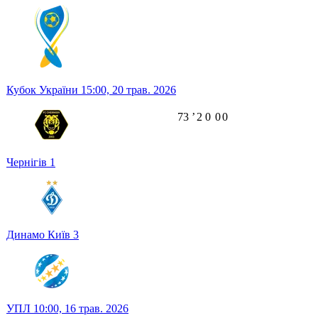
Кубок України
15:00,
20 трав. 2026
73
ʼ
2
0
0
0
Чернігів
1
Динамо Київ
3
УПЛ
10:00,
16 трав. 2026