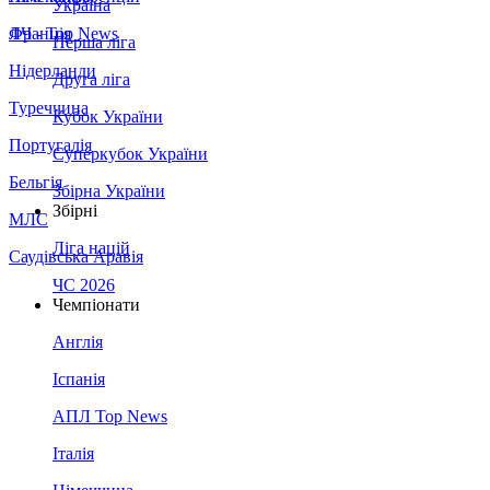
Україна
Франція
ЛЧ - Top News
Перша ліга
Нідерланди
Друга ліга
Туреччина
Кубок України
Португалія
Суперкубок України
Бельгія
Збірна України
Збірні
МЛС
Ліга націй
Саудівська Аравія
ЧС 2026
Чемпіонати
Англія
Іспанія
АПЛ Top News
Італія