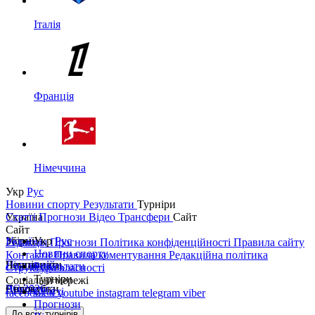
Італія
Франція
Німеччина
Укр
Рус
Новини спорту
Результати
Турніри
Україна
Статті
Прогнози
Відео
Трансфери
Сайт
Сайт
Україна
Збірні
Укр
Рус
Редакція
Прогнози
Політика конфіденційності
Правила сайту
Новини спорту
Контакти
Правила коментування
Редакційна політика
Перша ліга
Ліга націй
Чемпіонати
Результати
Структура власності
Турніри
Соціальні мережі
Друга ліга
ЧС 2026
Англія
Єврокубки
Статті
facebook
x
youtube
instagram
telegram
viber
Прогнози
Кубок України
Іспанія
Ліга чемпіонів
До всіх турнірів