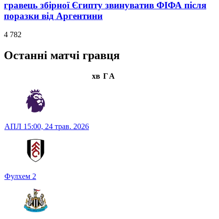
гравець збірної Єгипту звинуватив ФІФА після
поразки від Аргентини
4 782
Останні матчі гравця
хв
Г
А
АПЛ
15:00,
24 трав. 2026
Фулхем
2