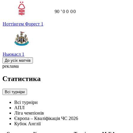
90
ʼ
0
0
0
0
Ноттінгем Форест
1
Ньюкасл
1
До усіх матчів
реклама
Статистика
Всі турніри
Всі турніри
АПЛ
Ліга чемпіонів
Європа – Кваліфікація ЧС 2026
Кубок Англії