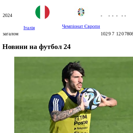
2024
-
-
-
-
-
-
Чемпіонат Європи
Італія
загалом
102
9
7
12
0
780
Новини на футбол 24