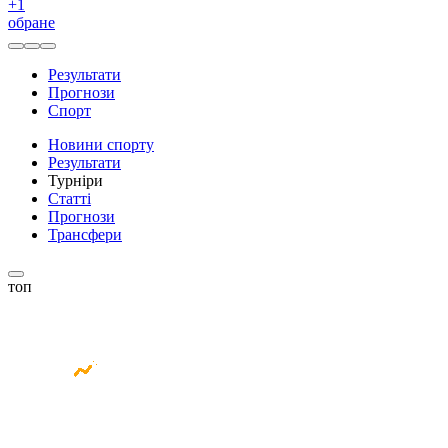
+
1
обране
Результати
Прогнози
Спорт
Новини спорту
Результати
Турніри
Статті
Прогнози
Трансфери
топ