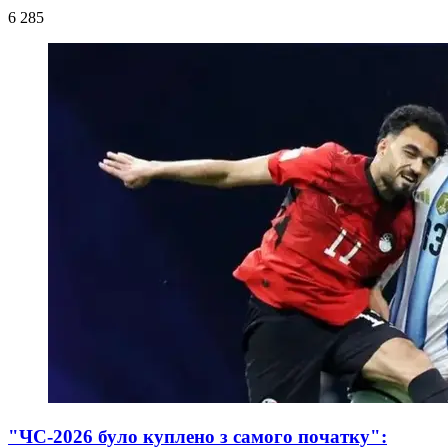
6 285
"ЧС-2026 було куплено з самого початку":