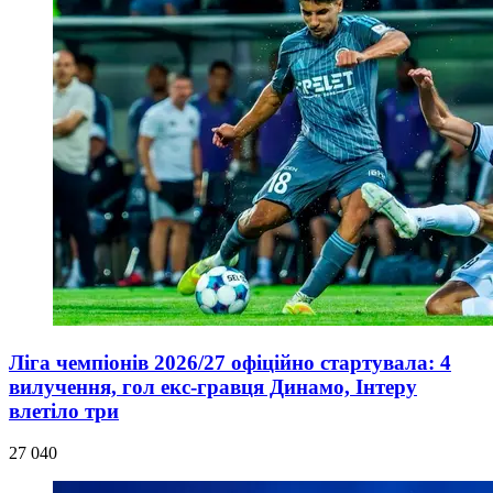
Ліга чемпіонів 2026/27 офіційно стартувала: 4
вилучення, гол екс-гравця Динамо, Інтеру
влетіло три
27 040