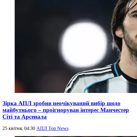
Зірка АПЛ зробив неочікуваний вибір щодо
майбутнього – проігнорував інтерес Манчестер
Сіті та Арсенала
25 квітня, 04:30
АПЛ Top News