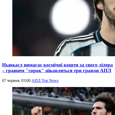
Ньюкасл вимагає космічні кошти за свого лідера
– гравцем "сорок" цікавляться три гранди АПЛ
07 червня, 03:00
АПЛ Top News