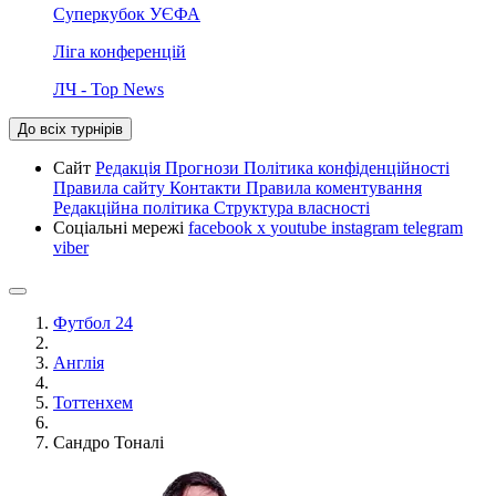
Суперкубок УЄФА
Ліга конференцій
ЛЧ - Top News
До всіх турнірів
Сайт
Редакція
Прогнози
Політика конфіденційності
Правила сайту
Контакти
Правила коментування
Редакційна політика
Структура власності
Соціальні мережі
facebook
x
youtube
instagram
telegram
viber
Футбол 24
Англія
Тоттенхем
Сандро Тоналі