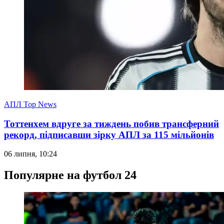
АПЛ Top News
Тоттенхем вдруге за тиждень побив трансферний
рекорд, підписавши зірку АПЛ за 115 мільйонів
06 липня, 10:24
Популярне на футбол 24