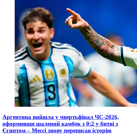
Аргентина вийшла у чвертьфінал ЧС-2026,
оформивши шалений камбек з 0:2 у битві з
Єгиптом – Мессі знову переписав історію