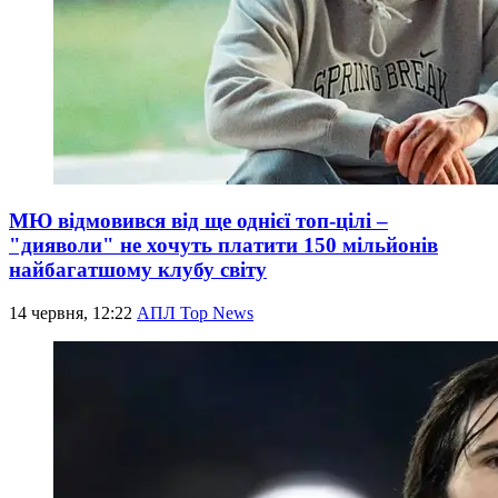
МЮ відмовився від ще однієї топ-цілі –
"дияволи" не хочуть платити 150 мільйонів
найбагатшому клубу світу
14 червня, 12:22
АПЛ Top News