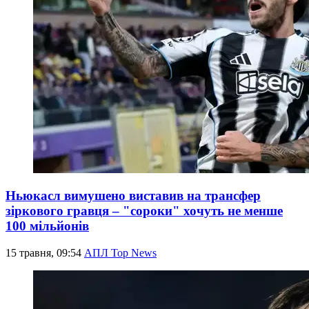
Ньюкасл вимушено виставив на трансфер
зіркового гравця – "сороки" хочуть не менше
100 мільйонів
15 травня, 09:54
АПЛ Top News