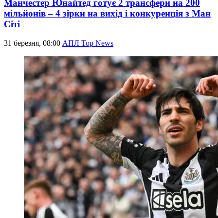
Манчестер Юнайтед готує 2 трансфери на 200
мільйонів – 4 зірки на вихід і конкуренція з Ман
Сіті
31 березня, 08:00
АПЛ Top News