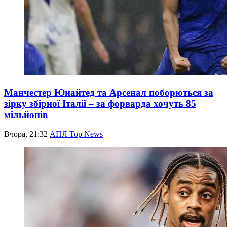
Манчестер Юнайтед та Арсенал поборються за
зірку збірної Італії – за форварда хочуть 85
мільйонів
Вчора, 21:32
АПЛ Top News