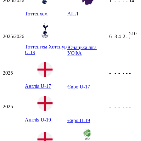
2025/2026
1
-
-
-
-
14
ʼ
Тоттенхем
АПЛ
510
2025/2026
6
3
4
2
-
ʼ
Тоттенгем Хотспур
Юнацька ліга
U-19
УЄФА
2025
-
-
-
-
-
-
Англія U-17
Євро U-17
2025
-
-
-
-
-
-
Англія U-19
Євро U-19