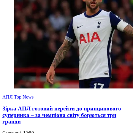
АПЛ Top News
Зірка АПЛ готовий перейти до принципового
суперника – за чемпіона світу борються три
гранди
Сьогодні, 12:50