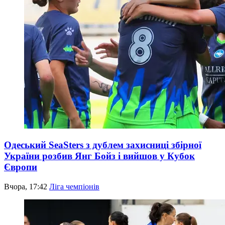
Одеський SeaSters з дублем захисниці збірної
України розбив Янг Бойз і вийшов у Кубок
Європи
Вчора, 17:42
Ліга чемпіонів