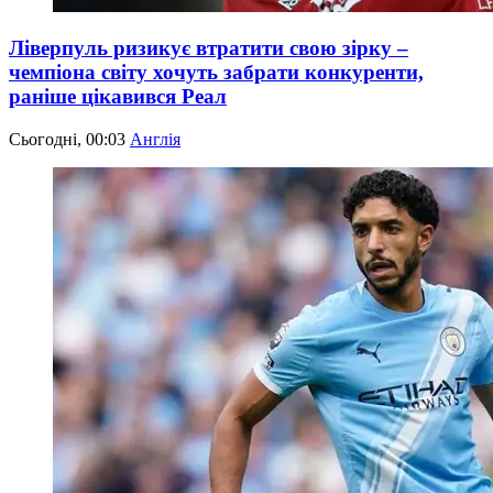
Ліверпуль ризикує втратити свою зірку –
чемпіона світу хочуть забрати конкуренти,
раніше цікавився Реал
Сьогодні, 00:03
Англія