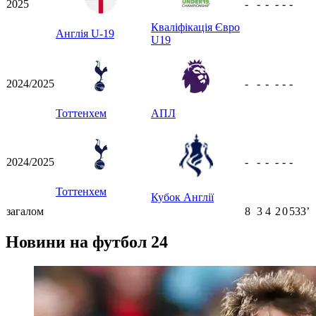
2025
-
-
-
-
-
-
Кваліфікація Євро
Англія U-19
U19
2024/2025
-
-
-
-
-
-
Тоттенхем
АПЛ
2024/2025
-
-
-
-
-
-
Тоттенхем
Кубок Англії
загалом
8
3
4
2
0
533ʼ
Новини на футбол 24