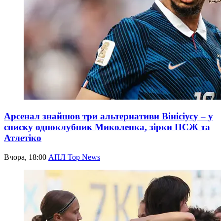
Арсенал знайшов три альтернативи Вінісіусу – у
списку одноклубник Миколенка, зірки ПСЖ та
Атлетіко
Вчора, 18:00
АПЛ Top News