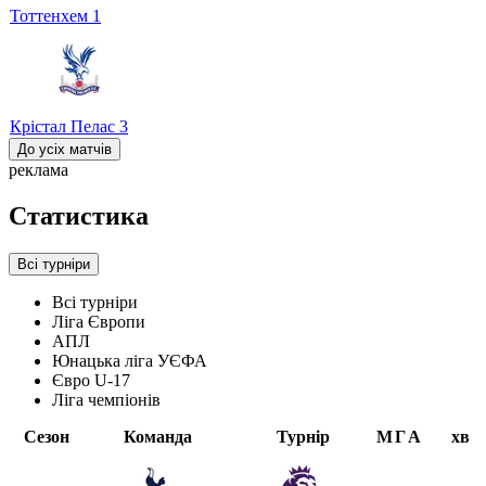
Тоттенхем
1
Крістал Пелас
3
До усіх матчів
реклама
Статистика
Всі турніри
Всі турніри
Ліга Європи
АПЛ
Юнацька ліга УЄФА
Євро U-17
Ліга чемпіонів
Сезон
Команда
Турнір
М
Г
А
хв