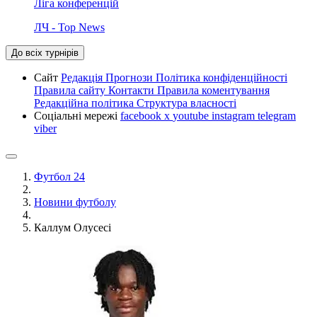
Ліга конференцій
ЛЧ - Top News
До всіх турнірів
Сайт
Редакція
Прогнози
Політика конфіденційності
Правила сайту
Контакти
Правила коментування
Редакційна політика
Структура власності
Соціальні мережі
facebook
x
youtube
instagram
telegram
viber
Футбол 24
Новини футболу
Каллум Олусесі