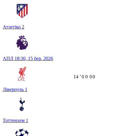
Атлетіко
2
АПЛ
18:30,
15 бер. 2026
14
ʼ
0
0
0
0
Ліверпуль
1
Тоттенхем
1