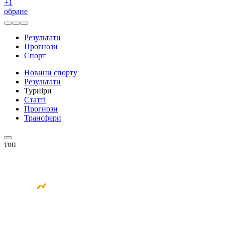
+
1
обране
Результати
Прогнози
Спорт
Новини спорту
Результати
Турніри
Статті
Прогнози
Трансфери
топ