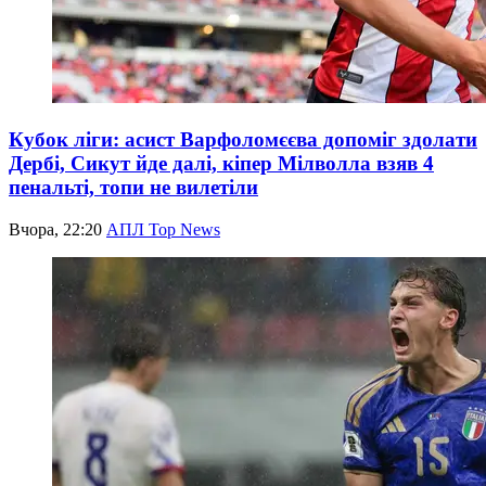
Кубок ліги: асист Варфоломєєва допоміг здолати
Дербі, Сикут йде далі, кіпер Мілволла взяв 4
пенальті, топи не вилетіли
Вчора, 22:20
АПЛ Top News