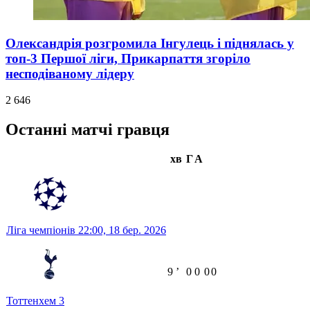
Олександрія розгромила Інгулець і піднялась у
топ-3 Першої ліги, Прикарпаття згоріло
несподіваному лідеру
2 646
Останні матчі гравця
хв
Г
А
Ліга чемпіонів
22:00,
18 бер. 2026
9
ʼ
0
0
0
0
Тоттенхем
3