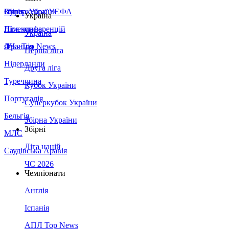
Збірна України
Італія
Суперкубок УЄФА
Україна
Німеччина
Ліга конференцій
Україна
Франція
ЛЧ - Top News
Перша ліга
Нідерланди
Друга ліга
Туреччина
Кубок України
Португалія
Суперкубок України
Бельгія
Збірна України
Збірні
МЛС
Ліга націй
Саудівська Аравія
ЧС 2026
Чемпіонати
Англія
Іспанія
АПЛ Top News