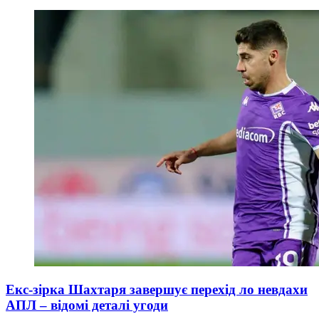
Екс-зірка Шахтаря завершує перехід ло невдахи
АПЛ – відомі деталі угоди