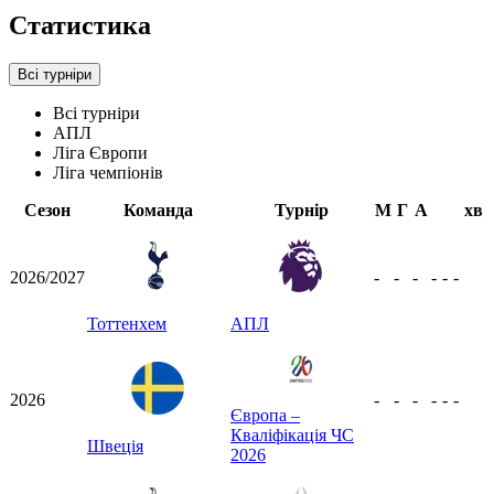
Статистика
Всі турніри
Всі турніри
АПЛ
Ліга Європи
Ліга чемпіонів
Сезон
Команда
Турнір
М
Г
А
хв
2026/2027
-
-
-
-
-
-
Тоттенхем
АПЛ
2026
-
-
-
-
-
-
Європа –
Кваліфікація ЧС
Швеція
2026