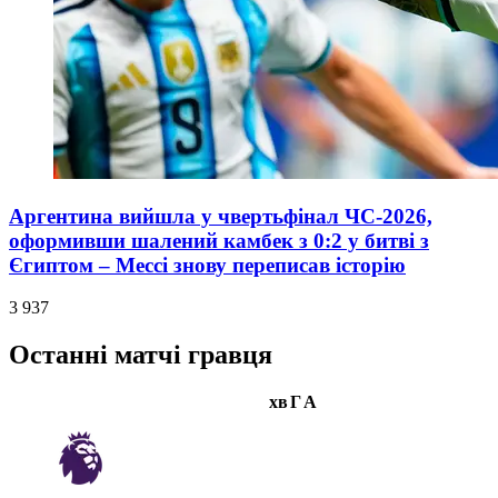
Аргентина вийшла у чвертьфінал ЧС-2026,
оформивши шалений камбек з 0:2 у битві з
Єгиптом – Мессі знову переписав історію
3 937
Останні матчі гравця
хв
Г
А