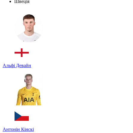
Швеція
Альфі Девайн
Антонін Кінскі