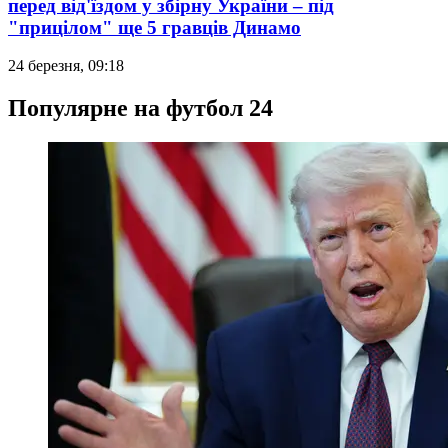
перед від'їздом у збірну України – під
"прицілом" ще 5 гравців Динамо
24 березня, 09:18
Популярне на футбол 24