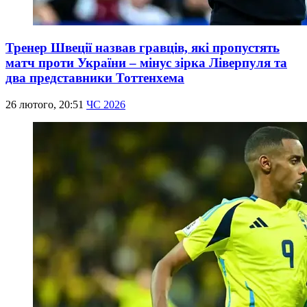
Тренер Швеції назвав гравців, які пропустять
матч проти України – мінус зірка Ліверпуля та
два представники Тоттенхема
26 лютого, 20:51
ЧС 2026