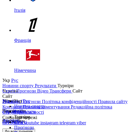
Італія
Франція
Німеччина
Укр
Рус
Новини спорту
Результати
Турніри
Україна
Статті
Прогнози
Відео
Трансфери
Сайт
Сайт
Україна
Збірні
Укр
Рус
Редакція
Прогнози
Політика конфіденційності
Правила сайту
Новини спорту
Контакти
Правила коментування
Редакційна політика
Перша ліга
Ліга націй
Чемпіонати
Результати
Структура власності
Турніри
Соціальні мережі
Друга ліга
ЧС 2026
Англія
Єврокубки
Статті
facebook
x
youtube
instagram
telegram
viber
Прогнози
Кубок України
Іспанія
Ліга чемпіонів
До всіх турнірів