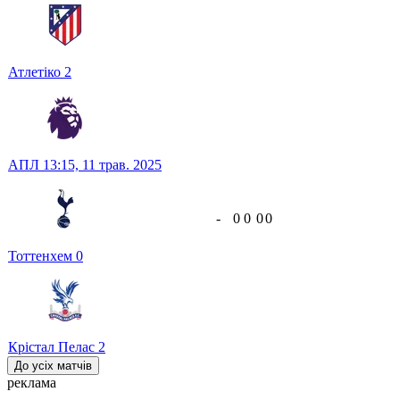
Атлетіко
2
АПЛ
13:15,
11 трав. 2025
-
0
0
0
0
Тоттенхем
0
Крістал Пелас
2
До усіх матчів
реклама