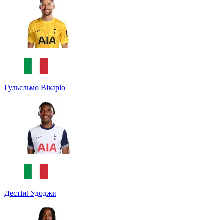
Гульєльмо Вікаріо
Дестіні Удоджи