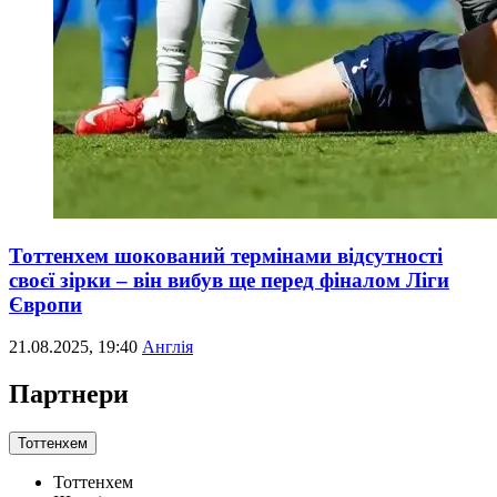
Тоттенхем шокований термінами відсутності
своєї зірки – він вибув ще перед фіналом Ліги
Європи
21.08.2025, 19:40
Англія
Партнери
Тоттенхем
Тоттенхем