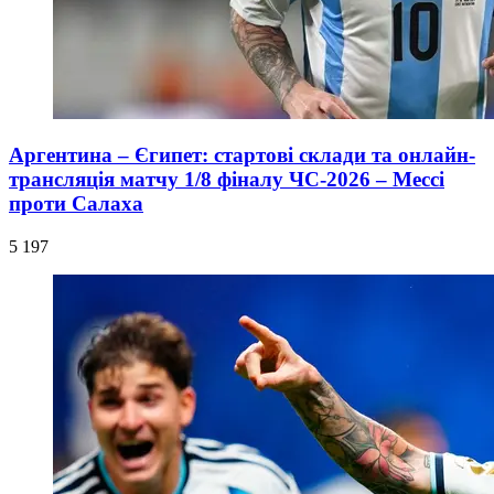
Аргентина – Єгипет: стартові склади та онлайн-
трансляція матчу 1/8 фіналу ЧС-2026 – Мессі
проти Салаха
5 197