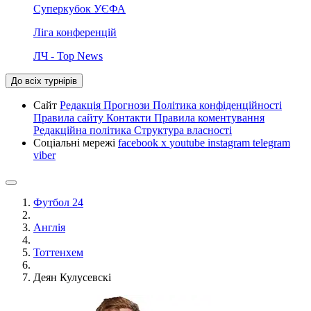
Суперкубок УЄФА
Ліга конференцій
ЛЧ - Top News
До всіх турнірів
Сайт
Редакція
Прогнози
Політика конфіденційності
Правила сайту
Контакти
Правила коментування
Редакційна політика
Структура власності
Соціальні мережі
facebook
x
youtube
instagram
telegram
viber
Футбол 24
Англія
Тоттенхем
Деян Кулусевскі