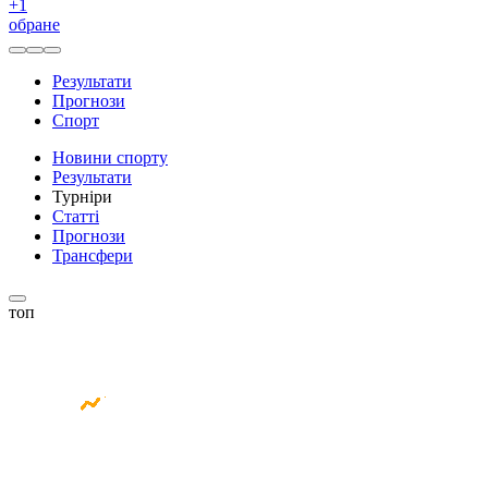
+
1
обране
Результати
Прогнози
Спорт
Новини спорту
Результати
Турніри
Статті
Прогнози
Трансфери
топ