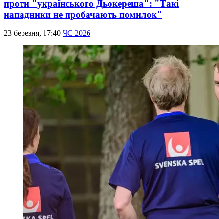
проти "українського Дьокереша": "Такі
нападники не пробачають помилок"
23 березня, 17:40
ЧС 2026