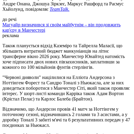
Андре Онана, Джошуа Зіркзеє, Маркус Рашфорд та Расмус
Хьйолунд, повідомляє
TeamTalk.
до речі
Магуайр визначився зі своїм майбутнім – він продовжить
кар'єру в Манчестері
реклама
Також планується відхід Каземіро та Тайрелла Маласії, що
збільшить витратний бюджет манкуніанців на літнє
трансферне вікно 2026 року. Манчестер Юнайтед натомість
хоче підписати двох нових півзахисників, заплативши за
кожного по 100 мільйонів фунтів стерлінгів.
"Червоні дияволи" націлилися на Елліота Андерсона з
Ноттінгем Форест та Сандро Тоналі з Ньюкасла, але за них
доведеться поборотися з Манчестер Сіті, який також проявляє
інтерес. У шорт-листі команди Карріка також Адам Вортон
(Крістал Пелас) та Карлос Балеба (Брайтон).
Відзначимо, що Андерсон провів 41 матч за Ноттінгем у
поточному сезоні, відзначившись 2 голами та 3 асистами, а у
доробку Тоналі 3 забиті м'ячі та 6 результативних передач у 47
поєдинках за Ньюкасл.