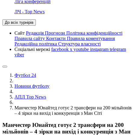
Ліга конференцій
ЛЧ - Top News
До всіх турнірів
Сайт
Редакція
Прогнози
Політика конфіденційності
Правила сайту
Контакти
Правила коментування
Редакційна політика
Структура власності
Соціальні мережі
facebook
x
youtube
instagram
telegram
viber
Футбол 24
Новини футболу
АПЛ Top News
Манчестер Юнайтед готує 2 трансфери на 200 мільйонів
– 4 зірки на вихід і конкуренція з Ман Сіті
Манчестер Юнайтед готує 2 трансфери на 200
мільйонів – 4 зірки на вихід і конкуренція з Ман