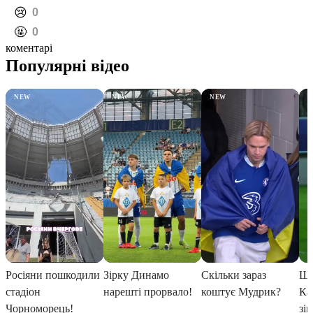
️😢
0
️🤬
0
коментарі