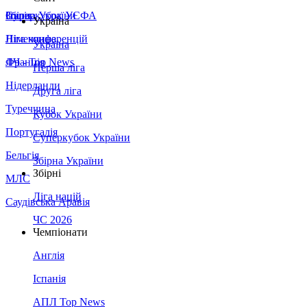
Збірна України
Італія
Суперкубок УЄФА
Україна
Німеччина
Ліга конференцій
Україна
Франція
ЛЧ - Top News
Перша ліга
Нідерланди
Друга ліга
Туреччина
Кубок України
Португалія
Суперкубок України
Бельгія
Збірна України
Збірні
МЛС
Ліга націй
Саудівська Аравія
ЧС 2026
Чемпіонати
Англія
Іспанія
АПЛ Top News