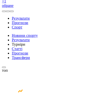
+
1
обране
Результати
Прогнози
Спорт
Новини спорту
Результати
Турніри
Статті
Прогнози
Трансфери
топ