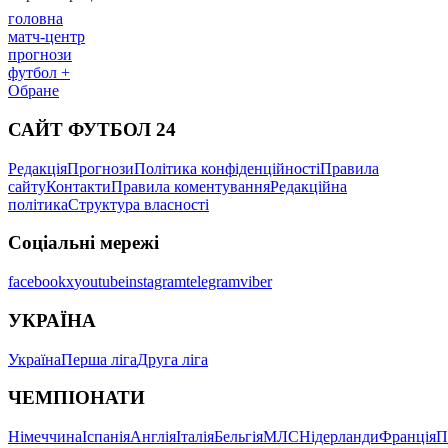
головна
матч-центр
прогнози
футбол +
Обране
САЙТ ФУТБОЛ 24
Редакція
Прогнози
Політика конфіденційності
Правила
сайту
Контакти
Правила коментування
Редакційна
політика
Структура власності
Соціальні мережі
facebook
x
youtube
instagram
telegram
viber
УКРАЇНА
Україна
Перша ліга
Друга ліга
ЧЕМПІОНАТИ
Німеччина
Іспанія
Англія
Італія
Бельгія
МЛС
Нідерланди
Франція
П