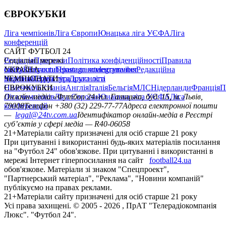
ЄВРОКУБКИ
Ліга чемпіонів
Ліга Європи
Юнацька ліга УЄФА
Ліга
конференцій
САЙТ ФУТБОЛ 24
Редакція
Соціальні мережі
Прогнози
Політика конфіденційності
Правила
сайту
facebook
УКРАЇНА
Контакти
x
youtube
Правила коментування
instagram
telegram
viber
Редакційна
політика
Україна
ЧЕМПІОНАТИ
Перша ліга
Структура власності
Друга ліга
Німеччина
ЄВРОКУБКИ
Іспанія
Англія
Італія
Бельгія
МЛС
Нідерланди
Франція
П
Ліга чемпіонів
Онлайн-медіа «Футбол 24»
Ліга Європи
Юнацька ліга УЄФА
пл. Галицька, буд. 15, м. Львів,
Ліга
конференцій
79008
Телефон +380 (32) 229-77-77
Адреса електронної пошти
—
legal@24tv.com.ua
Ідентифікатор онлайн-медіа в Реєстрі
суб’єктів у сфері медіа — R40-06058
21+
Матеріали сайту призначені для осіб старше 21 року
При цитуванні і використанні будь-яких матеріалів посилання
на "Футбол 24" обов'язкове. При цитуванні і використанні в
мережі Інтернет гіперпосилання на сайт
football24.ua
обов'язкове. Матеріали зі знаком "Спецпроект",
"Партнерський матеріал", "Реклама", "Новини компаній"
публікуємо на правах реклами.
21+
Матеріали сайту призначені для осіб старше 21 року
Усi права захищенi. © 2005 -
2026
, ПрАТ "Телерадіокомпанія
Люкс". "Футбол 24".