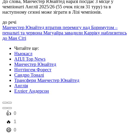
До слова, Манчестер Юнайтед наразі посідає 3 місце у
чемпіонаті Англії 2025/26 (55 очок після 31 туру) та в
наступному сезоні може зіграти в Лізі чемпіонів.
до речі
Манчестер Юнайтед втратив перемогу над Борнмутом –
пенальті та червона Магуайра завадили Карріку наблизитись
до Ман Сіті
Читайте ще
:
Ньюкасл
АПЛ Top News
Манчестер Юнайтед
Ноттінгем Форест
Сандро Тоналі
Трансфери Манчестер Юнайтед
Англія
Елліот Андерсон
️👍
0
️🔥
1
️😄
0