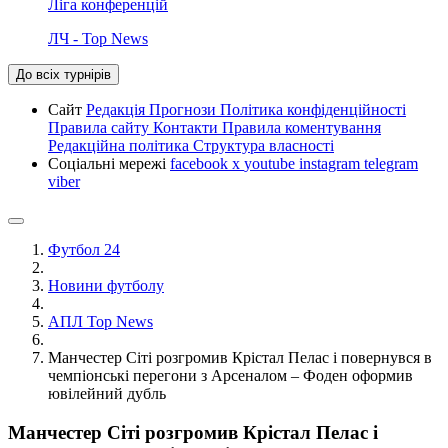
Ліга конференцій
ЛЧ - Top News
До всіх турнірів
Сайт
Редакція
Прогнози
Політика конфіденційності
Правила сайту
Контакти
Правила коментування
Редакційна політика
Структура власності
Соціальні мережі
facebook
x
youtube
instagram
telegram
viber
Футбол 24
Новини футболу
АПЛ Top News
Манчестер Сіті розгромив Крістал Пелас і повернувся в
чемпіонські перегони з Арсеналом – Фоден оформив
ювілейний дубль
Манчестер Сіті розгромив Крістал Пелас і