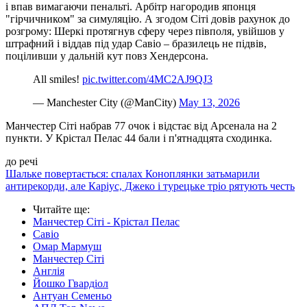
і впав вимагаючи пенальті. Арбітр нагородив японця
"гірчичником" за симуляцію. А згодом Сіті довів рахунок до
розгрому: Шеркі протягнув сферу через півполя, увійшов у
штрафний і віддав під удар Савіо – бразилець не підвів,
поціливши у дальній кут повз Хендерсона.
All smiles!
pic.twitter.com/4MC2AJ9QJ3
— Manchester City (@ManCity)
May 13, 2026
Манчестер Сіті набрав 77 очок і відстає від Арсенала на 2
пункти. У Крістал Пелас 44 бали і п'ятнадцята сходинка.
до речі
Шальке повертається: спалах Коноплянки затьмарили
антирекорди, але Каріус, Джеко і турецьке тріо рятують честь
Читайте ще
:
Манчестер Сіті - Крістал Пелас
Савіо
Омар Мармуш
Манчестер Сіті
Англія
Йошко Гвардіол
Антуан Семеньо