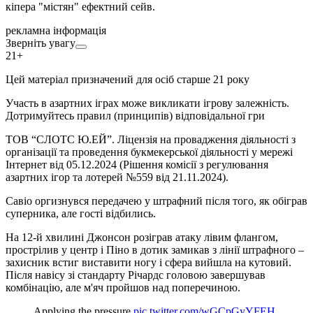
кіпера "містян" ефектний сейв.
рекламна інформація
Зверніть увагу
21+
Цей матеріал призначений для осіб старше 21 року
Участь в азартних іграх може викликати ігрову залежність.
Дотримуйтесь правил (принципів) відповідальної гри
ТОВ “СЛОТС Ю.ЕЙ”. Ліцензія на провадження діяльності з
організації та проведення букмекерської діяльності у мережі
Інтернет від 05.12.2024 (Рішення комісії з регулювання
азартних ігор та лотерей №559 від 21.11.2024).
Савіо оргизнувся передачею у штрафний після того, як обіграв
суперника, але гості відбились.
На 12-й хвилині Джонсон розіграв атаку лівим флангом,
прострілив у центр і Піно в дотик замикав з лінії штрафного –
захисник встиг виставити ногу і сфера вийшла на кутовий.
Після навісу зі стандарту Річардс головою завершував
комбінацію, але м'яч пройшов над поперечиною.
Applying the pressure
pic.twitter.com/wGCpGyYFEH