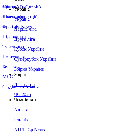
Збірна України
Італія
Суперкубок УЄФА
Україна
Німеччина
Ліга конференцій
Україна
Франція
ЛЧ - Top News
Перша ліга
Нідерланди
Друга ліга
Туреччина
Кубок України
Португалія
Суперкубок України
Бельгія
Збірна України
Збірні
МЛС
Ліга націй
Саудівська Аравія
ЧС 2026
Чемпіонати
Англія
Іспанія
АПЛ Top News