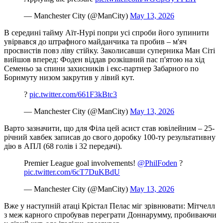
— Manchester City (@ManCity)
May 13, 2026
В середині тайму Аїт-Нурі попри усі спроби його зупинити
увірвався до штрафного майданчика та пробив – м'яч
просвистів повз ліву стійку. Заколисавши суперника Ман Сіті
вийшов вперед: Фоден віддав розкішний пас п'ятою на хід
Семеньо за спини захисників і екс-партнер Забарного по
Борнмуту низом закрутив у лівий кут.
?
pic.twitter.com/661F3kBtc3
— Manchester City (@ManCity)
May 13, 2026
Варто зазначити, що для Філа цей асист став ювілейним – 25-
річний хавбек записав до свого доробку 100-ту результативну
дію в АПЛ (68 голів і 32 передачі).
Premier League goal involvements!
@PhilFoden
?
pic.twitter.com/6cT7DuKBdU
— Manchester City (@ManCity)
May 13, 2026
Вже у наступній атаці Крістал Пелас міг зрівнювати: Мітчелл
з меж карного спробував переграти Доннарумму, пробиваючи