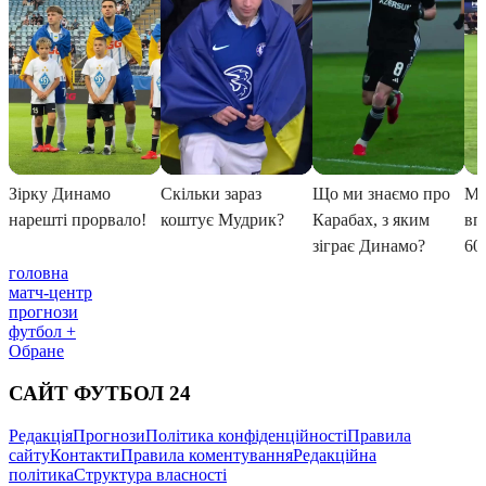
головна
матч-центр
прогнози
футбол +
Обране
САЙТ ФУТБОЛ 24
Редакція
Прогнози
Політика конфіденційності
Правила
сайту
Контакти
Правила коментування
Редакційна
політика
Структура власності