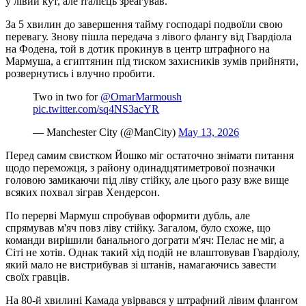
у лівий кут, але італієць зреагував.
За 5 хвилин до завершення тайму господарі подвоїли свою
перевагу. Знову пішла передача з лівого флангу від Гвардіола
на Фодена, той в дотик прокинув в центр штрафного на
Мармуша, а єгиптянин під тиском захисників зумів прийняти,
розвернутись і влучно пробити.
Two in two for
@OmarMarmoush
pic.twitter.com/sq4NS3acYR
— Manchester City (@ManCity)
May 13, 2026
Перед самим свистком Йошко міг остаточно знімати питання
щодо переможця, з району одинадцятиметрової позначки
головою замикаючи під ліву стійку, але цього разу вже вище
всяких похвал зіграв Хендерсон.
По перерві Мармуш спробував оформити дубль, але
спрямував м'яч повз ліву стійку. Загалом, було схоже, що
команди вирішили банального дограти м'яч: Пелас не міг, а
Сіті не хотів. Однак такий хід подій не влаштовував Гвардіолу,
який мало не вистрибував зі штанів, намагаючись завести
своїх гравців.
На 80-й хвилині Камада увірвався у штрафний лівим флангом