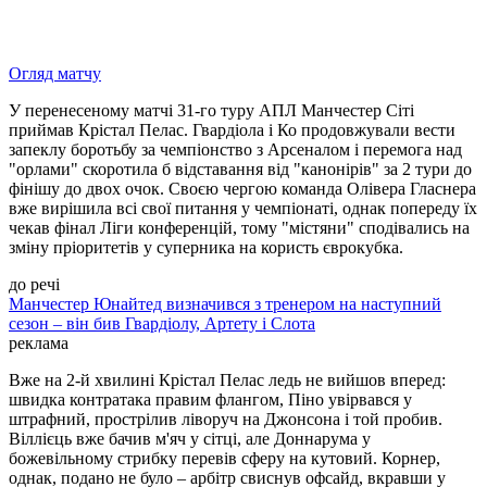
Огляд матчу
У перенесеному матчі 31-го туру АПЛ Манчестер Сіті
приймав Крістал Пелас. Гвардіола і Ко продовжували вести
запеклу боротьбу за чемпіонство з Арсеналом і перемога над
"орлами" скоротила б відставання від "канонірів" за 2 тури до
фінішу до двох очок. Своєю чергою команда Олівера Гласнера
вже вирішила всі свої питання у чемпіонаті, однак попереду їх
чекав фінал Ліги конференцій, тому "містяни" сподівались на
зміну пріоритетів у суперника на користь єврокубка.
до речі
Манчестер Юнайтед визначився з тренером на наступний
сезон – він бив Гвардіолу, Артету і Слота
реклама
Вже на 2-й хвилині Крістал Пелас ледь не вийшов вперед:
швидка контратака правим флангом, Піно увірвався у
штрафний, прострілив ліворуч на Джонсона і той пробив.
Віллієць вже бачив м'яч у сітці, але Доннарума у
божевільному стрибку перевів сферу на кутовий. Корнер,
однак, подано не було – арбітр свиснув офсайд, вкравши у