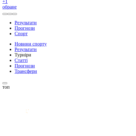
+
1
обране
Результати
Прогнози
Спорт
Новини спорту
Результати
Турніри
Статті
Прогнози
Трансфери
топ