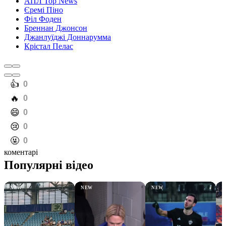
АПЛ Top News
Єремі Піно
Філ Фоден
Бреннан Джонсон
Джанлуїджі Доннарумма
Крістал Пелас
️👍
0
️🔥
0
️😄
0
️😢
0
️🤬
0
коментарі