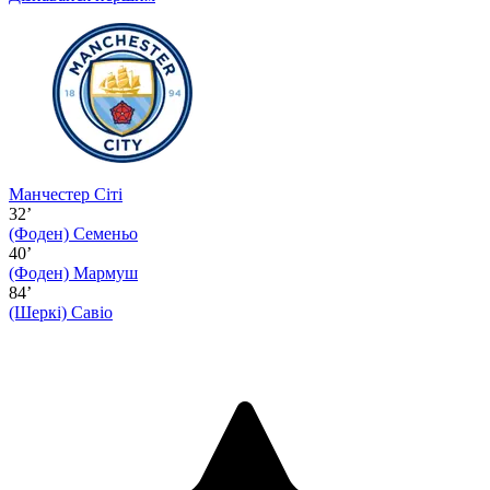
Манчестер Сіті
32’
(Фоден)
Семеньо
40’
(Фоден)
Мармуш
84’
(Шеркі)
Савіо