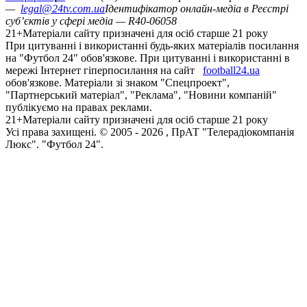
—
legal@24tv.com.ua
Ідентифікатор онлайн-медіа в Реєстрі
суб’єктів у сфері медіа — R40-06058
21+
Матеріали сайту призначені для осіб старше 21 року
При цитуванні і використанні будь-яких матеріалів посилання
на "Футбол 24" обов'язкове. При цитуванні і використанні в
мережі Інтернет гіперпосилання на сайт
football24.ua
обов'язкове. Матеріали зі знаком "Спецпроект",
"Партнерський матеріал", "Реклама", "Новини компаній"
публікуємо на правах реклами.
21+
Матеріали сайту призначені для осіб старше 21 року
Усi права захищенi. © 2005 -
2026
, ПрАТ "Телерадіокомпанія
Люкс". "Футбол 24".