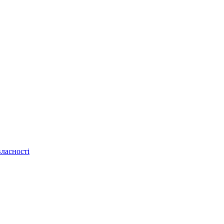
ласності