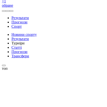
+
1
обране
Результати
Прогнози
Спорт
Новини спорту
Результати
Турніри
Статті
Прогнози
Трансфери
топ