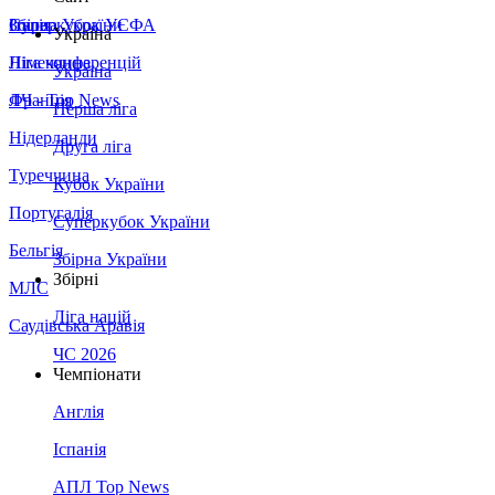
Збірна України
Італія
Суперкубок УЄФА
Україна
Німеччина
Ліга конференцій
Україна
Франція
ЛЧ - Top News
Перша ліга
Нідерланди
Друга ліга
Туреччина
Кубок України
Португалія
Суперкубок України
Бельгія
Збірна України
Збірні
МЛС
Ліга націй
Саудівська Аравія
ЧС 2026
Чемпіонати
Англія
Іспанія
АПЛ Top News