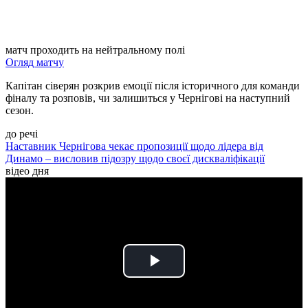
матч проходить на нейтральному полі
Огляд матчу
Капітан сіверян розкрив емоції після історичного для команди
фіналу та розповів, чи залишиться у Чернігові на наступний
сезон.
до речі
Наставник Чернігова чекає пропозиції щодо лідера від
Динамо – висловив підозру щодо своєї дискваліфікації
відео дня
Play
Video