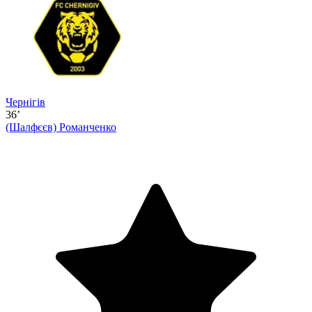
Чернігів
36’
(Шалфєєв)
Романченко