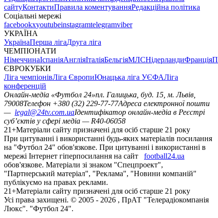
сайту
Контакти
Правила коментування
Редакційна політика
Соціальні мережі
facebook
x
youtube
instagram
telegram
viber
УКРАЇНА
Україна
Перша ліга
Друга ліга
ЧЕМПІОНАТИ
Німеччина
Іспанія
Англія
Італія
Бельгія
МЛС
Нідерланди
Франція
П
ЄВРОКУБКИ
Ліга чемпіонів
Ліга Європи
Юнацька ліга УЄФА
Ліга
конференцій
Онлайн-медіа «Футбол 24»
пл. Галицька, буд. 15, м. Львів,
79008
Телефон +380 (32) 229-77-77
Адреса електронної пошти
—
legal@24tv.com.ua
Ідентифікатор онлайн-медіа в Реєстрі
суб’єктів у сфері медіа — R40-06058
21+
Матеріали сайту призначені для осіб старше 21 року
При цитуванні і використанні будь-яких матеріалів посилання
на "Футбол 24" обов'язкове. При цитуванні і використанні в
мережі Інтернет гіперпосилання на сайт
football24.ua
обов'язкове. Матеріали зі знаком "Спецпроект",
"Партнерський матеріал", "Реклама", "Новини компаній"
публікуємо на правах реклами.
21+
Матеріали сайту призначені для осіб старше 21 року
Усi права захищенi. © 2005 -
2026
, ПрАТ "Телерадіокомпанія
Люкс". "Футбол 24".