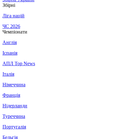
Збірні
Ліга націй
ЧС 2026
Чемпіонати
Англія
Іспанія
АПЛ Top News
Італія
Німеччина
Франція
Нідерланди
Туреччина
Португалія
Бельгія