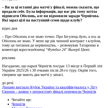
– Ви за ці останні два матчі у фіналі, можна сказати, що
продали себе. Була інформація, що вас рік тому хотіла
підписати Оболонь, але ви відмовили заради Чернігова.
Які зараз цілі на наступний сезон щодо клубу?
відео дня
– Про Оболонь я не знаю точно. Про Інгулець було, а ось за
Оболонь не знаю. У мене ще рік чинний контракт з клубом,
тому це питання до керівництва, – резюмував Татаренко в
коментарі
кореспондентці "Футбол 24" Валерії Цюпі
.
реклама
Нагадаємо, що наразі Чернігів посідає 13 місце в Першій лізі
України 2025/26 з 30 очками після 28-го туру. Окрім того,
сіверяни ще мають два матчі у запасі.
до речі
Динамо виграло Кубок України та кваліфікувалось у Лігу
Європи – кияни у непростому фіналі перемогли Чернігів
Читайте ще
:
Чернігів