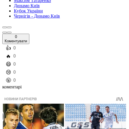
Максим Татаренко
Динамо Київ
Кубок України
Чернігів - Динамо Київ
0
Коментувати
️👍
0
️🔥
0
️😄
0
️😢
0
️🤬
0
коментарі