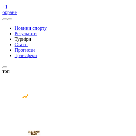
+
1
обране
Новини спорту
Результати
Турніри
Статті
Прогнози
Трансфери
топ