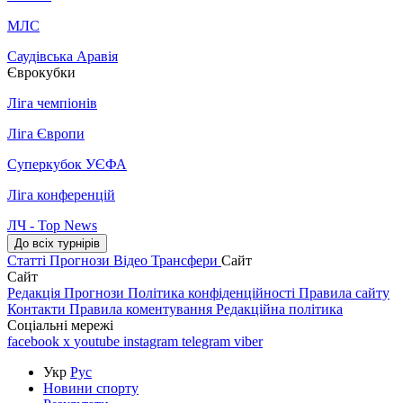
МЛС
Саудівська Аравія
Єврокубки
Ліга чемпіонів
Ліга Європи
Суперкубок УЄФА
Ліга конференцій
ЛЧ - Top News
До всіх турнірів
Статті
Прогнози
Відео
Трансфери
Сайт
Сайт
Редакція
Прогнози
Політика конфіденційності
Правила сайту
Контакти
Правила коментування
Редакційна політика
Соціальні мережі
facebook
x
youtube
instagram
telegram
viber
Укр
Рус
Новини спорту