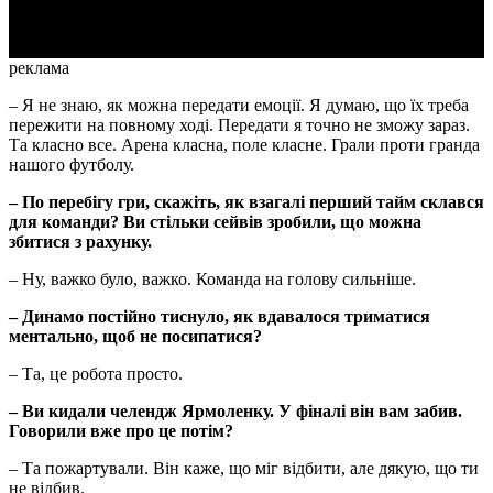
реклама
– Я не знаю, як можна передати емоції. Я думаю, що їх треба
пережити на повному ході. Передати я точно не зможу зараз.
Та класно все. Арена класна, поле класне. Грали проти гранда
нашого футболу.
– По перебігу гри, скажіть, як взагалі перший тайм склався
для команди? Ви стільки сейвів зробили, що можна
збитися з рахунку.
– Ну, важко було, важко. Команда на голову сильніше.
– Динамо постійно тиснуло, як вдавалося триматися
ментально, щоб не посипатися?
– Та, це робота просто.
– Ви кидали челендж Ярмоленку. У фіналі він вам забив.
Говорили вже про це потім?
– Та пожартували. Він каже, що міг відбити, але дякую, що ти
не відбив.