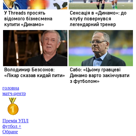
головна
матч-центр
Премія УПЛ
футбол +
Обране