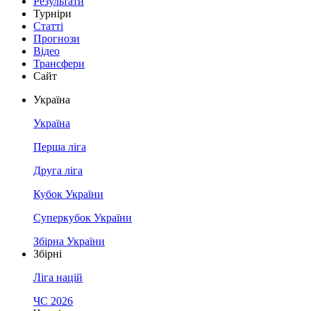
Результати
Турніри
Статті
Прогнози
Відео
Трансфери
Сайт
Україна
Україна
Перша ліга
Друга ліга
Кубок України
Суперкубок України
Збірна України
Збірні
Ліга націй
ЧС 2026