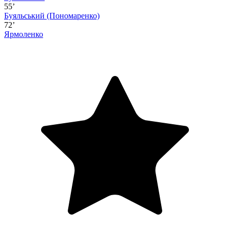
55’
Буяльський
(Пономаренко)
72’
Ярмоленко