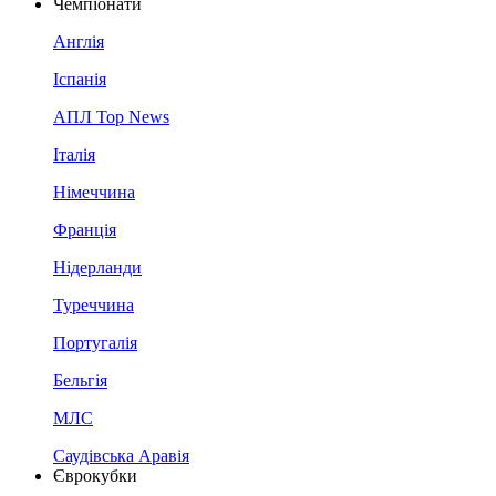
Чемпіонати
Англія
Іспанія
АПЛ Top News
Італія
Німеччина
Франція
Нідерланди
Туреччина
Португалія
Бельгія
МЛС
Саудівська Аравія
Єврокубки