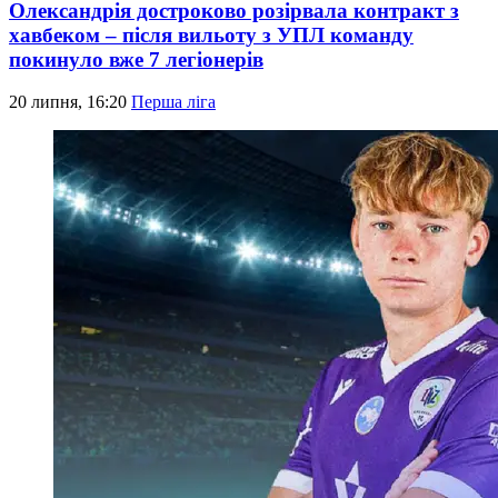
Олександрія достроково розірвала контракт з
хавбеком – після вильоту з УПЛ команду
покинуло вже 7 легіонерів
20 липня, 16:20
Перша ліга