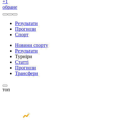
+
1
обране
Результати
Прогнози
Спорт
Новини спорту
Результати
Турніри
Статті
Прогнози
Трансфери
топ