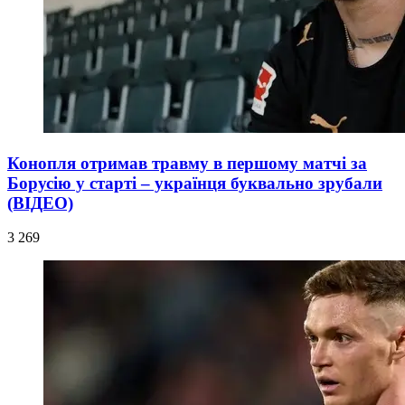
Конопля отримав травму в першому матчі за
Борусію у старті – українця буквально зрубали
(ВІДЕО)
3 269