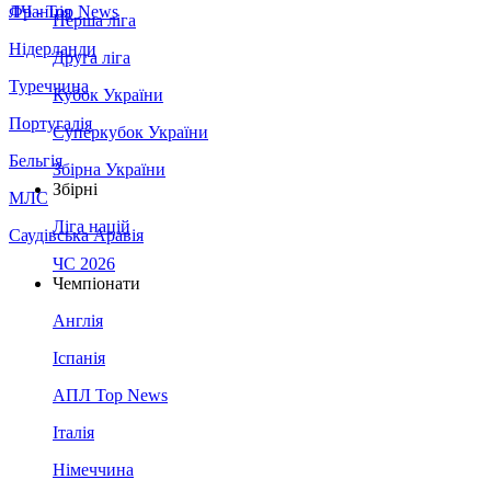
Франція
ЛЧ - Top News
Перша ліга
Нідерланди
Друга ліга
Туреччина
Кубок України
Португалія
Суперкубок України
Бельгія
Збірна України
Збірні
МЛС
Ліга націй
Саудівська Аравія
ЧС 2026
Чемпіонати
Англія
Іспанія
АПЛ Top News
Італія
Німеччина