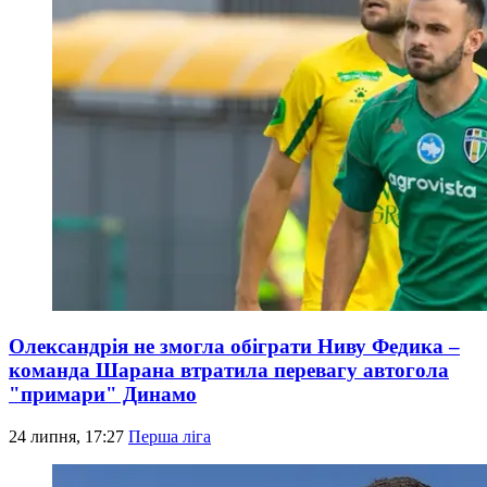
Олександрія не змогла обіграти Ниву Федика –
команда Шарана втратила перевагу автогола
"примари" Динамо
24 липня, 17:27
Перша ліга