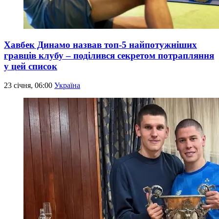
Хавбек Динамо назвав топ-5 найпотужніших
гравців клубу – поділився секретом потрапляння
у цей список
23 січня, 06:00
Україна