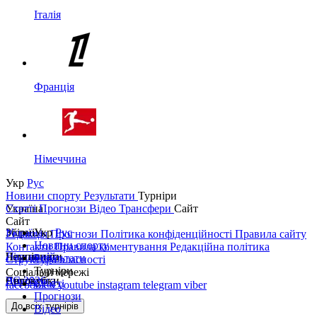
Італія
Франція
Німеччина
Укр
Рус
Новини спорту
Результати
Турніри
Україна
Статті
Прогнози
Відео
Трансфери
Сайт
Сайт
Україна
Збірні
Укр
Рус
Редакція
Прогнози
Політика конфіденційності
Правила сайту
Новини спорту
Контакти
Правила коментування
Редакційна політика
Перша ліга
Ліга націй
Чемпіонати
Результати
Структура власності
Турніри
Соціальні мережі
Друга ліга
ЧС 2026
Англія
Єврокубки
Статті
facebook
x
youtube
instagram
telegram
viber
Прогнози
Кубок України
Іспанія
Ліга чемпіонів
До всіх турнірів
Відео