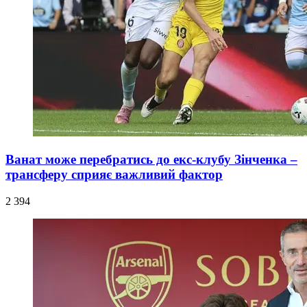
Ванат може перебратись до екс-клубу Зінченка –
трансферу сприяє важливий фактор
2 394