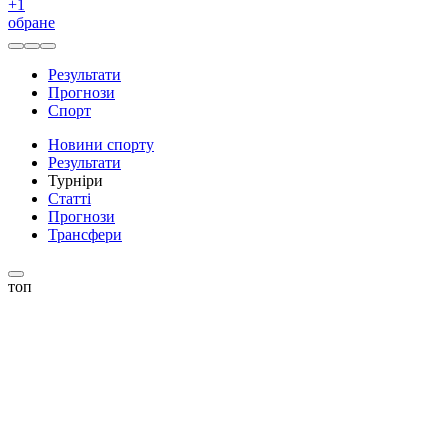
+
1
обране
Результати
Прогнози
Спорт
Новини спорту
Результати
Турніри
Статті
Прогнози
Трансфери
топ