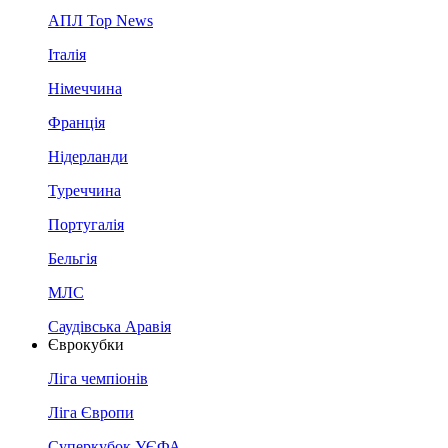
АПЛ Top News
Італія
Німеччина
Франція
Нідерланди
Туреччина
Португалія
Бельгія
МЛС
Саудівська Аравія
Єврокубки
Ліга чемпіонів
Ліга Європи
Суперкубок УЄФА