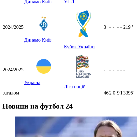
Динамо Київ
УПЛ
2024/2025
3
-
-
-
-
219
ʼ
Динамо Київ
Кубок України
2024/2025
-
-
-
-
-
-
Україна
Ліга націй
загалом
46
2
0
9
1
3395ʼ
Новини на футбол 24