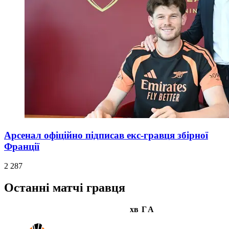
Арсенал офіційно підписав екс-гравця збірної
Франції
2 287
Останні матчі гравця
хв
Г
А