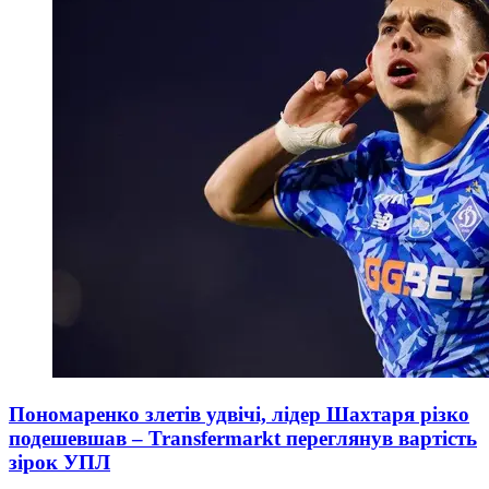
Пономаренко злетів удвічі, лідер Шахтаря різко
подешевшав – Transfermarkt переглянув вартість
зірок УПЛ