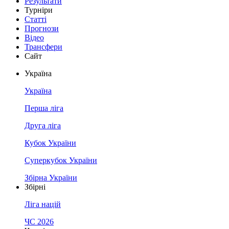
Результати
Турніри
Статті
Прогнози
Відео
Трансфери
Сайт
Україна
Україна
Перша ліга
Друга ліга
Кубок України
Суперкубок України
Збірна України
Збірні
Ліга націй
ЧС 2026