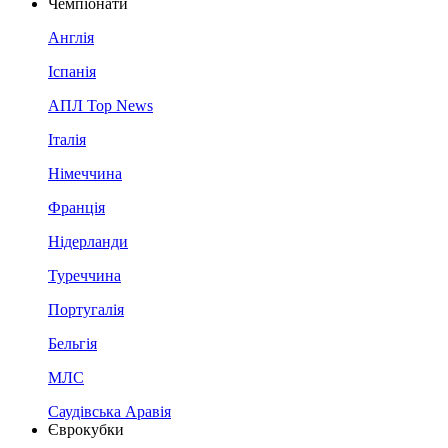
Чемпіонати
Англія
Іспанія
АПЛ Top News
Італія
Німеччина
Франція
Нідерланди
Туреччина
Португалія
Бельгія
МЛС
Саудівська Аравія
Єврокубки