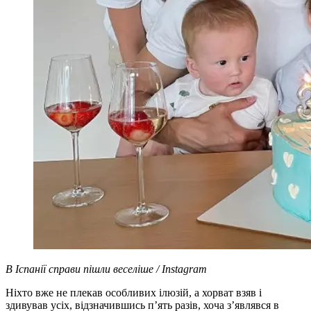
В Іспанії справи пішли веселіше / Instagram
Ніхто вже не плекав особливих ілюзій, а хорват взяв і
здивував усіх, відзначившись п’ять разів, хоча з’являвся в