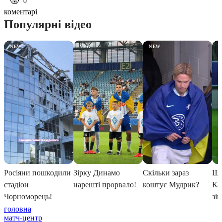
️🤬
0
коментарі
головна
матч-центр