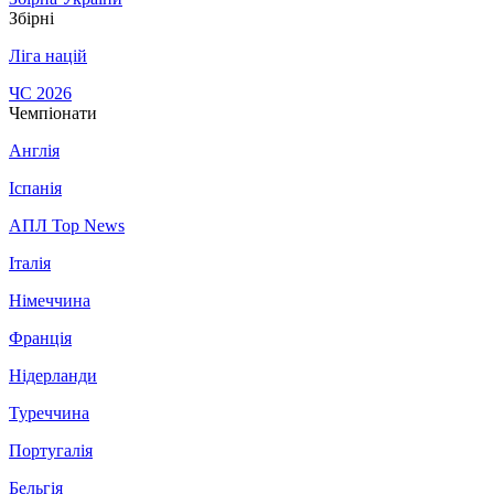
Збірні
Ліга націй
ЧС 2026
Чемпіонати
Англія
Іспанія
АПЛ Top News
Італія
Німеччина
Франція
Нідерланди
Туреччина
Португалія
Бельгія