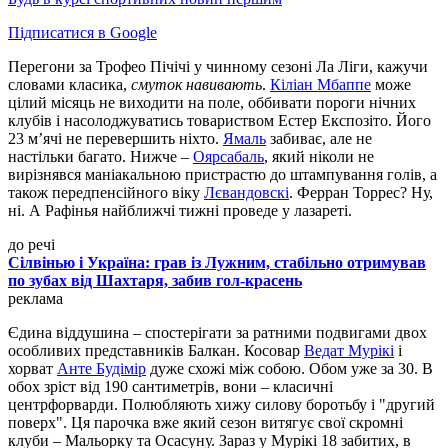
Підписатися в Google
Перегони за Трофео Пічічі у чинному сезоні Ла Ліги, кажучи
словами класика,
смуток навивають
.
Кіліан Мбаппе
може
цілий місяць не виходити на поле, оббивати пороги нічних
клубів і насолоджуватись товариством Естер Експозіто. Його
23 м’ячі не перевершить ніхто.
Ямаль
забиває, але не
настільки багато. Нижче –
Оярсабаль
, який ніколи не
вирізнявся маніакальною пристрастю до штампування голів, а
також передпенсійного віку
Лєвандовскі
. Ферран Торрес? Ну,
ні. А Рафінья найближчі тижні проведе у лазареті.
до речі
Сілвінью і Україна: грав із Лужним, стабільно отримував
по зубах від Шахтаря, забив гол-красень
реклама
Єдина віддушина – спостерігати за ратними подвигами двох
особливих представників Балкан. Косовар
Ведат Мурікі
і
хорват
Анте Будімір
дуже схожі між собою. Обом уже за 30. В
обох зріст від 190 сантиметрів, вони – класичні
центрфорварди. Полюбляють хижу силову боротьбу і "другий
поверх". Ця парочка вже який сезон витягує свої скромні
клуби – Мальорку та Осасуну. Зараз у Мурікі 18 забитих, в