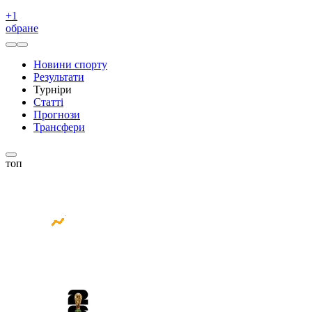
+
1
обране
Новини спорту
Результати
Турніри
Статті
Прогнози
Трансфери
топ