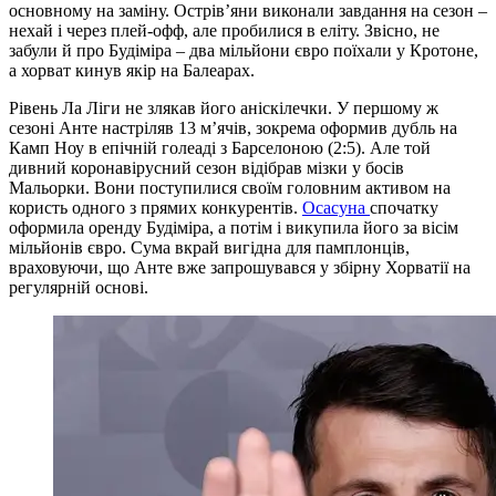
основному на заміну. Острів’яни виконали завдання на сезон –
нехай і через плей-офф, але пробилися в еліту. Звісно, не
забули й про Будіміра – два мільйони євро поїхали у Кротоне,
а хорват кинув якір на Балеарах.
Рівень Ла Ліги не злякав його аніскілечки. У першому ж
сезоні Анте настріляв 13 м’ячів, зокрема оформив дубль на
Камп Ноу в епічній голеаді з Барселоною (2:5). Але той
дивний коронавірусний сезон відібрав мізки у босів
Мальорки. Вони поступилися своїм головним активом на
користь одного з прямих конкурентів.
Осасуна
спочатку
оформила оренду Будіміра, а потім і викупила його за вісім
мільйонів євро. Сума вкрай вигідна для памплонців,
враховуючи, що Анте вже запрошувався у збірну Хорватії на
регулярній основі.