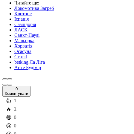
Читайте ще
:
Локомотива Загреб
Кротоне
Іспанія
Сампдорія
ЛАСК
Санкт-Паулі
Мальорка
Хорватія
Осасуна
Статті
betking Ла Ліга
Анте Будімір
0
Коментувати
️👍
1
️🔥
1
️😄
0
️😢
0