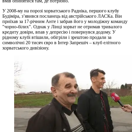
вмів опинятися там, де потрібно.
У 2008-му на порозі хорватського Радніка, першого клубу
Будіміра, з’явився посланець від австрійського ЛАСКа. Він
приїхав за 17-річним Анте і забрав його у молодіжну команду
"чорно-білих". Однак у Лінці хорват не отримав тривалого
кредиту довіри, впав у депресію і повернувся додому. У
рідному клубі втішили, обігріли і зрештою продали за
символічні 20 тисяч євро в Інтер Запрешіч – клуб елітного
хорватського дивізіону.