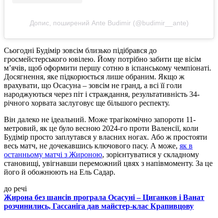
Допис, поширений Ante Budimir (@budimir__ante)
Сьогодні Будімір зовсім близько підібрався до
гросмейстерського ювілею. Йому потрібно забити ще вісім
м’ячів, щоб оформити першу сотню в іспанському чемпіонаті.
Досягнення, яке підкорюється лише обраним. Якщо ж
врахувати, що Осасуна – зовсім не гранд, а всі її голи
народжуються через піт і страждання, результативність 34-
річного хорвата заслуговує ще більшого респекту.
Він далеко не ідеальний. Може трагікомічно запороти 11-
метровий, як це було весною 2024-го проти Валенсії, коли
Будімір просто заплутався у власних ногах. Або ж простояти
весь матч, не дочекавшись ключового пасу. А може,
як в
останньому матчі з Жироною
, зорієнтуватися у складному
становищі, увігнавши переможний цвях з напівмоменту. За це
його й обожнюють на Ель Садар.
до речі
Жирона без шансів програла Осасуні – Циганков і Ванат
розчинились, Гассаніга дав майстер-клас Крапивцову