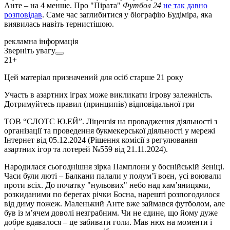
Анте – на 4 менше. Про "Пірата"
Футбол 24
не так давно
розповідав
. Саме час заглибитися у біографію Будіміра, яка
виявилась навіть тернистішою.
рекламна інформація
Зверніть увагу
21+
Цей матеріал призначений для осіб старше 21 року
Участь в азартних іграх може викликати ігрову залежність.
Дотримуйтесь правил (принципів) відповідальної гри
ТОВ “СЛОТС Ю.ЕЙ”. Ліцензія на провадження діяльності з
організації та проведення букмекерської діяльності у мережі
Інтернет від 05.12.2024 (Рішення комісії з регулювання
азартних ігор та лотерей №559 від 21.11.2024).
Народилася сьогоднішня зірка Памплони у боснійській Зеніці.
Часи були люті – Балкани палали у полум’ї воєн, усі воювали
проти всіх. До початку "нульових" небо над кам’яницями,
розкиданими по берегах річки Босна, нарешті розпогодилося
від диму пожеж. Маленький Анте вже займався футболом, але
був із м’ячем доволі незграбним. Чи не єдине, що йому дуже
добре вдавалося – це забивати голи. Мав нюх на моменти і