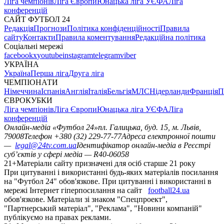
Ліга чемпіонів
Ліга Європи
Юнацька ліга УЄФА
Ліга
конференцій
САЙТ ФУТБОЛ 24
Редакція
Прогнози
Політика конфіденційності
Правила
сайту
Контакти
Правила коментування
Редакційна політика
Соціальні мережі
facebook
x
youtube
instagram
telegram
viber
УКРАЇНА
Україна
Перша ліга
Друга ліга
ЧЕМПІОНАТИ
Німеччина
Іспанія
Англія
Італія
Бельгія
МЛС
Нідерланди
Франція
П
ЄВРОКУБКИ
Ліга чемпіонів
Ліга Європи
Юнацька ліга УЄФА
Ліга
конференцій
Онлайн-медіа «Футбол 24»
пл. Галицька, буд. 15, м. Львів,
79008
Телефон +380 (32) 229-77-77
Адреса електронної пошти
—
legal@24tv.com.ua
Ідентифікатор онлайн-медіа в Реєстрі
суб’єктів у сфері медіа — R40-06058
21+
Матеріали сайту призначені для осіб старше 21 року
При цитуванні і використанні будь-яких матеріалів посилання
на "Футбол 24" обов'язкове. При цитуванні і використанні в
мережі Інтернет гіперпосилання на сайт
football24.ua
обов'язкове. Матеріали зі знаком "Спецпроект",
"Партнерський матеріал", "Реклама", "Новини компаній"
публікуємо на правах реклами.