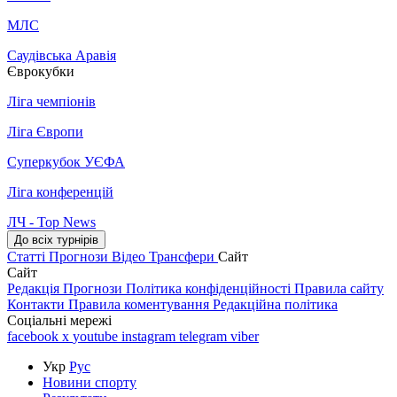
МЛС
Саудівська Аравія
Єврокубки
Ліга чемпіонів
Ліга Європи
Суперкубок УЄФА
Ліга конференцій
ЛЧ - Top News
До всіх турнірів
Статті
Прогнози
Відео
Трансфери
Сайт
Сайт
Редакція
Прогнози
Політика конфіденційності
Правила сайту
Контакти
Правила коментування
Редакційна політика
Соціальні мережі
facebook
x
youtube
instagram
telegram
viber
Укр
Рус
Новини спорту