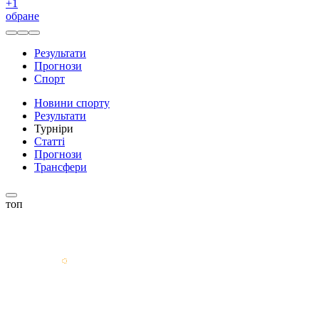
+
1
обране
Результати
Прогнози
Спорт
Новини спорту
Результати
Турніри
Статті
Прогнози
Трансфери
топ