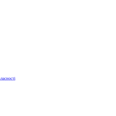
ласності