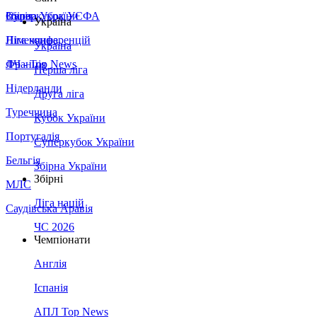
Збірна України
Італія
Суперкубок УЄФА
Україна
Німеччина
Ліга конференцій
Україна
Франція
ЛЧ - Top News
Перша ліга
Нідерланди
Друга ліга
Туреччина
Кубок України
Португалія
Суперкубок України
Бельгія
Збірна України
Збірні
МЛС
Ліга націй
Саудівська Аравія
ЧС 2026
Чемпіонати
Англія
Іспанія
АПЛ Top News