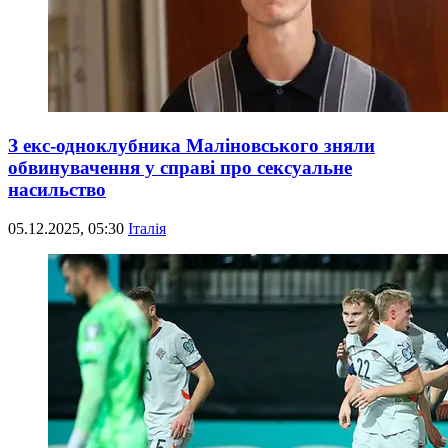
З екс-одноклубника Маліновського зняли
обвинувачення у справі про сексуальне
насильство
05.12.2025, 05:30
Італія