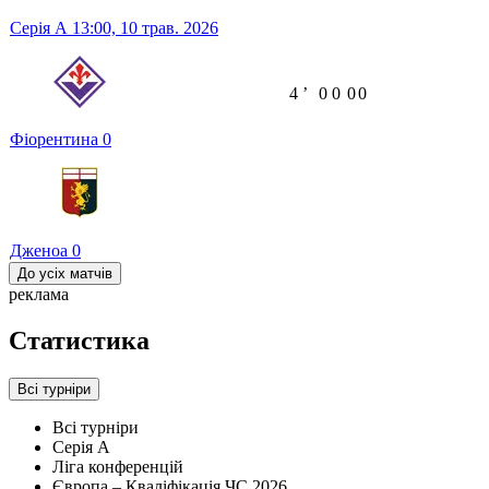
Серія А
13:00,
10 трав. 2026
4
ʼ
0
0
0
0
Фіорентина
0
Дженоа
0
До усіх матчів
реклама
Статистика
Всі турніри
Всі турніри
Серія А
Ліга конференцій
Європа – Кваліфікація ЧС 2026