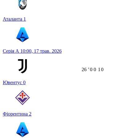
Аталанта
1
Серія А
10:00,
17 трав. 2026
26
ʼ
0
0
1
0
Ювентус
0
Фіорентина
2