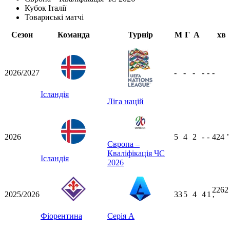
Кубок Італії
Товариські матчі
Сезон
Команда
Турнір
М
Г
А
хв
2026/2027
-
-
-
-
-
-
Ісландія
Ліга націй
2026
5
4
2
-
-
424
ʼ
Європа –
Кваліфікація ЧС
Ісландія
2026
2262
2025/2026
33
5
4
4
1
ʼ
Фіорентина
Серія А