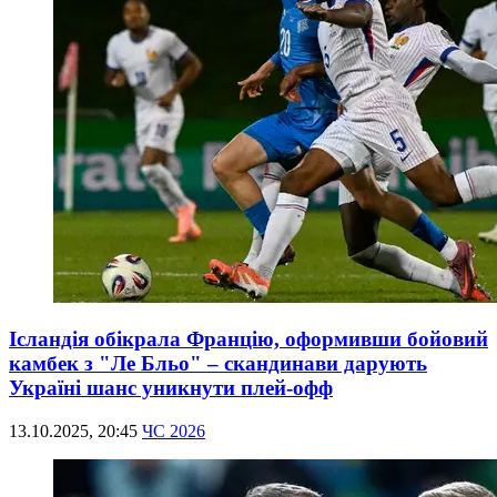
Ісландія обікрала Францію, оформивши бойовий
камбек з "Ле Бльо" – скандинави дарують
Україні шанс уникнути плей-офф
13.10.2025, 20:45
ЧС 2026