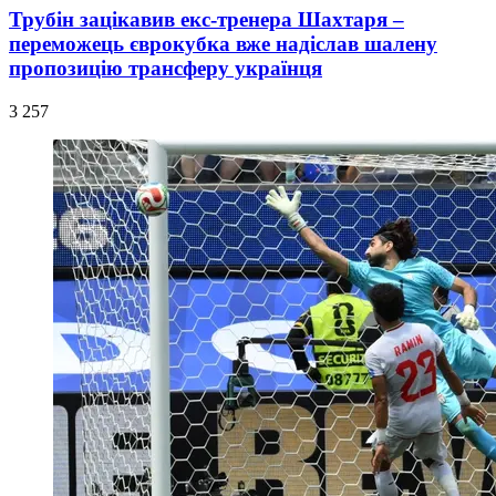
Трубін зацікавив екс-тренера Шахтаря –
переможець єврокубка вже надіслав шалену
пропозицію трансферу українця
3 257