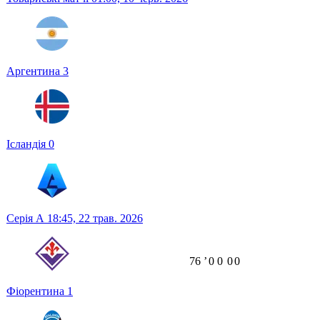
Аргентина
3
Ісландія
0
Серія А
18:45,
22 трав. 2026
76
ʼ
0
0
0
0
Фіорентина
1