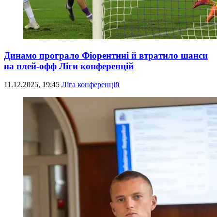
Динамо програло Фіорентині й втратило шанси
на плей-офф Ліги конференцій
11.12.2025, 19:45
Ліга конференцій