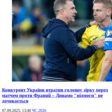
Конкурент України втратив головну зірку перед
матчем проти Франції – Динамо "підмоги" не
дочекається
07.09.2025, 13:40
ЧС 2026