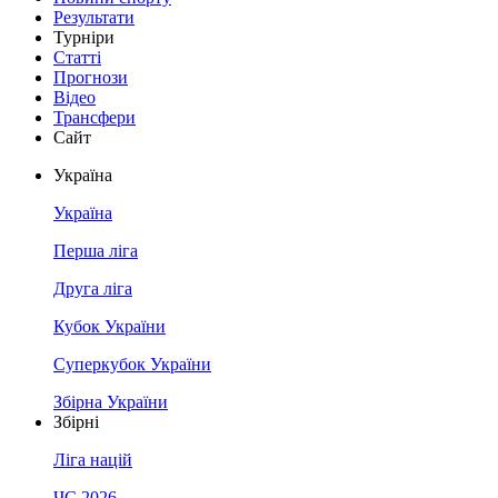
Результати
Турніри
Статті
Прогнози
Відео
Трансфери
Сайт
Україна
Україна
Перша ліга
Друга ліга
Кубок України
Суперкубок України
Збірна України
Збірні
Ліга націй
ЧС 2026