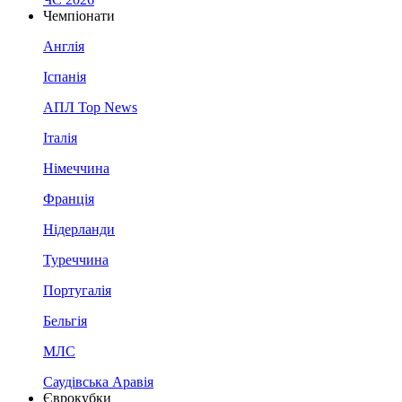
Чемпіонати
Англія
Іспанія
АПЛ Top News
Італія
Німеччина
Франція
Нідерланди
Туреччина
Португалія
Бельгія
МЛС
Саудівська Аравія
Єврокубки