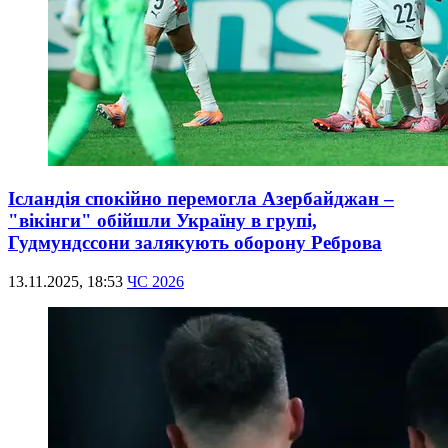
Ісландія спокійно перемогла Азербайджан –
"вікінги" обійшли Україну в групі,
Гудмундссони залякують оборону Реброва
13.11.2025, 18:53
ЧС 2026