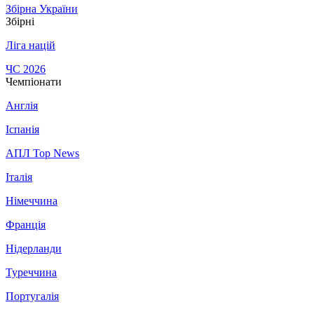
Збірна України
Збірні
Ліга націй
ЧС 2026
Чемпіонати
Англія
Іспанія
АПЛ Top News
Італія
Німеччина
Франція
Нідерланди
Туреччина
Португалія