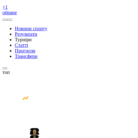
+
1
обране
Новини спорту
Результати
Турніри
Статті
Прогнози
Трансфери
топ