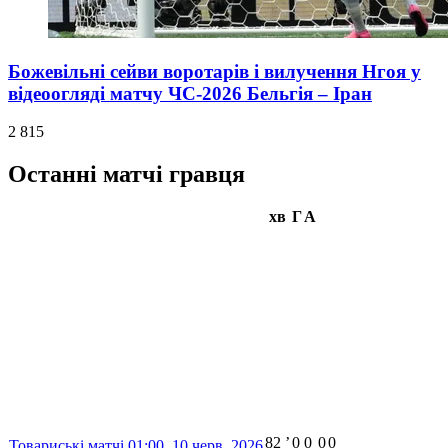
Божевільні сейви воротарів і вилучення Нгоя у
відеоогляді матчу ЧС-2026 Бельгія – Іран
2 815
Останні матчі гравця
хв
Г
А
82
ʼ
0
0
0
0
Товариські матчі
01:00,
10 черв. 2026