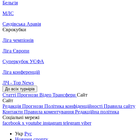
Бельгія
МЛС
Саудівська Аравія
Єврокубки
Ліга чемпіонів
Ліга Європи
Суперкубок УЄФА
Ліга конференцій
ЛЧ - Top News
До всіх турнірів
Статті
Прогнози
Відео
Трансфери
Сайт
Сайт
Редакція
Прогнози
Політика конфіденційності
Правила сайту
Контакти
Правила коментування
Редакційна політика
Соціальні мережі
facebook
x
youtube
instagram
telegram
viber
Укр
Рус
Новини спорту