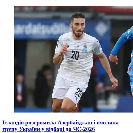
Ісландія розгромила Азербайджан і очолила
групу України у відборі до ЧС-2026