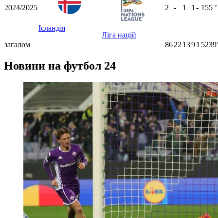
2024/2025
2
-
1
1
-
155
ʼ
Ісландія
Ліга націй
загалом
86
22
13
9
1
5239
Новини на футбол 24