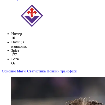
Номер
10
Позиція
нападник
Зріст
177
Вага
66
Основне
Матчі
Статистика
Новини
трансфери