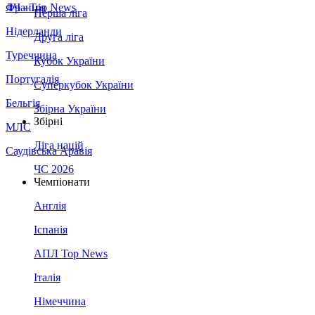
Франція
ЛЧ - Top News
Перша ліга
Нідерланди
Друга ліга
Туреччина
Кубок України
Португалія
Суперкубок України
Бельгія
Збірна України
Збірні
МЛС
Ліга націй
Саудівська Аравія
ЧС 2026
Чемпіонати
Англія
Іспанія
АПЛ Top News
Італія
Німеччина