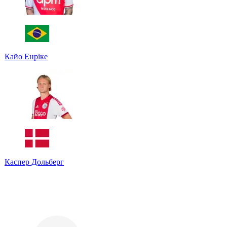
Кайо Енріке
Каспер Дольберг