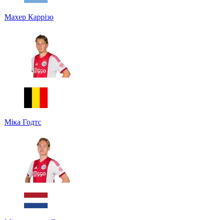
Махер Каррізо
Міка Годтс