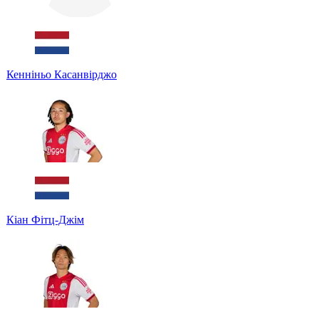
Кенніньо Касанвірджо
Кіан Фітц-Джім