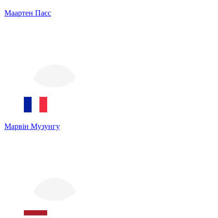
Маартен Паєс
Марвін Музунгу