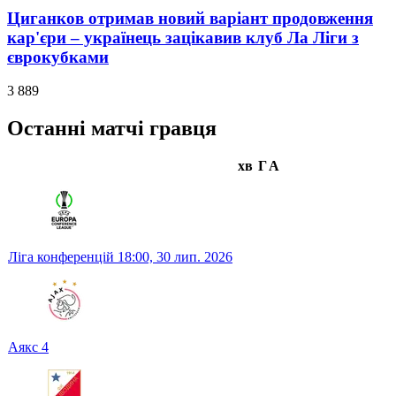
Циганков отримав новий варіант продовження
кар'єри – українець зацікавив клуб Ла Ліги з
єврокубками
3 889
Останні матчі гравця
хв
Г
А
Ліга конференцій
18:00,
30 лип. 2026
Аякс
4