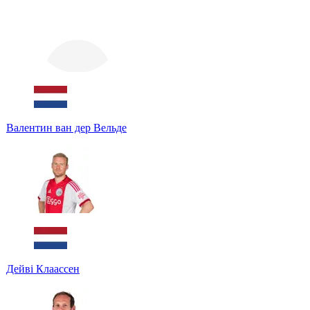
Валентин ван дер Вельде
Дейві Клаассен