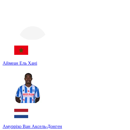
Аймеан Ель Хані
Амурріхо Ван Аксель-Донген