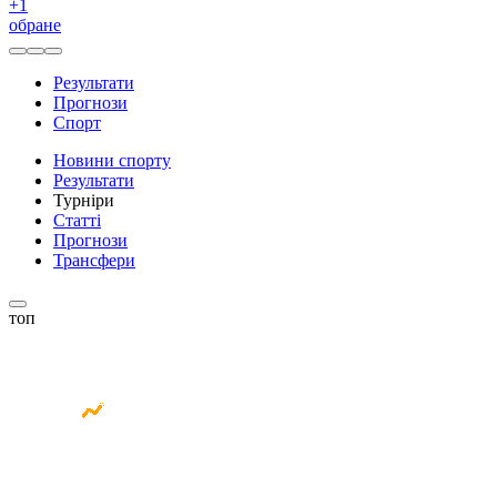
+
1
обране
Результати
Прогнози
Спорт
Новини спорту
Результати
Турніри
Статті
Прогнози
Трансфери
топ