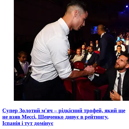
Супер Золотий м'яч – рідкісний трофей, який ще
не взяв Мессі, Шевченко дивує в рейтингу,
Іспанія і тут домінує