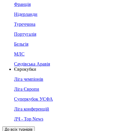
Франція
Нідерланди
Туреччина
Португалія
Бельгія
МЛС
Саудівська Аравія
Єврокубки
Ліга чемпіонів
Ліга Європи
Суперкубок УЄФА
Ліга конференцій
ЛЧ - Top News
До всіх турнірів