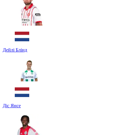
Дейлі Блінд
Діс Янсе