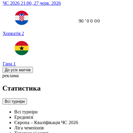
ЧС 2026
21:00,
27 черв. 2026
90
ʼ
0
0
0
0
Хорватія
2
Гана
1
До усіх матчів
реклама
Статистика
Всі турніри
Всі турніри
Ередивізі
Європа – Кваліфікація ЧС 2026
Ліга чемпіонів