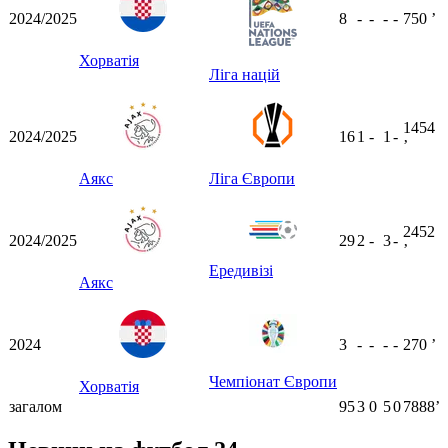
2024/2025
8
-
-
-
-
750
ʼ
Хорватія
Ліга націй
1454
2024/2025
16
1
-
1
-
ʼ
Аякс
Ліга Європи
2452
2024/2025
29
2
-
3
-
ʼ
Ередивізі
Аякс
2024
3
-
-
-
-
270
ʼ
Чемпіонат Європи
Хорватія
загалом
95
3
0
5
0
7888ʼ