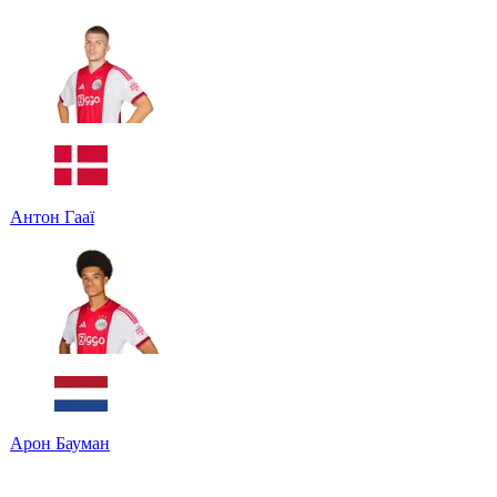
Антон Гааї
Арон Бауман