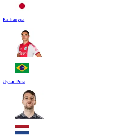
Ко Ітакура
Лукас Роза