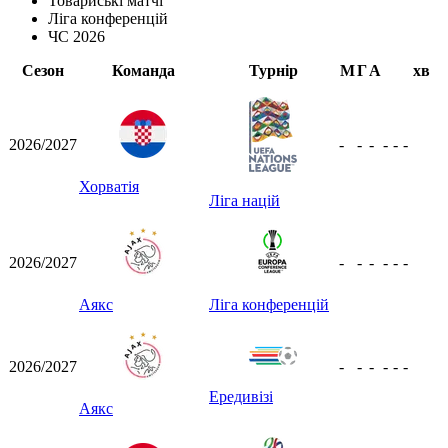
Товариські матчі
Ліга конференцій
ЧС 2026
Сезон
Команда
Турнір
М
Г
А
хв
2026/2027
-
-
-
-
-
-
Хорватія
Ліга націй
2026/2027
-
-
-
-
-
-
Аякс
Ліга конференцій
2026/2027
-
-
-
-
-
-
Ередивізі
Аякс