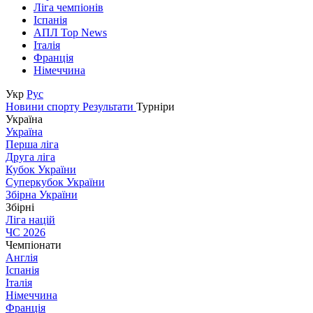
Ліга чемпіонів
Іспанія
АПЛ Top News
Італія
Франція
Німеччина
Укр
Рус
Новини спорту
Результати
Турніри
Україна
Україна
Перша ліга
Друга ліга
Кубок України
Суперкубок України
Збірна України
Збірні
Ліга націй
ЧС 2026
Чемпіонати
Англія
Іспанія
Італія
Німеччина
Франція