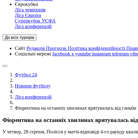
Єврокубки
Ліга чемпіонів
Ліга Європи
Суперкубок УЄФА
Ліга конференцій
До всіх турнірів
Сайт
Редакція
Прогнози
Політика конфіденційності
Прав
Соціальні мережі
facebook
x
youtube
instagram
telegram
vibe
Футбол 24
Новини футболу
Ліга конференцій
Фіорентина на останніх хвилинах врятувалась від ганьби 
Фіорентина на останніх хвилинах врятувалась від 
У четвер, 28 серпня, Полісся у матчі-відповіді 4-го раунду квал