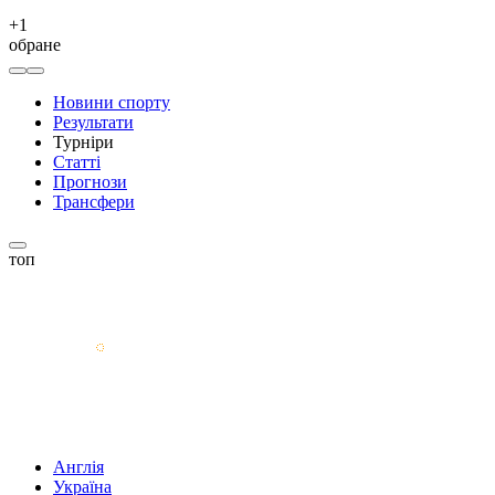
+
1
обране
Новини спорту
Результати
Турніри
Статті
Прогнози
Трансфери
топ
Англія
Україна