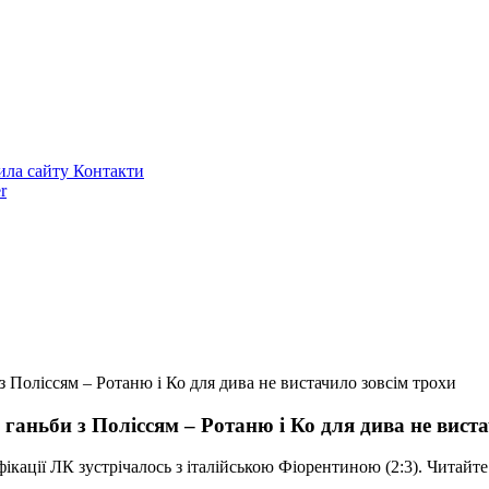
ила сайту
Контакти
r
з Поліссям – Ротаню і Ко для дива не вистачило зовсім трохи
ганьби з Поліссям – Ротаню і Ко для дива не вист
іфікації ЛК зустрічалось з італійською Фіорентиною (2:3). Читайте