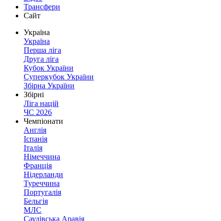
Трансфери
Сайт
Україна
Україна
Перша ліга
Друга ліга
Кубок України
Суперкубок України
Збірна України
Збірні
Ліга націй
ЧС 2026
Чемпіонати
Англія
Іспанія
Італія
Німеччина
Франція
Нідерланди
Туреччина
Португалія
Бельгія
МЛС
Саудівська Аравія