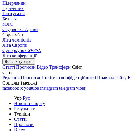
Нідерланди
Туреччина
Португалія
Бельгія
МЛС
Саудівська Аравія
Єврокубки
Ліга чемпіонів
Ліга Європи
Суперкубок УЄФА
Ліга конференцій
До всіх турнірів
Статті
Прогнози
Відео
Трансфери
Сайт
Сайт
Редакція
Прогнози
Політика конфіденційності
Правила сайту
К
Соціальні мережі
facebook
x
youtube
instagram
telegram
viber
Укр
Рус
Новини спорту
Результати
Турніри
Статті
Прогнози
Відео