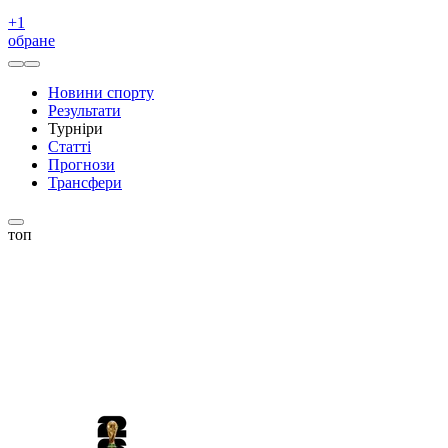
+
1
обране
Новини спорту
Результати
Турніри
Статті
Прогнози
Трансфери
топ