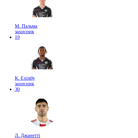
М. Пальма
захисник
19
К. Ехізібу
захисник
30
Л. Джанетті