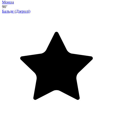
Монца
90’
Бальде
(Дзеролі)