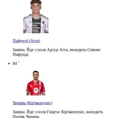
Пафунді
(Атта)
Заміна. Йде з поля Артур Атта, виходить Сімоне
Пафунді.
84 ’
Чюрріа
(Кір'якопулос)
Заміна. Йде з поля Гіоргос Кір'якопулос, виходить
Патрік Чюрріа.