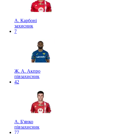
А. Карбоні
захисник
7
Ж. А. Акпро
півзахисник
42
А. Б'янко
півзахисник
77