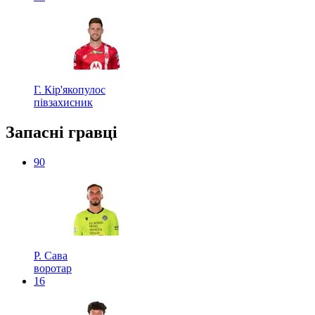
Г. Кір'якопулос
півзахисник
Запасні гравці
90
Р. Сава
воротар
16