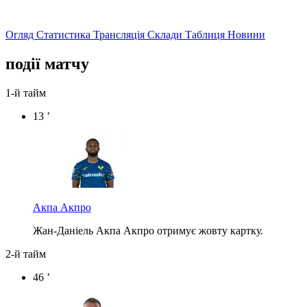
Огляд
Статистика
Трансляція
Склади
Таблиця
Новини
події матчу
1-й тайм
13 ’
Акпа Акпро
Жан-Даніель Акпа Акпро отримує жовту картку.
2-й тайм
46 ’