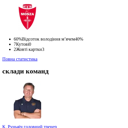
60%
Відсоток володіння м’ячем
40%
7
Кутові
0
2
Жовті картки
3
Повна статистика
склади команд
К. Руньяіч
головний тренер