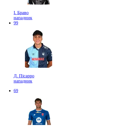
І. Браво
нападник
99
Д. Пісарро
нападник
69