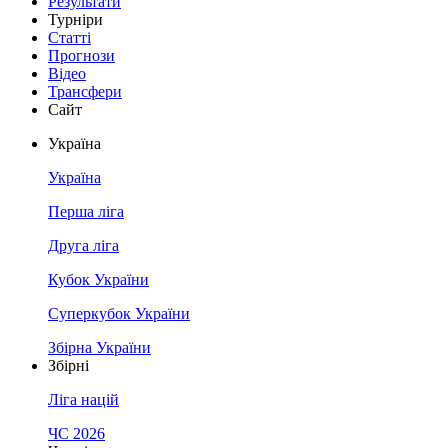
Результати
Турніри
Статті
Прогнози
Відео
Трансфери
Сайт
Україна
Україна
Перша ліга
Друга ліга
Кубок України
Суперкубок України
Збірна України
Збірні
Ліга націй
ЧС 2026