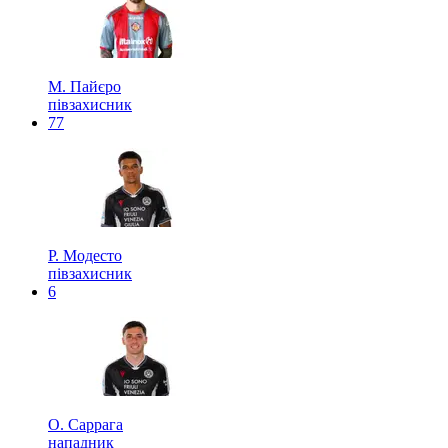
М. Пайєро
півзахисник
77
Р. Модесто
півзахисник
6
О. Саррага
нападник