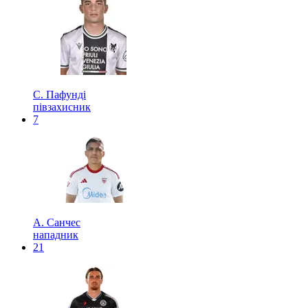
С. Пафунді
півзахисник
7
А. Санчес
нападник
21