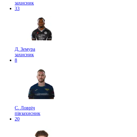
захисник
33
Д. Земура
захисник
8
С. Ловріч
півзахисник
20