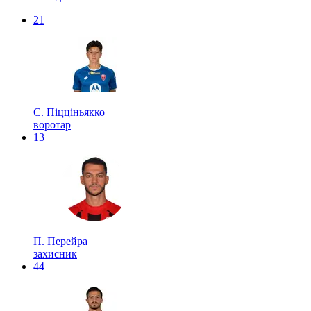
21
С. Піцціньякко
воротар
13
П. Перейра
захисник
44