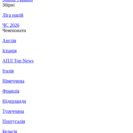
Збірні
Ліга націй
ЧС 2026
Чемпіонати
Англія
Іспанія
АПЛ Top News
Італія
Німеччина
Франція
Нідерланди
Туреччина
Португалія
Бельгія