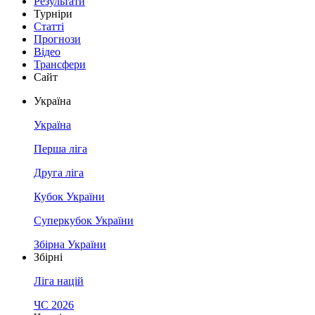
Результати
Турніри
Статті
Прогнози
Відео
Трансфери
Сайт
Україна
Україна
Перша ліга
Друга ліга
Кубок України
Суперкубок України
Збірна України
Збірні
Ліга націй
ЧС 2026