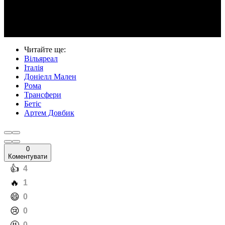
Video
Читайте ще
:
Вільяреал
Італія
Доніелл Мален
Рома
Трансфери
Бетіс
Артем Довбик
0
Коментувати
️👍
4
️🔥
1
️😄
0
️😢
0
0