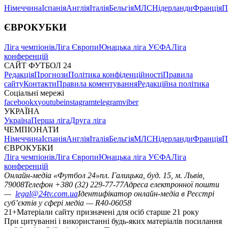
Німеччина
Іспанія
Англія
Італія
Бельгія
МЛС
Нідерланди
Франція
П
ЄВРОКУБКИ
Ліга чемпіонів
Ліга Європи
Юнацька ліга УЄФА
Ліга
конференцій
САЙТ ФУТБОЛ 24
Редакція
Прогнози
Політика конфіденційності
Правила
сайту
Контакти
Правила коментування
Редакційна політика
Соціальні мережі
facebook
x
youtube
instagram
telegram
viber
УКРАЇНА
Україна
Перша ліга
Друга ліга
ЧЕМПІОНАТИ
Німеччина
Іспанія
Англія
Італія
Бельгія
МЛС
Нідерланди
Франція
П
ЄВРОКУБКИ
Ліга чемпіонів
Ліга Європи
Юнацька ліга УЄФА
Ліга
конференцій
Онлайн-медіа «Футбол 24»
пл. Галицька, буд. 15, м. Львів,
79008
Телефон +380 (32) 229-77-77
Адреса електронної пошти
—
legal@24tv.com.ua
Ідентифікатор онлайн-медіа в Реєстрі
суб’єктів у сфері медіа — R40-06058
21+
Матеріали сайту призначені для осіб старше 21 року
При цитуванні і використанні будь-яких матеріалів посилання