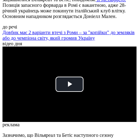
Позиція запасного форварда в Ромі є вакантною, адже 28-
річний українець може покинути італійський клуб влітку.
Основним нападником розглядається Доніелл Мален.
до речі
Довбик має 2 варіанти втечі з Роми – за "копійки" до земляків
або до чемпіона світу, який громив Україну
відео дня
Play
Video
реклама
Зазначимо, що Вільяреал та Бетіс наступного сезону