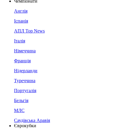
Чемпіонати
Англія
Іспанія
АПЛ Top News
Італія
Німеччина
Франція
Нідерланди
Туреччина
Португалія
Бельгія
МЛС
Саудівська Аравія
Єврокубки