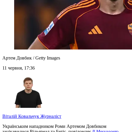
Артем Довбик / Getty Images
11 червня, 17:36
Віталій Ковальчук
Журналіст
Українським нападником Роми Артемом Довбиком
зацікавилися Вільяреал та Бетіс, повідомляє
Il Messaggero.