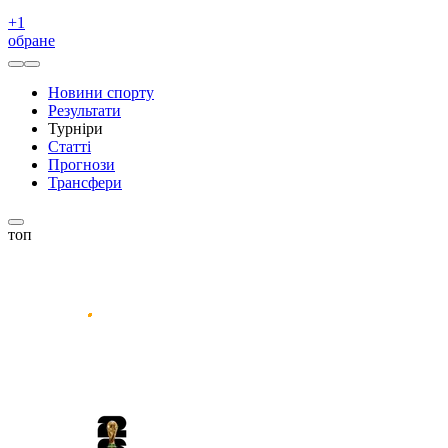
+
1
обране
Новини спорту
Результати
Турніри
Статті
Прогнози
Трансфери
топ