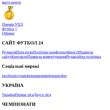
матч-центр
Премія УПЛ
футбол +
Обране
САЙТ ФУТБОЛ 24
Редакція
Прогнози
Політика конфіденційності
Правила
сайту
Контакти
Правила коментування
Редакційна політика
Соціальні мережі
facebook
x
youtube
instagram
telegram
viber
УКРАЇНА
Україна
Перша ліга
Друга ліга
ЧЕМПІОНАТИ