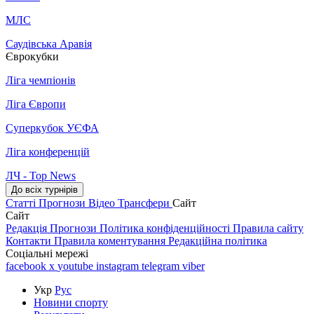
МЛС
Саудівська Аравія
Єврокубки
Ліга чемпіонів
Ліга Європи
Суперкубок УЄФА
Ліга конференцій
ЛЧ - Top News
До всіх турнірів
Статті
Прогнози
Відео
Трансфери
Сайт
Сайт
Редакція
Прогнози
Політика конфіденційності
Правила сайту
Контакти
Правила коментування
Редакційна політика
Соціальні мережі
facebook
x
youtube
instagram
telegram
viber
Укр
Рус
Новини спорту