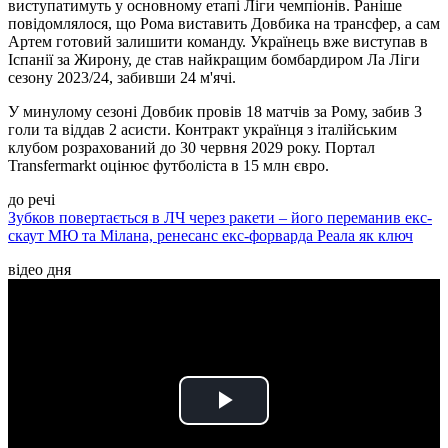
виступатимуть у основному етапі Ліги чемпіонів. Раніше
повідомлялося, що Рома виставить Довбика на трансфер, а сам
Артем готовий залишити команду. Українець вже виступав в
Іспанії за Жирону, де став найкращим бомбардиром Ла Ліги
сезону 2023/24, забивши 24 м'ячі.
У минулому сезоні Довбик провів 18 матчів за Рому, забив 3
голи та віддав 2 асисти. Контракт українця з італійським
клубом розрахований до 30 червня 2029 року. Портал
Transfermarkt оцінює футболіста в 15 млн євро.
до речі
Зубков повертається в ЛЧ через ракети – його переманив екс-
скаут МЮ та Мілана, ренесанс екс-форварда Реала як ключ
відео дня
Play