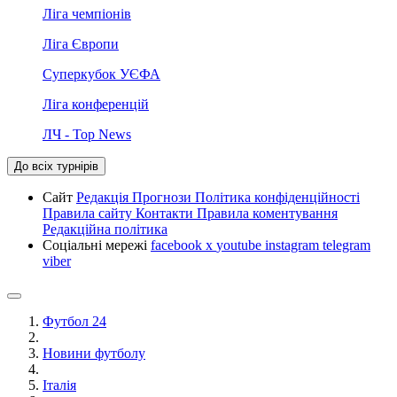
Ліга чемпіонів
Ліга Європи
Суперкубок УЄФА
Ліга конференцій
ЛЧ - Top News
До всіх турнірів
Сайт
Редакція
Прогнози
Політика конфіденційності
Правила сайту
Контакти
Правила коментування
Редакційна політика
Соціальні мережі
facebook
x
youtube
instagram
telegram
viber
Футбол 24
Новини футболу
Італія