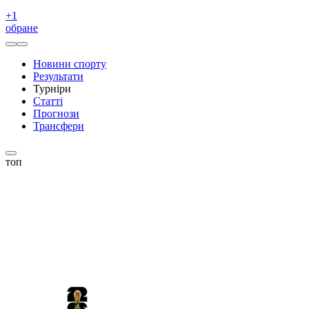
+
1
обране
Новини спорту
Результати
Турніри
Статті
Прогнози
Трансфери
топ