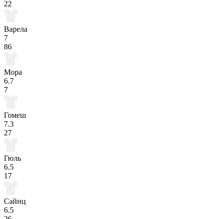
22
Варела
7
86
Мора
6.7
7
Гомеш
7.3
27
Гюль
6.5
17
Сайнц
6.5
26