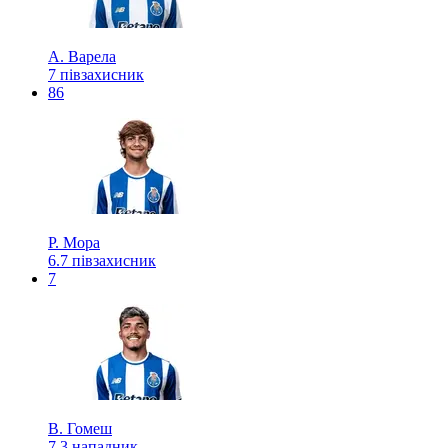
А. Варела
7
півзахисник
86
Р. Мора
6.7
півзахисник
7
В. Гомеш
7.3
нападник