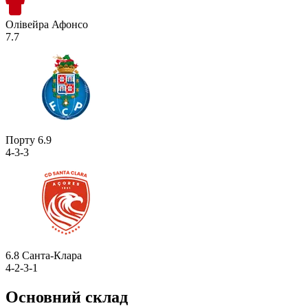
Олівейра Афонсо
7.7
Порту
6.9
4-3-3
6.8
Санта-Клара
4-2-3-1
Основний склад