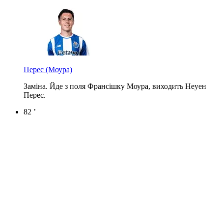
Перес
(Моура)
Заміна. Йде з поля Франсішку Моура, виходить Неуен
Перес.
82 ’