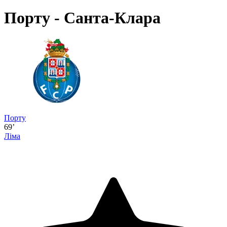
Порту - Санта-Клара
Порту
69’
Ліма