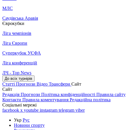
МЛС
Саудівська Аравія
Єврокубки
Ліга чемпіонів
Ліга Європи
Суперкубок УЄФА
Ліга конференцій
ЛЧ - Top News
До всіх турнірів
Статті
Прогнози
Відео
Трансфери
Сайт
Сайт
Редакція
Прогнози
Політика конфіденційності
Правила сайту
Контакти
Правила коментування
Редакційна політика
Соціальні мережі
facebook
x
youtube
instagram
telegram
viber
Укр
Рус
Новини спорту