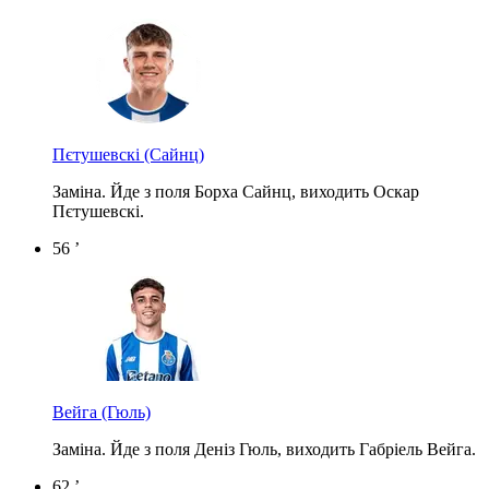
Пєтушевскі
(Сайнц)
Заміна. Йде з поля Борха Сайнц, виходить Оскар
Пєтушевскі.
56 ’
Вейга
(Гюль)
Заміна. Йде з поля Деніз Гюль, виходить Габріель Вейга.
62 ’