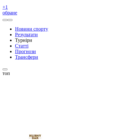
+
1
обране
Новини спорту
Результати
Турніри
Статті
Прогнози
Трансфери
топ