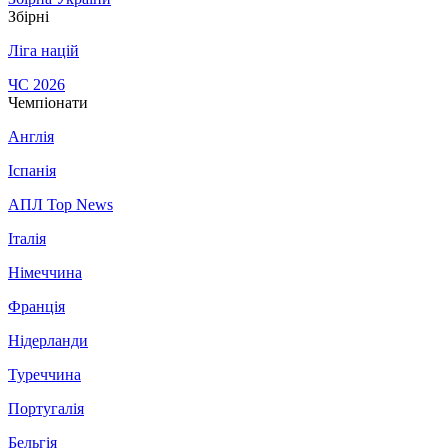
Збірні
Ліга націй
ЧС 2026
Чемпіонати
Англія
Іспанія
АПЛ Top News
Італія
Німеччина
Франція
Нідерланди
Туреччина
Португалія
Бельгія