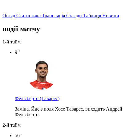
Огляд
Статистика
Трансляція
Склади
Таблиця
Новини
події матчу
1-й тайм
9 ’
Фелісберто
(Таварес)
Заміна. Йде з поля Хосе Таварес, виходить Андрей
Фелісберто.
2-й тайм
56 ’