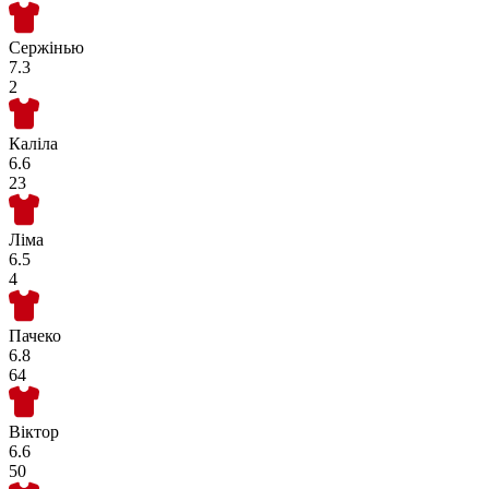
Сержінью
7.3
2
Каліла
6.6
23
Ліма
6.5
4
Пачеко
6.8
64
Віктор
6.6
50