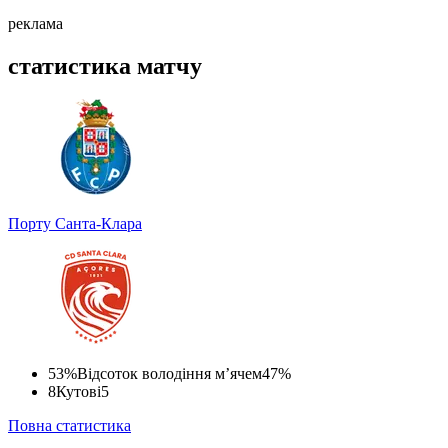
реклама
статистика матчу
Порту
Санта-Клара
53%
Відсоток володіння м’ячем
47%
8
Кутові
5
Повна статистика