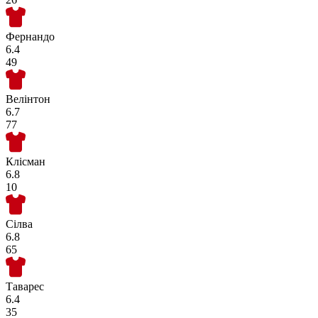
Фернандо
6.4
49
Велінтон
6.7
77
Клісман
6.8
10
Сілва
6.8
65
Таварес
6.4
35