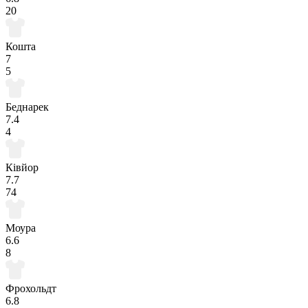
20
Кошта
7
5
Беднарек
7.4
4
Ківйор
7.7
74
Моура
6.6
8
Фрохольдт
6.8