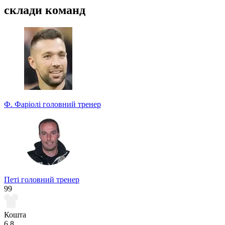
склади команд
Ф. Фаріолі
головний тренер
Петі
головний тренер
99
Кошта
6.8