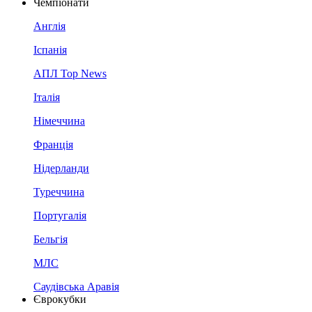
Чемпіонати
Англія
Іспанія
АПЛ Top News
Італія
Німеччина
Франція
Нідерланди
Туреччина
Португалія
Бельгія
МЛС
Саудівська Аравія
Єврокубки