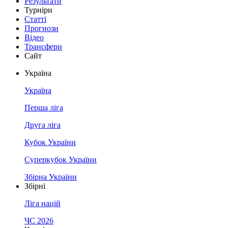
Результати
Турніри
Статті
Прогнози
Відео
Трансфери
Сайт
Україна
Україна
Перша ліга
Друга ліга
Кубок України
Суперкубок України
Збірна України
Збірні
Ліга націй
ЧС 2026