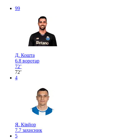
99
Д. Кошта
6.8
воротар
72’
72’
4
Я. Ківйор
7.7
захисник
5