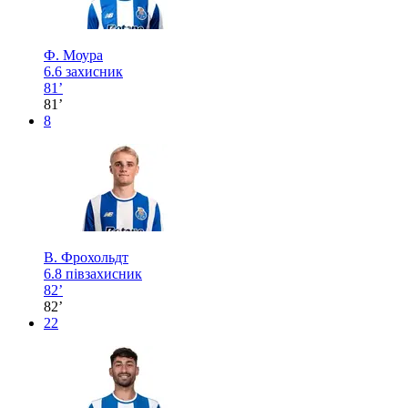
Ф. Моура
6.6
захисник
81’
81’
8
В. Фрохольдт
6.8
півзахисник
82’
82’
22