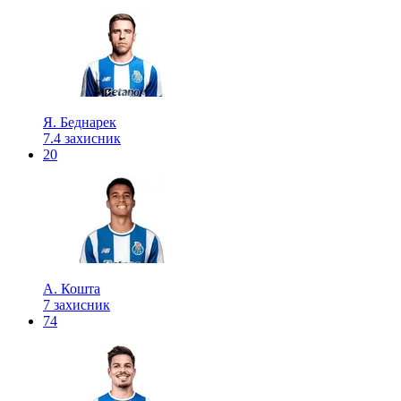
Я. Беднарек
7.4
захисник
20
А. Кошта
7
захисник
74