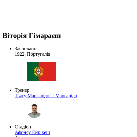
Віторія Гімараєш
Засновано
1922, Португалія
Тренер
Тьягу Маргарідо
Т. Маргарідо
Стадіон
Афонсу Енрікеш