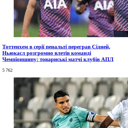
Тоттенхем в серії пенальті переграв Сідней,
Ньюкасл розгромно влетів команді
Чемпіоншипу: товариські матчі клубів АПЛ
5 762