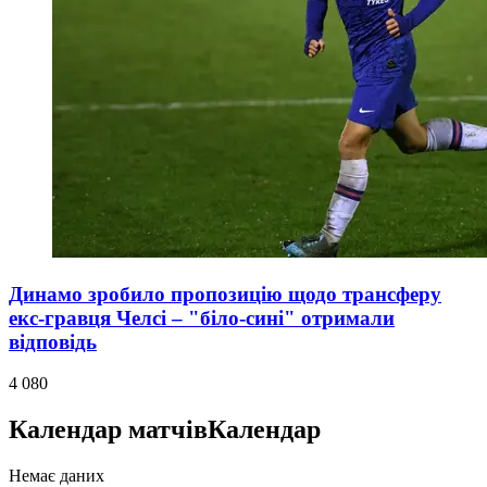
Динамо зробило пропозицію щодо трансферу
екс-гравця Челсі – "біло-сині" отримали
відповідь
4 080
Календар матчів
Календар
Немає даних