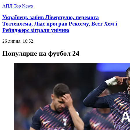
АПЛ Top News
Українець забив Ліверпулю, перемога
Тоттенхема, Лідс програв Рексему, Вест Хем і
Рейнджерс зіграли унічию
26 липня, 16:52
Популярне на футбол 24