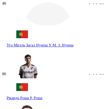
46
-
-
-
-
-
-
Уго Мігель Загал Нунеш
У. М. З. Нунеш
80
-
-
-
-
-
-
Рікардо Роша
Р. Роша