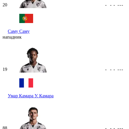
20
-
-
-
-
-
-
Саму
Саму
нападник
19
-
-
-
-
-
-
Умар Камара
У. Камара
88
-
-
-
-
-
-