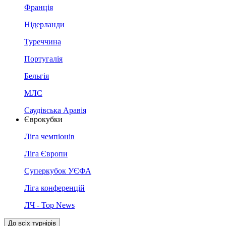
Франція
Нідерланди
Туреччина
Португалія
Бельгія
МЛС
Саудівська Аравія
Єврокубки
Ліга чемпіонів
Ліга Європи
Суперкубок УЄФА
Ліга конференцій
ЛЧ - Top News
До всіх турнірів