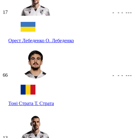
17
-
-
-
-
-
-
Орест Лебеденко
О. Лебеденко
66
-
-
-
-
-
-
Тоні Страта
Т. Страта
13
-
-
-
-
-
-