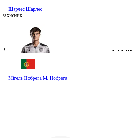
Шарлес
Шарлес
захисник
3
-
-
-
-
-
-
Мігель Нобрега
М. Нобрега