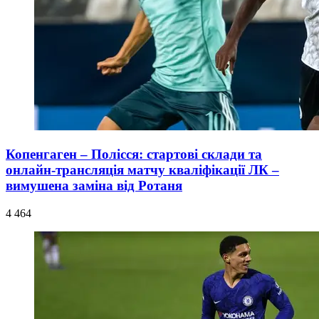
Копенгаген – Полісся: стартові склади та
онлайн-трансляція матчу кваліфікації ЛК –
вимушена заміна від Ротаня
4 464