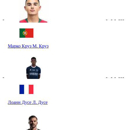
-
-
-
-
-
-
-
Марко Круз
М. Круз
-
-
-
-
-
-
-
Лоанн Дусе
Л. Дусе