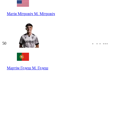
Матія Мітровіч
М. Мітровіч
50
-
-
-
-
-
-
Мартім Гедеш
М. Гедеш