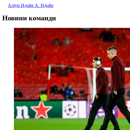
Аліун Ндойе
А. Ндойе
Новини команди