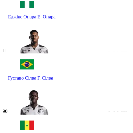
Еджіке Опара
Е. Опара
11
-
-
-
-
-
-
Густаво Сілва
Г. Сілва
90
-
-
-
-
-
-