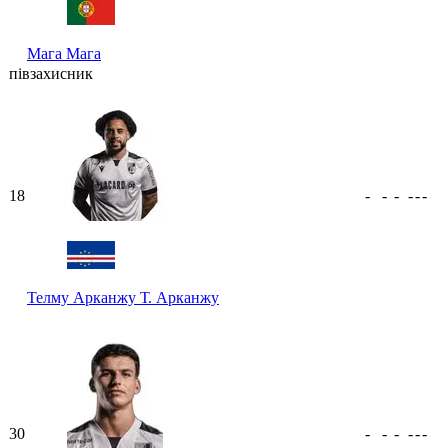
Мага
Мага
півзахисник
18
-
-
-
-
-
-
Телму Арканжу
Т. Арканжу
30
-
-
-
-
-
-