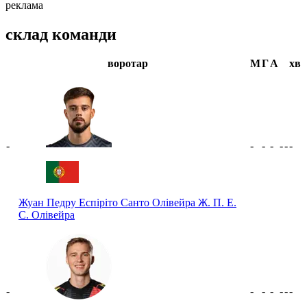
реклама
склад команди
воротар
М
Г
А
хв
-
-
-
-
-
-
-
Жуан Педру Еспіріто Санто Олівейра
Ж. П. Е.
С. Олівейра
-
-
-
-
-
-
-