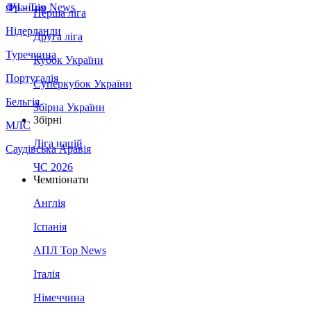
Франція
ЛЧ - Top News
Перша ліга
Нідерланди
Друга ліга
Туреччина
Кубок України
Португалія
Суперкубок України
Бельгія
Збірна України
Збірні
МЛС
Ліга націй
Саудівська Аравія
ЧС 2026
Чемпіонати
Англія
Іспанія
АПЛ Top News
Італія
Німеччина