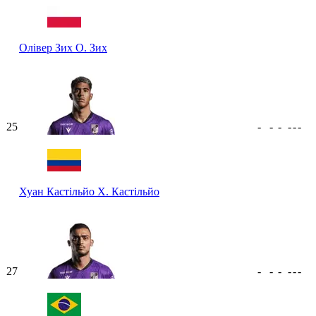
Олівер Зих
О. Зих
25
-
-
-
-
-
-
Хуан Кастільйо
Х. Кастільйо
27
-
-
-
-
-
-