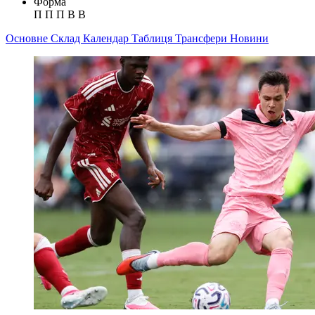
Форма
П
П
П
В
В
Основне
Склад
Календар
Таблиця
Трансфери
Новини