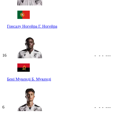
Гонсалу Ногейра
Г. Ногейра
16
-
-
-
-
-
-
Бені Мукенді
Б. Мукенді
6
-
-
-
-
-
-