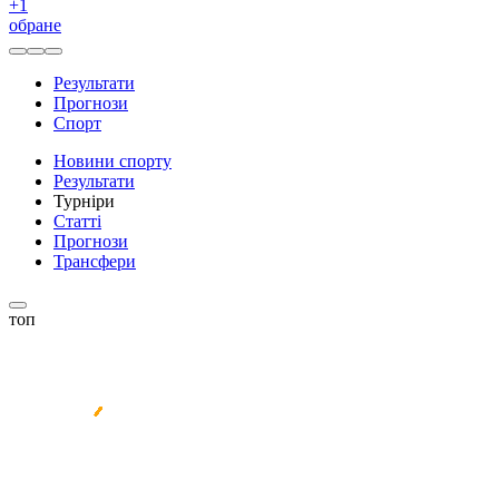
+
1
обране
Результати
Прогнози
Спорт
Новини спорту
Результати
Турніри
Статті
Прогнози
Трансфери
топ