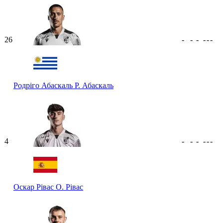
26
-
-
-
-
-
-
Родріго Абаскаль
Р. Абаскаль
4
-
-
-
-
-
-
Оскар Рівас
О. Рівас