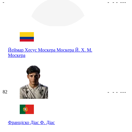
-
-
-
-
-
-
-
Йеймар Хесус Москера Москера
Й. Х. М.
Москера
82
-
-
-
-
-
-
Франціско Діас
Ф. Діас