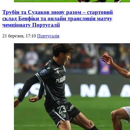
Трубін та Судаков знову разом – стартовий
склад Бенфіки та онлайн трансляція матчу
чемпіонату Португалії
21 березня, 17:10
Португалія