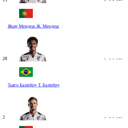
Жоау Мендеш
Ж. Мендеш
28
-
-
-
-
-
-
Тьяго Баліейру
Т. Баліейру
2
-
-
-
-
-
-