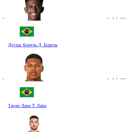
-
-
-
-
-
-
-
Дуглас Борель
Д. Борель
-
-
-
-
-
-
-
Тауан Лара
Т. Лара