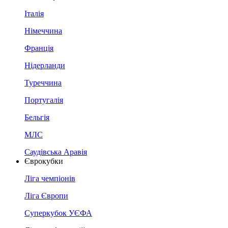
Італія
Німеччина
Франція
Нідерланди
Туреччина
Португалія
Бельгія
МЛС
Саудівська Аравія
Єврокубки
Ліга чемпіонів
Ліга Європи
Суперкубок УЄФА