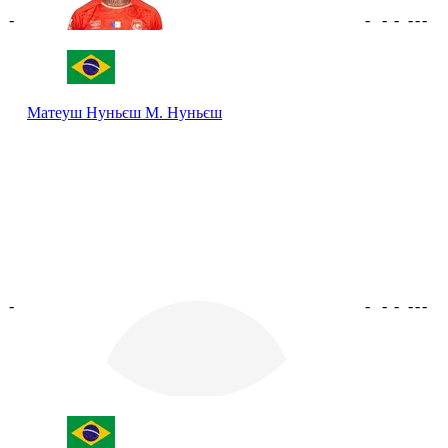
-
-
-
-
-
-
-
Матеуш Нуньєш
М. Нуньєш
-
-
-
-
-
-
-