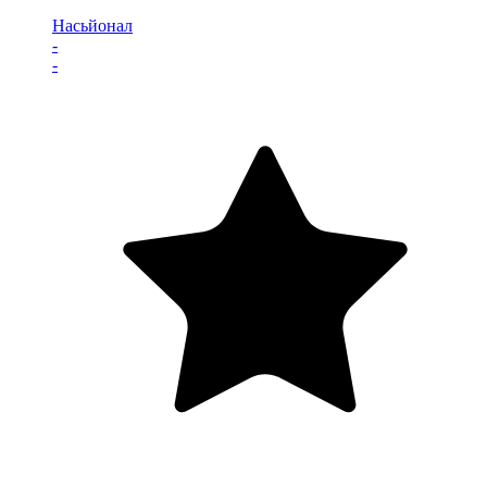
Насьйонал
-
-