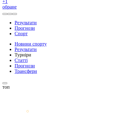
+
1
обране
Результати
Прогнози
Спорт
Новини спорту
Результати
Турніри
Статті
Прогнози
Трансфери
топ