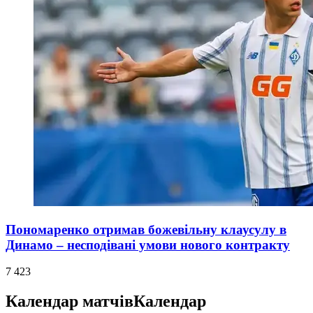
Пономаренко отримав божевільну клаусулу в
Динамо – несподівані умови нового контракту
7 423
Календар матчів
Календар