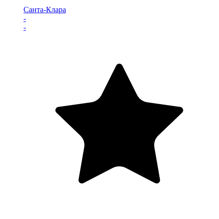
Санта-Клара
-
-