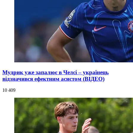
Мудрик уже запалює в Челсі – українець
відзначився ефектним асистом (ВІДЕО)
10 409