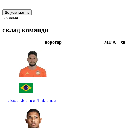
До усіх матчів
реклама
склад команди
воротар
М
Г
А
хв
-
-
-
-
-
-
-
Лукас Франса
Л. Франса