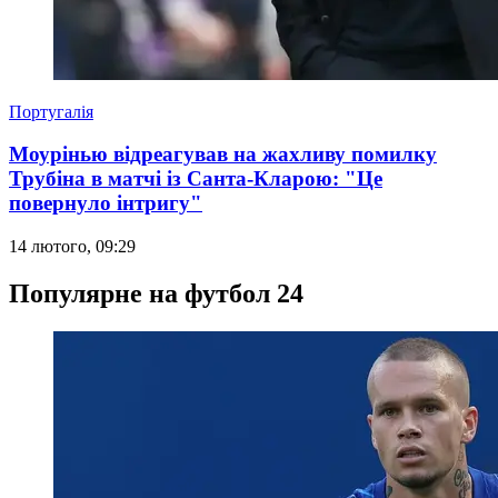
Португалія
Моурінью відреагував на жахливу помилку
Трубіна в матчі із Санта-Кларою: "Це
повернуло інтригу"
14 лютого, 09:29
Популярне на футбол 24