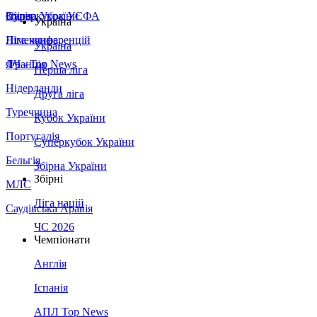
Збірна України
Італія
Суперкубок УЄФА
Україна
Німеччина
Ліга конференцій
Україна
Франція
ЛЧ - Top News
Перша ліга
Нідерланди
Друга ліга
Туреччина
Кубок України
Португалія
Суперкубок України
Бельгія
Збірна України
Збірні
МЛС
Ліга націй
Саудівська Аравія
ЧС 2026
Чемпіонати
Англія
Іспанія
АПЛ Top News