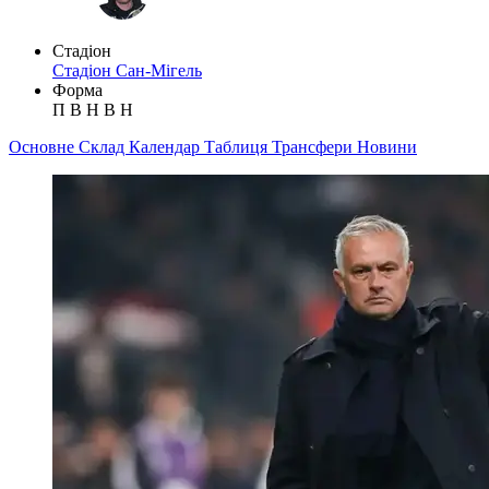
Стадіон
Стадіон Сан-Мігель
Форма
П
В
Н
В
Н
Основне
Склад
Календар
Таблиця
Трансфери
Новини