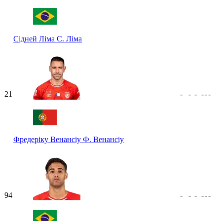
Сідней Ліма
С. Ліма
21
-
-
-
-
-
-
Фредеріку Венансіу
Ф. Венансіу
94
-
-
-
-
-
-