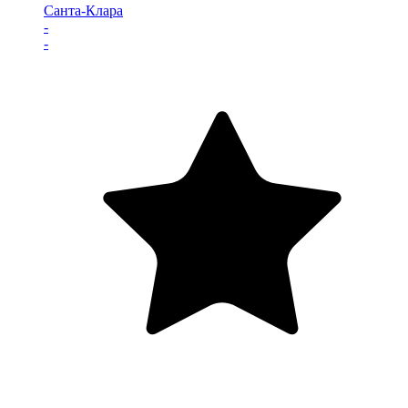
Санта-Клара
-
-