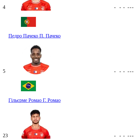
4
-
-
-
-
-
-
Педро Пачеко
П. Пачеко
5
-
-
-
-
-
-
Гільєрме Ромао
Г. Ромао
23
-
-
-
-
-
-