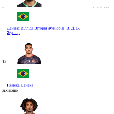
-
-
-
-
-
-
-
Денівіс Вілл да Віторія Жуніор
Д. В. Д. В.
Жуніор
12
-
-
-
-
-
-
Ненека
Ненека
захисник