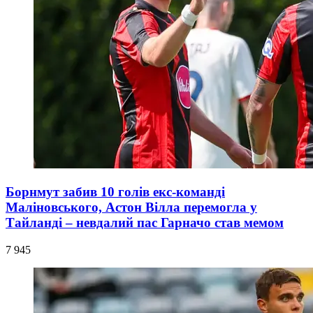
Борнмут забив 10 голів екс-команді
Маліновського, Астон Вілла перемогла у
Тайланді – невдалий пас Гарначо став мемом
7 945