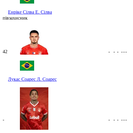
Енріке Сілва
Е. Сілва
півзахисник
42
-
-
-
-
-
-
Лукас Соарес
Л. Соарес
-
-
-
-
-
-
-