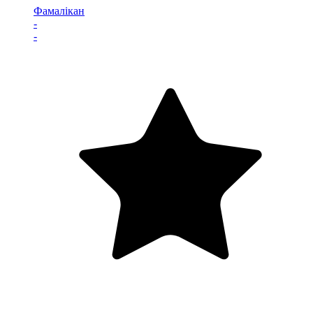
Фамалікан
-
-