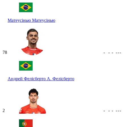
Матеусінью
Матеусінью
78
-
-
-
-
-
-
Андрей Фелісберто
А. Фелісберто
2
-
-
-
-
-
-