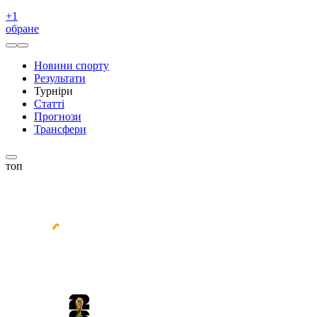
+
1
обране
Новини спорту
Результати
Турніри
Статті
Прогнози
Трансфери
топ