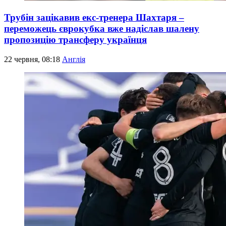
Трубін зацікавив екс-тренера Шахтаря –
переможець єврокубка вже надіслав шалену
пропозицію трансферу українця
22 червня, 08:18
Англія