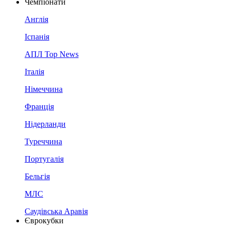
Чемпіонати
Англія
Іспанія
АПЛ Top News
Італія
Німеччина
Франція
Нідерланди
Туреччина
Португалія
Бельгія
МЛС
Саудівська Аравія
Єврокубки