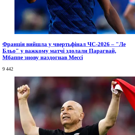
Франція вийшла у чвертьфінал ЧС-2026 – "Ле
Бльо" у важкому матчі здолали Парагвай,
Мбаппе знову наздогнав Мессі
9 442