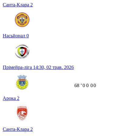
Санта-Клара
2
Насьйонал
0
Прімейра-ліга
14:30,
02 трав. 2026
68
ʼ
0
0
0
0
Арока
2
Санта-Клара
2