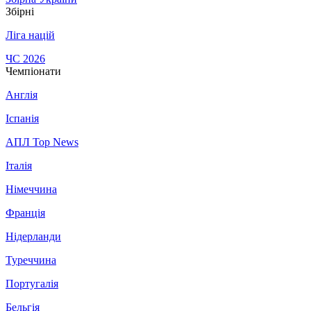
Збірні
Ліга націй
ЧС 2026
Чемпіонати
Англія
Іспанія
АПЛ Top News
Італія
Німеччина
Франція
Нідерланди
Туреччина
Португалія
Бельгія