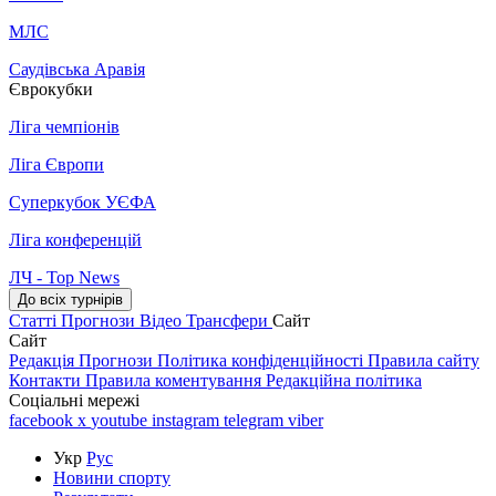
МЛС
Саудівська Аравія
Єврокубки
Ліга чемпіонів
Ліга Європи
Суперкубок УЄФА
Ліга конференцій
ЛЧ - Top News
До всіх турнірів
Статті
Прогнози
Відео
Трансфери
Сайт
Сайт
Редакція
Прогнози
Політика конфіденційності
Правила сайту
Контакти
Правила коментування
Редакційна політика
Соціальні мережі
facebook
x
youtube
instagram
telegram
viber
Укр
Рус
Новини спорту