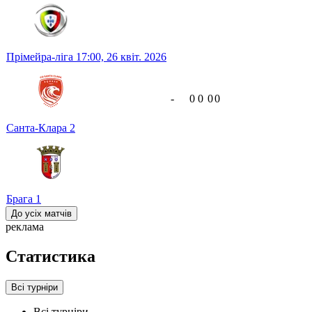
Прімейра-ліга
17:00,
26 квіт. 2026
-
0
0
0
0
Санта-Клара
2
Брага
1
До усіх матчів
реклама
Статистика
Всі турніри
Всі турніри