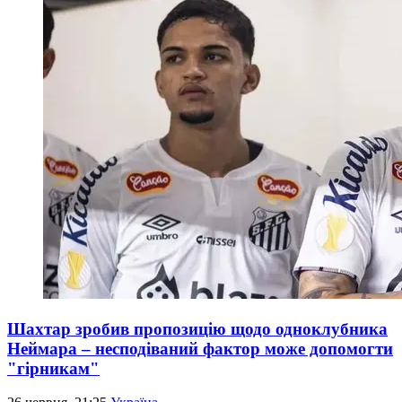
Шахтар зробив пропозицію щодо одноклубника
Неймара – несподіваний фактор може допомогти
"гірникам"