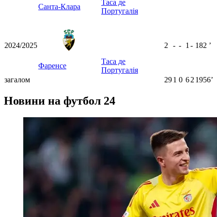
Таса де
Санта-Клара
Португалія
2024/2025
2
-
-
1
-
182
ʼ
Таса де
Фаренсе
Португалія
загалом
29
1
0
6
2
1956ʼ
Новини на футбол 24