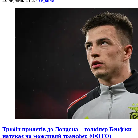
26 червня, 21:25
Україна
Трубін прилетів до Лондона – голкіпер Бенфіки
натякає на можливий трансфер (ФОТО)