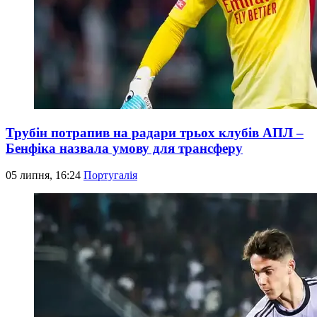
Трубін потрапив на радари трьох клубів АПЛ –
Бенфіка назвала умову для трансферу
05 липня, 16:24
Португалія