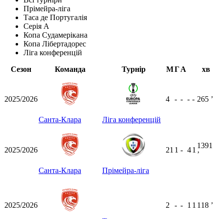
Прімейра-ліга
Таса де Португалія
Серія А
Копа Судамерікана
Копа Лібертадорес
Ліга конференцій
Сезон
Команда
Турнір
М
Г
А
хв
2025/2026
4
-
-
-
-
265
ʼ
Санта-Клара
Ліга конференцій
1391
2025/2026
21
1
-
4
1
ʼ
Санта-Клара
Прімейра-ліга
2025/2026
2
-
-
1
1
118
ʼ