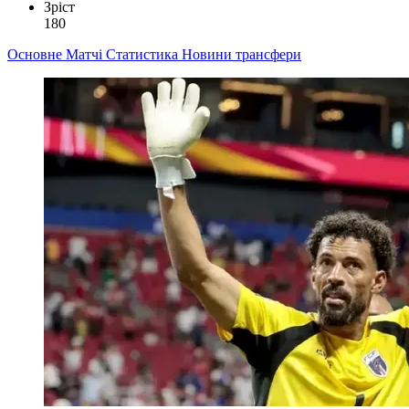
Зріст
180
Основне
Матчі
Статистика
Новини
трансфери