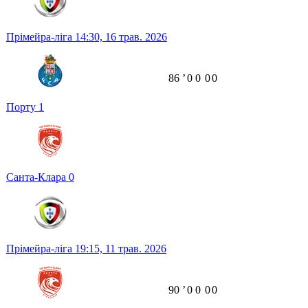
Прімейра-ліга
14:30,
16 трав. 2026
86
ʼ
0
0
0
0
Порту
1
Санта-Клара
0
Прімейра-ліга
19:15,
11 трав. 2026
90
ʼ
0
0
0
0