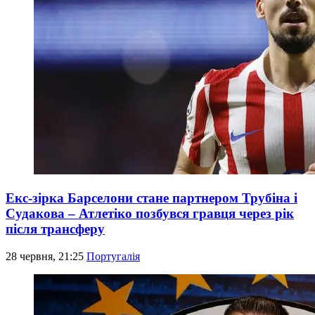
Екс-зірка Барселони стане партнером Трубіна і
Судакова – Атлетіко позбувся гравця через рік
після трансферу
28 червня, 21:25
Португалія