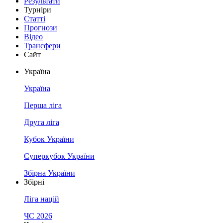
Результати
Турніри
Статті
Прогнози
Відео
Трансфери
Сайт
Україна
Україна
Перша ліга
Друга ліга
Кубок України
Суперкубок України
Збірна України
Збірні
Ліга націй
ЧС 2026