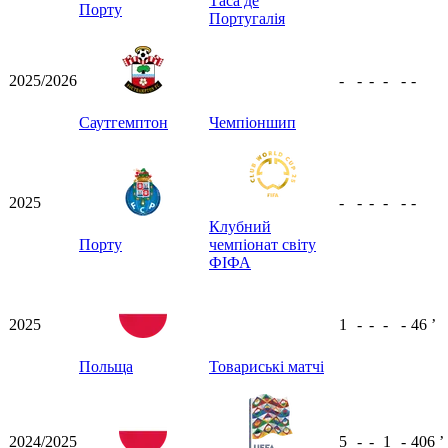
Таса де
Порту
Португалія
2025/2026
-
-
-
-
-
-
Саутгемптон
Чемпіоншип
2025
-
-
-
-
-
-
Клубний
Порту
чемпіонат світу
ФІФА
2025
1
-
-
-
-
46
ʼ
Польща
Товариські матчі
2024/2025
5
-
-
1
-
406
ʼ