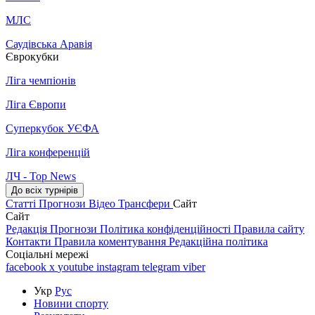
МЛС
Саудівська Аравія
Єврокубки
Ліга чемпіонів
Ліга Європи
Суперкубок УЄФА
Ліга конференцій
ЛЧ - Top News
До всіх турнірів
Статті
Прогнози
Відео
Трансфери
Сайт
Сайт
Редакція
Прогнози
Політика конфіденційності
Правила сайту
Контакти
Правила коментування
Редакційна політика
Соціальні мережі
facebook
x
youtube
instagram
telegram
viber
Укр
Рус
Новини спорту