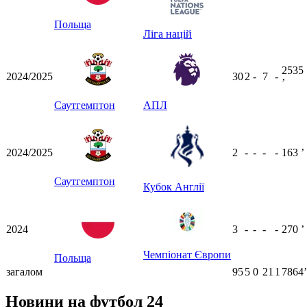
Польща
Ліга націй
2535
2024/2025
30
2
-
7
-
ʼ
Саутгемптон
АПЛ
2024/2025
2
-
-
-
-
163
ʼ
Саутгемптон
Кубок Англії
2024
3
-
-
-
-
270
ʼ
Чемпіонат Європи
Польща
загалом
95
5
0
21
1
7864ʼ
Новини на футбол 24