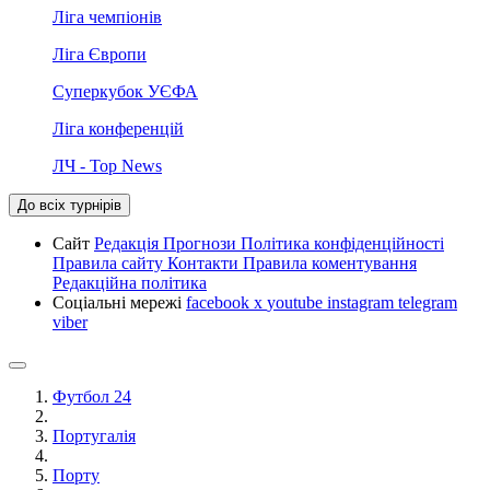
Ліга чемпіонів
Ліга Європи
Суперкубок УЄФА
Ліга конференцій
ЛЧ - Top News
До всіх турнірів
Сайт
Редакція
Прогнози
Політика конфіденційності
Правила сайту
Контакти
Правила коментування
Редакційна політика
Соціальні мережі
facebook
x
youtube
instagram
telegram
viber
Футбол 24
Португалія
Порту