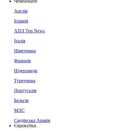
Чемпіонати
Англія
Іспанія
АПЛ Top News
Італія
Німеччина
Франція
Нідерланди
Туреччина
Португалія
Бельгія
МЛС
Саудівська Аравія
Єврокубки