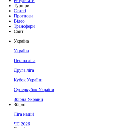
Результати
Турніри
Статті
Прогнози
Відео
Трансфери
Сайт
Україна
Україна
Перша ліга
Друга ліга
Кубок України
Суперкубок України
Збірна України
Збірні
Ліга націй
ЧС 2026