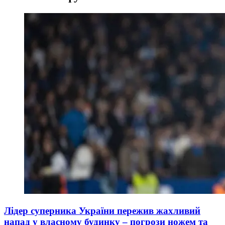
Лідер суперника України пережив жахливий
напад у власному будинку – погрози ножем та