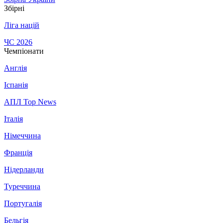
Збірні
Ліга націй
ЧС 2026
Чемпіонати
Англія
Іспанія
АПЛ Top News
Італія
Німеччина
Франція
Нідерланди
Туреччина
Португалія
Бельгія