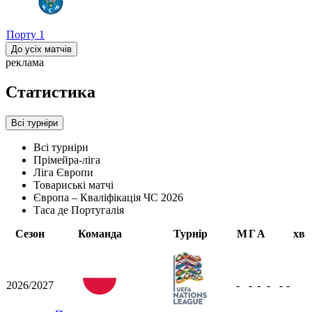
Порту
1
До усіх матчів
реклама
Статистика
Всі турніри
Всі турніри
Прімейра-ліга
Ліга Європи
Товариські матчі
Європа – Кваліфікація ЧС 2026
Таса де Португалія
Сезон
Команда
Турнір
М
Г
А
хв
2026/2027
-
-
-
-
-
-