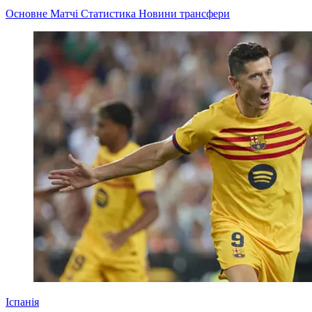
Основне
Матчі
Статистика
Новини
трансфери
Іспанія