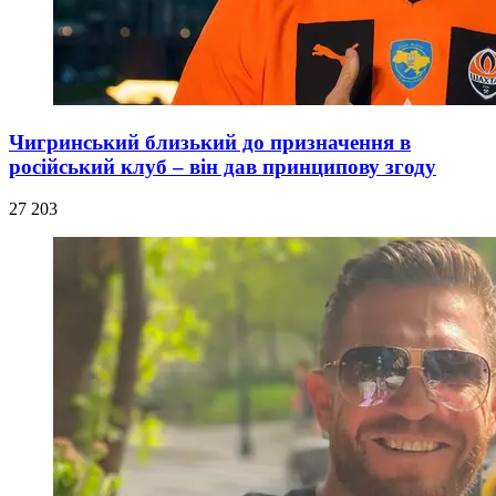
Чигринський близький до призначення в
російський клуб – він дав принципову згоду
27 203