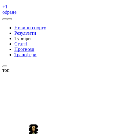
+
1
обране
Новини спорту
Результати
Турніри
Статті
Прогнози
Трансфери
топ