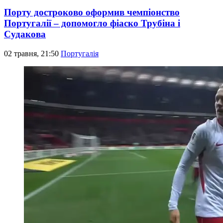
Порту достроково оформив чемпіонство
Португалії – допомогло фіаско Трубіна і
Судакова
02 травня, 21:50
Португалія