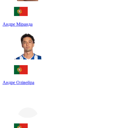
Андре Міранда
Андре Олівейра