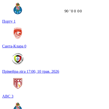
90
ʼ
0
0
0
0
Порту
1
Санта-Клара
0
Прімейра-ліга
17:00,
10 трав. 2026
АВС
3