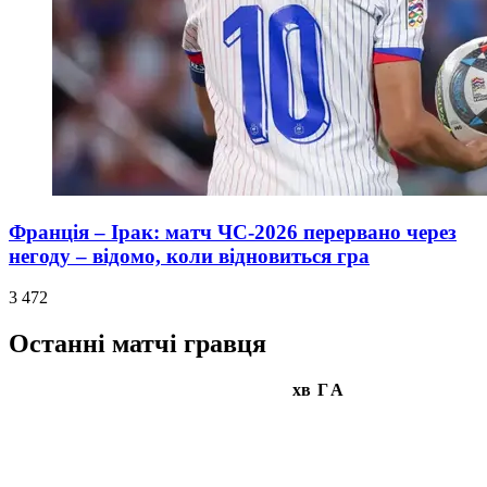
Франція – Ірак: матч ЧС-2026 перервано через
негоду – відомо, коли відновиться гра
3 472
Останні матчі гравця
хв
Г
А