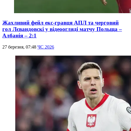
Жахливий фейл екс-гравця АПЛ та черговий
гол Лєвандовскі у відеоогляді матчу Польща –
Албанія – 2:1
27 березня, 07:48
ЧС 2026