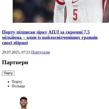
Порту підписав зірку АПЛ за скромні 7,5
мільйона – один із найдосвідченіших гравців
своєї збірної
29.07.2025, 07:23
Португалія
Партнери
Порту
Порту
Польща