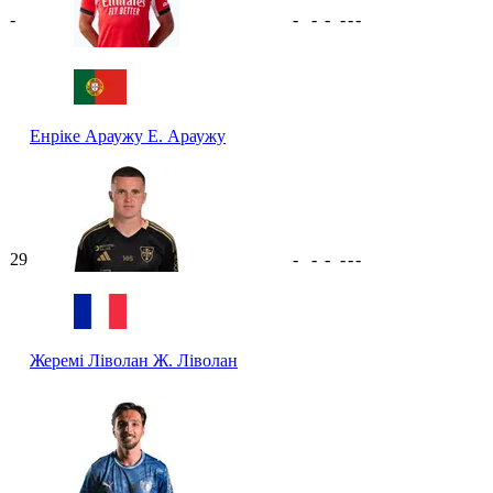
-
-
-
-
-
-
-
Енріке Араужу
Е. Араужу
29
-
-
-
-
-
-
Жеремі Ліволан
Ж. Ліволан