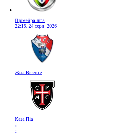
Прімейра-ліга
22:15, 24 серп. 2026
Жил Вісенте
Каза Піа
-
-