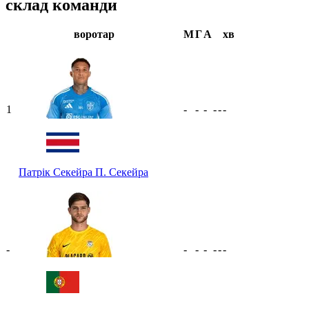
склад команди
воротар
М
Г
А
хв
1
-
-
-
-
-
-
Патрік Секейра
П. Секейра
-
-
-
-
-
-
-