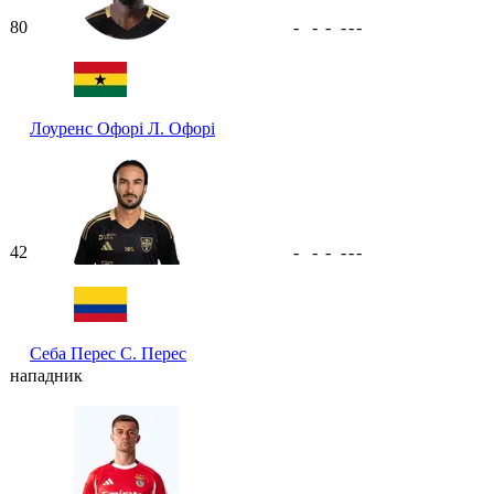
80
-
-
-
-
-
-
Лоуренс Офорі
Л. Офорі
42
-
-
-
-
-
-
Себа Перес
С. Перес
нападник