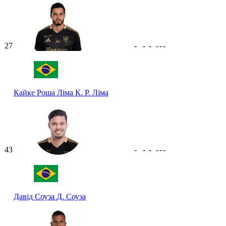
27
-
-
-
-
-
-
Кайке Роша Ліма
К. Р. Ліма
43
-
-
-
-
-
-
Давід Соуза
Д. Соуза