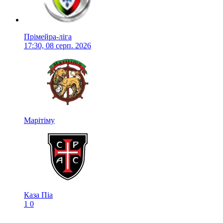
Прімейра-ліга
17:30, 08 серп. 2026
Марітіму
Каза Піа
1
0