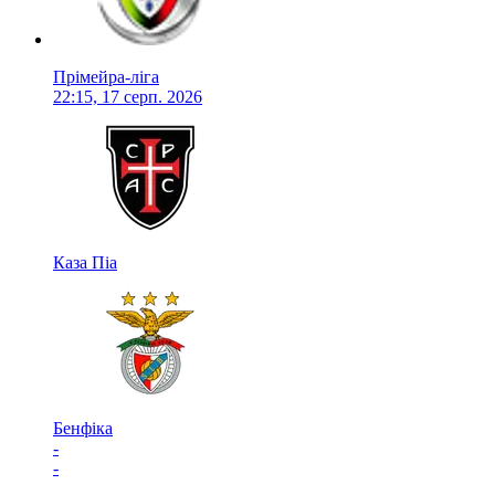
Прімейра-ліга
22:15, 17 серп. 2026
Каза Піа
Бенфіка
-
-