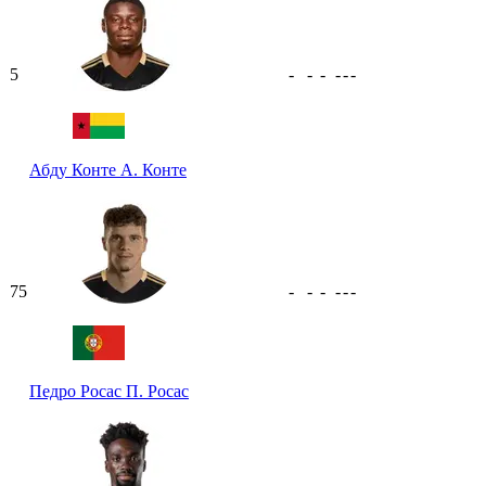
5
-
-
-
-
-
-
Абду Конте
А. Конте
75
-
-
-
-
-
-
Педро Росас
П. Росас