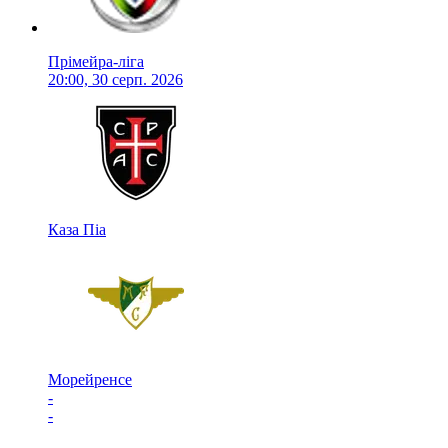
Прімейра-ліга
20:00, 30 серп. 2026
Каза Піа
Морейренсе
-
-