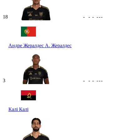
18
-
-
-
-
-
-
Андре Жералдес
А. Жералдес
3
-
-
-
-
-
-
Калі
Калі