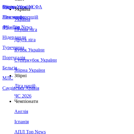
Збірна України
Італія
Суперкубок УЄФА
Україна
Німеччина
Ліга конференцій
Україна
Франція
ЛЧ - Top News
Перша ліга
Нідерланди
Друга ліга
Туреччина
Кубок України
Португалія
Суперкубок України
Бельгія
Збірна України
Збірні
МЛС
Ліга націй
Саудівська Аравія
ЧС 2026
Чемпіонати
Англія
Іспанія
АПЛ Top News