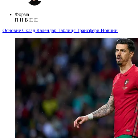
Форма
П
Н
В
П
П
Основне
Склад
Календар
Таблиця
Трансфери
Новини