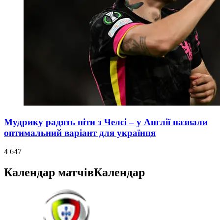
Мудрику радять піти з Челсі – у Англії назвали
оптимальний варіант для українця
4 647
Календар матчів
Календар