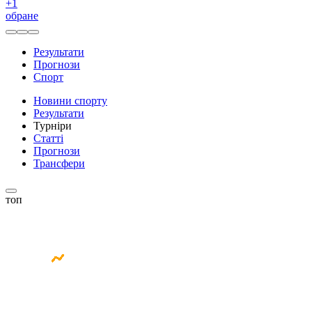
+
1
обране
Результати
Прогнози
Спорт
Новини спорту
Результати
Турніри
Статті
Прогнози
Трансфери
топ