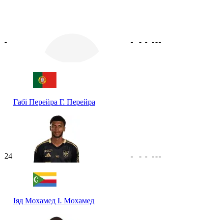
-
-
-
-
-
-
-
Габі Перейра
Г. Перейра
24
-
-
-
-
-
-
Іяд Мохамед
І. Мохамед