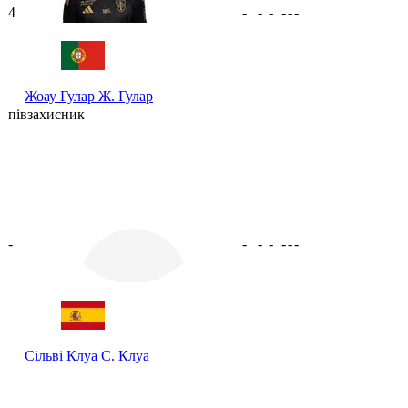
4
-
-
-
-
-
-
Жоау Гулар
Ж. Гулар
півзахисник
-
-
-
-
-
-
-
Сільві Клуа
С. Клуа