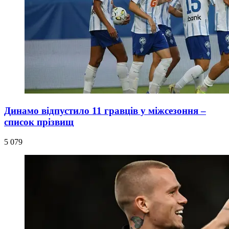
Динамо відпустило 11 гравців у міжсезоння –
список прізвищ
5 079