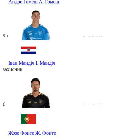
Андре Гомеш
А. Гомеш
95
-
-
-
-
-
-
Іван Мандіч
І. Мандіч
захисник
6
-
-
-
-
-
-
Жозе Фонте
Ж. Фонте