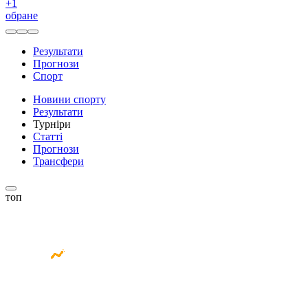
+
1
обране
Результати
Прогнози
Спорт
Новини спорту
Результати
Турніри
Статті
Прогнози
Трансфери
топ