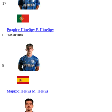
17
-
-
-
-
-
-
Родрігу Пінейру
Р. Пінейру
півзахисник
8
-
-
-
-
-
-
Маркос Пенья
М. Пенья