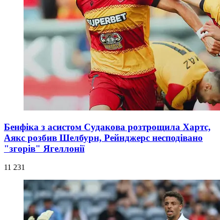
Бенфіка з асистом Судакова розтрощила Хартс,
Аякс розбив Шелбурн, Рейнджерс несподівано
"згорів" Ягеллонії
11 231