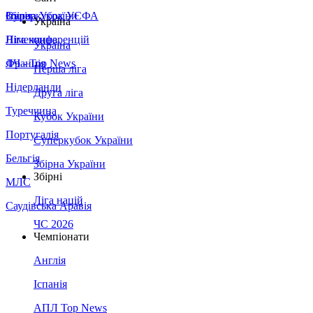
Збірна України
Італія
Суперкубок УЄФА
Україна
Німеччина
Ліга конференцій
Україна
Франція
ЛЧ - Top News
Перша ліга
Нідерланди
Друга ліга
Туреччина
Кубок України
Португалія
Суперкубок України
Бельгія
Збірна України
Збірні
МЛС
Ліга націй
Саудівська Аравія
ЧС 2026
Чемпіонати
Англія
Іспанія
АПЛ Top News