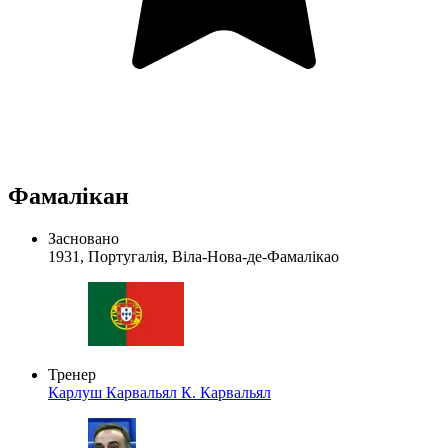
Фамалікан
Засновано
1931, Португалія, Віла-Нова-де-Фамалікао
Тренер
Карлуш Карвальял
К. Карвальял