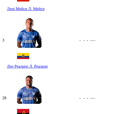
Лені Мейєр
Л. Мейєр
3
-
-
-
-
-
-
Лео Реальпе
Л. Реальпе
28
-
-
-
-
-
-