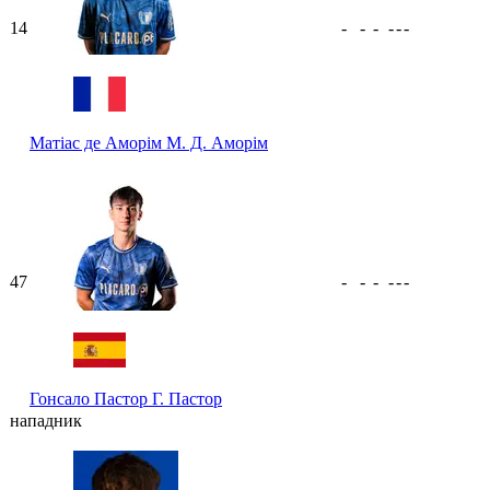
14
-
-
-
-
-
-
Матіас де Аморім
М. Д. Аморім
47
-
-
-
-
-
-
Гонсало Пастор
Г. Пастор
нападник