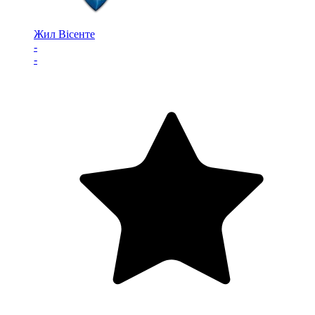
Жил Вісенте
-
-