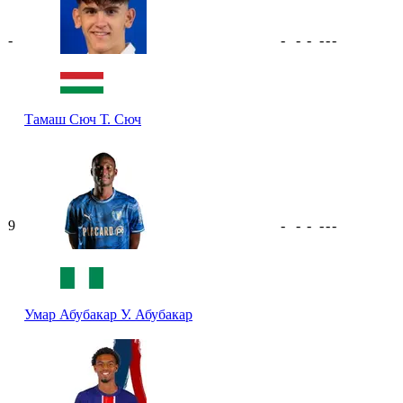
-
-
-
-
-
-
-
Тамаш Сюч
Т. Сюч
9
-
-
-
-
-
-
Умар Абубакар
У. Абубакар