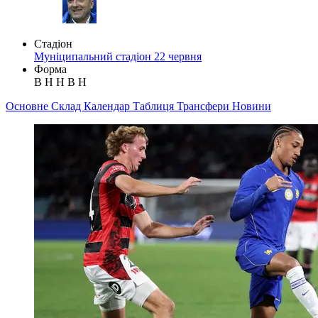
Стадіон
Муніципальний стадіон 22 червня
Форма
В
Н
Н
В
Н
Основне
Склад
Календар
Таблиця
Трансфери
Новини