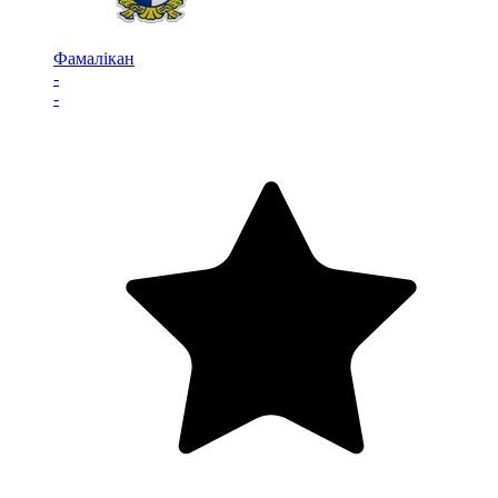
Фамалікан
-
-