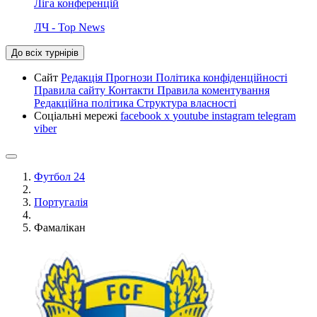
Ліга конференцій
ЛЧ - Top News
До всіх турнірів
Сайт
Редакція
Прогнози
Політика конфіденційності
Правила сайту
Контакти
Правила коментування
Редакційна політика
Структура власності
Соціальні мережі
facebook
x
youtube
instagram
telegram
viber
Футбол 24
Португалія
Фамалікан