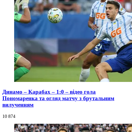
Динамо – Карабах – 1:0 – відео гола
Пономаренка та огляд матчу з брутальним
вилученням
10 874