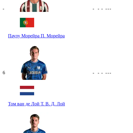
-
-
-
-
-
-
-
Паулу Морейра
П. Морейра
6
-
-
-
-
-
-
Том ван де Лой
Т. В. Д. Лой