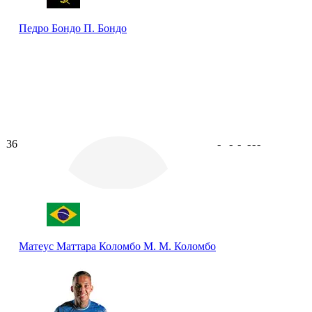
Педро Бондо
П. Бондо
36
-
-
-
-
-
-
Матеус Маттара Коломбо
М. М. Коломбо