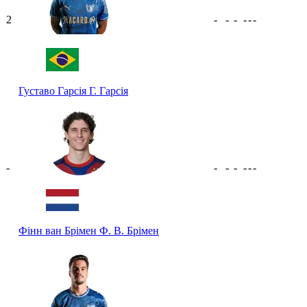
2
-
-
-
-
-
-
Густаво Гарсія
Г. Гарсія
-
-
-
-
-
-
-
Фінн ван Брімен
Ф. В. Брімен