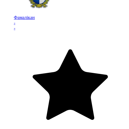
Фамалікан
-
-