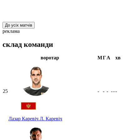
До усіх матчів
реклама
склад команди
воротар
М
Г
А
хв
25
-
-
-
-
-
-
Лазар Каревіч
Л. Каревіч