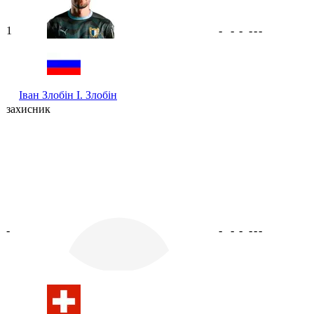
1
-
-
-
-
-
-
Іван Злобін
І. Злобін
захисник
-
-
-
-
-
-
-