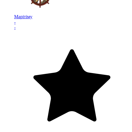
Марітіму
-
-