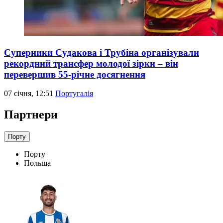
Суперники Судакова і Трубіна організували
рекордний трансфер молодої зірки – він
перевершив 55-річне досягнення
07 січня, 12:51
Португалія
Партнери
Порту
Порту
Польща