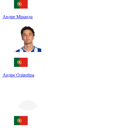
Андре Міранда
Андре Олівейра