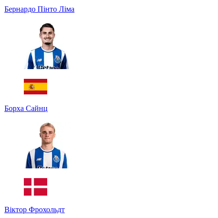
Бернардо Пінто Ліма
Борха Сайнц
Віктор Фрохольдт