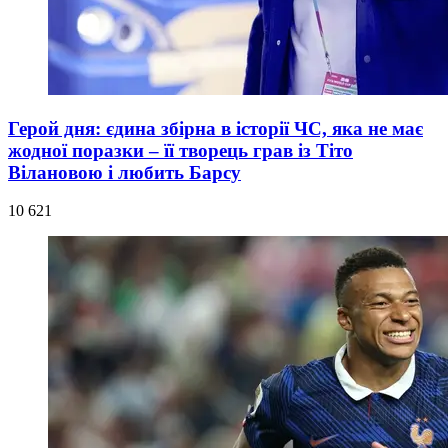
Герой дня: єдина збірна в історії ЧС, яка не має
жодної поразки – її творець грав із Тіто
Вілановою і любить Барсу
10 621