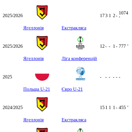
1074
2025/2026
17
3
1
2
-
ʼ
Ягеллонія
Екстракляса
2025/2026
12
-
-
1
-
777
ʼ
Ягеллонія
Ліга конференцій
2025
-
-
-
-
-
-
Польща U-21
Євро U-21
2024/2025
15
1
1
1
-
455
ʼ
Ягеллонія
Екстракляса