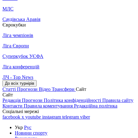
МЛС
Саудівська Аравія
Єврокубки
Ліга чемпіонів
Ліга Європи
Суперкубок УЄФА
Ліга конференцій
ЛЧ - Top News
До всіх турнірів
Статті
Прогнози
Відео
Трансфери
Сайт
Сайт
Редакція
Прогнози
Політика конфіденційності
Правила сайту
Контакти
Правила коментування
Редакційна політика
Соціальні мережі
facebook
x
youtube
instagram
telegram
viber
Укр
Рус
Новини спорту