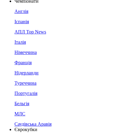
Чемпіонати
Англія
Іспанія
АПЛ Top News
Італія
Німеччина
Франція
Нідерланди
Туреччина
Португалія
Бельгія
МЛС
Саудівська Аравія
Єврокубки