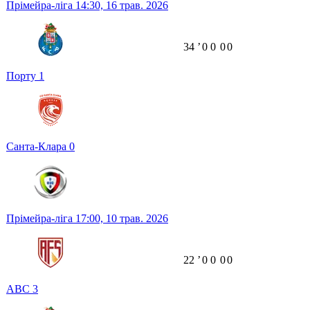
Прімейра-ліга
14:30,
16 трав. 2026
34
ʼ
0
0
0
0
Порту
1
Санта-Клара
0
Прімейра-ліга
17:00,
10 трав. 2026
22
ʼ
0
0
0
0
АВС
3