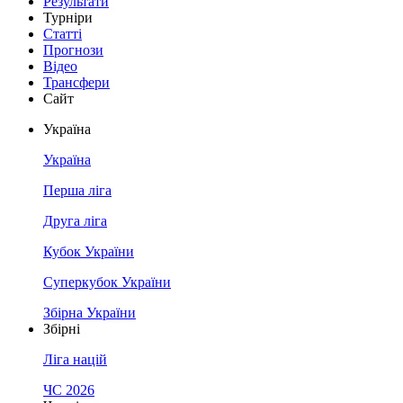
Результати
Турніри
Статті
Прогнози
Відео
Трансфери
Сайт
Україна
Україна
Перша ліга
Друга ліга
Кубок України
Суперкубок України
Збірна України
Збірні
Ліга націй
ЧС 2026