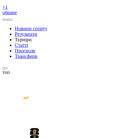
+
1
обране
Новини спорту
Результати
Турніри
Статті
Прогнози
Трансфери
топ