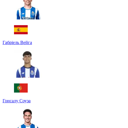
Габріель Вейга
Гонсалу Соуза