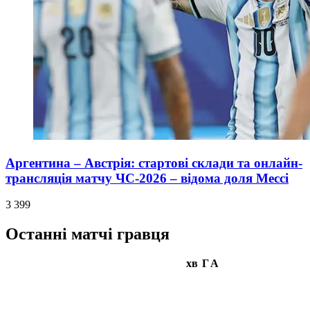
Аргентина – Австрія: стартові склади та онлайн-
трансляція матчу ЧС-2026 – відома доля Мессі
3 399
Останні матчі гравця
хв
Г
А