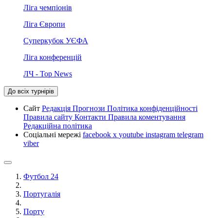
Ліга чемпіонів
Ліга Європи
Суперкубок УЄФА
Ліга конференцій
ЛЧ - Top News
До всіх турнірів
Сайт
Редакція
Прогнози
Політика конфіденційності
Правила сайту
Контакти
Правила коментування
Редакційна політика
Соціальні мережі
facebook
x
youtube
instagram
telegram
viber
Футбол 24
Португалія
Порту