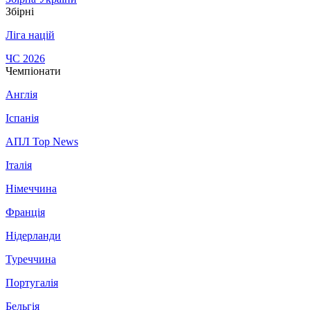
Збірні
Ліга націй
ЧС 2026
Чемпіонати
Англія
Іспанія
АПЛ Top News
Італія
Німеччина
Франція
Нідерланди
Туреччина
Португалія
Бельгія