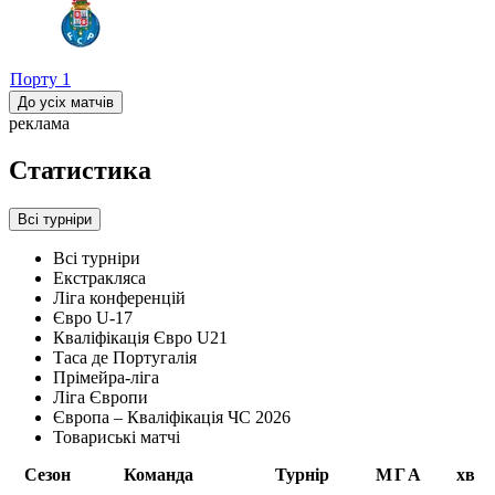
Порту
1
До усіх матчів
реклама
Статистика
Всі турніри
Всі турніри
Екстракляса
Ліга конференцій
Євро U-17
Кваліфікація Євро U21
Таса де Португалія
Прімейра-ліга
Ліга Європи
Європа – Кваліфікація ЧС 2026
Товариські матчі
Сезон
Команда
Турнір
М
Г
А
хв