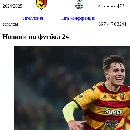
2024/2025
4
-
-
-
-
47
ʼ
Ягеллонія
Ліга конференцій
загалом
66
7
4
7
0
3244ʼ
Новини на футбол 24