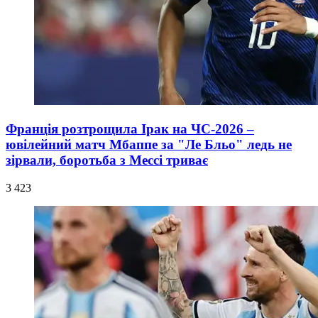
Франція розтрощила Ірак на ЧС-2026 –
ювілейний матч Мбаппе за "Ле Бльо" ледь не
зірвали, боротьба з Мессі триває
3 423