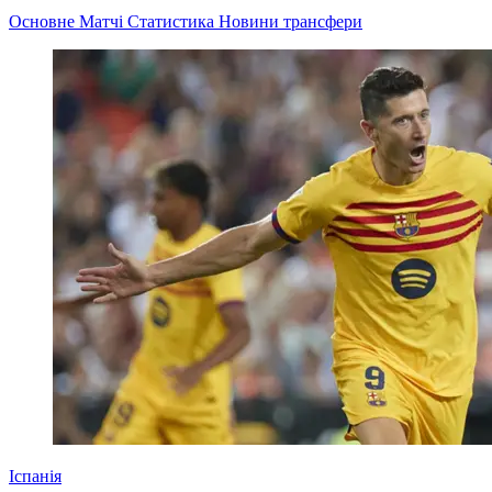
Основне
Матчі
Статистика
Новини
трансфери
Іспанія