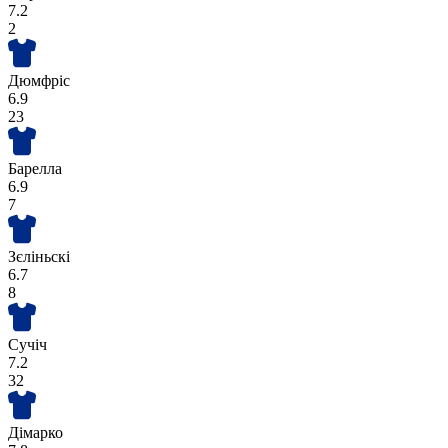
7.2
2
Дюмфріс
6.9
23
Барелла
6.9
7
Зєліньскі
6.7
8
Сучіч
7.2
32
Дімарко