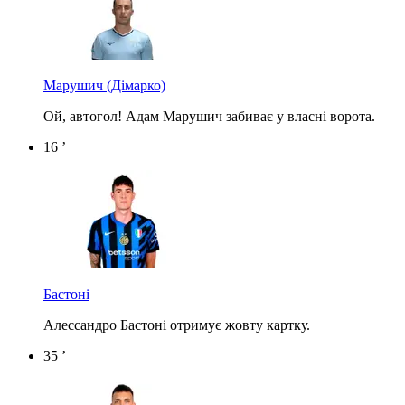
Марушич
(Дімарко)
Ой, автогол! Адам Марушич забиває у власні ворота.
16 ’
Бастоні
Алессандро Бастоні отримує жовту картку.
35 ’