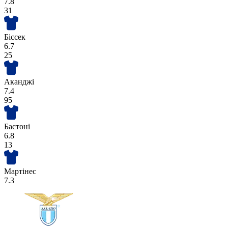
7.8
31
Біссек
6.7
25
Аканджі
7.4
95
Бастоні
6.8
13
Мартінес
7.3