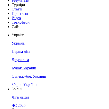
Результати
Турніри
Статті
Прогнози
Відео
Трансфери
Сайт
Україна
Україна
Перша ліга
Друга ліга
Кубок України
Суперкубок України
Збірна України
Збірні
Ліга націй
ЧС 2026