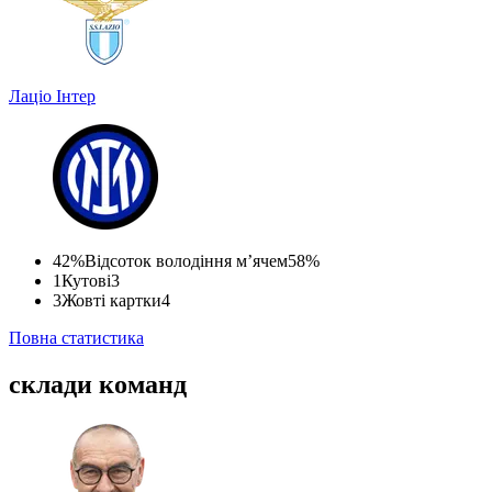
Лаціо
Інтер
42%
Відсоток володіння м’ячем
58%
1
Кутові
3
3
Жовті картки
4
Повна статистика
склади команд