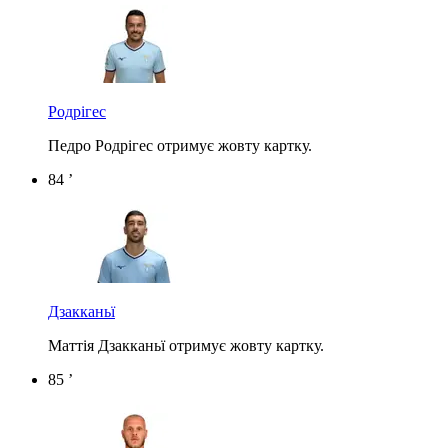
Родрігес
Педро Родрігес отримує жовту картку.
84 ’
Дзакканьї
Маттія Дзакканьї отримує жовту картку.
85 ’