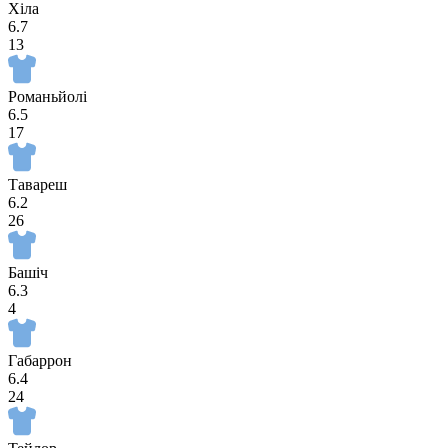
Хіла
6.7
13
Романьйолі
6.5
17
Тавареш
6.2
26
Башіч
6.3
4
Габаррон
6.4
24