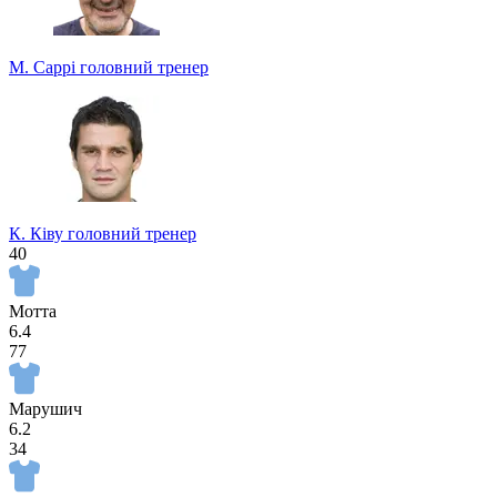
М. Саррі
головний тренер
К. Ківу
головний тренер
40
Мотта
6.4
77
Марушич
6.2
34