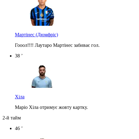
Мартінес
(Дюмфріс)
Гооол!!!! Лаутаро Мартінес забиває гол.
38 ’
Хіла
Маріо Хіла отримує жовту картку.
2-й тайм
46 ’