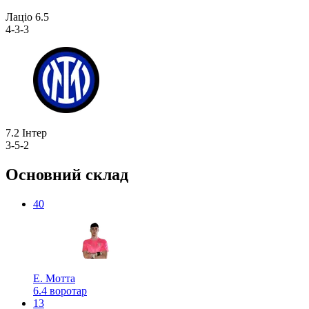
Лаціо
6.5
4-3-3
7.2
Інтер
3-5-2
Основний склад
40
Е. Мотта
6.4
воротар
13