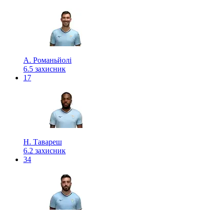
А. Романьйолі
6.5
захисник
17
Н. Тавареш
6.2
захисник
34