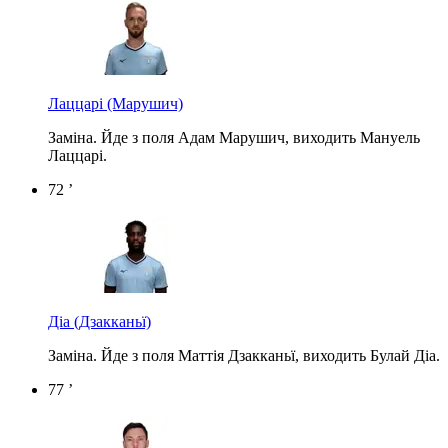
Лаццарі
(Марушич)
Заміна. Йде з поля Адам Марушич, виходить Мануель
Лаццарі.
72 ’
Діа
(Дзакканьї)
Заміна. Йде з поля Маттія Дзакканьї, виходить Булай Діа.
77 ’