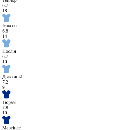
Тейлор
6.7
18
Ісаксен
6.8
14
Нослін
6.7
10
Дзакканьї
7.2
9
Тюрам
7.8
10
Мартінес