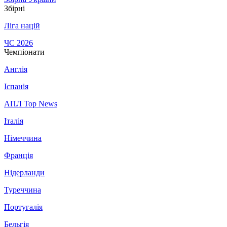
Збірні
Ліга націй
ЧС 2026
Чемпіонати
Англія
Іспанія
АПЛ Top News
Італія
Німеччина
Франція
Нідерланди
Туреччина
Португалія
Бельгія