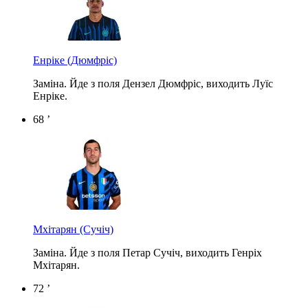
Енріке
(Дюмфріс)
Заміна. Йде з поля Дензел Дюмфріс, виходить Луїс
Енріке.
68 ’
Мхітарян
(Сучіч)
Заміна. Йде з поля Петар Сучіч, виходить Генріх
Мхітарян.
72 ’