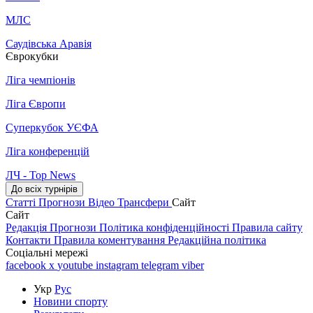
МЛС
Саудівська Аравія
Єврокубки
Ліга чемпіонів
Ліга Європи
Суперкубок УЄФА
Ліга конференцій
ЛЧ - Top News
До всіх турнірів
Статті
Прогнози
Відео
Трансфери
Сайт
Сайт
Редакція
Прогнози
Політика конфіденційності
Правила сайту
Контакти
Правила коментування
Редакційна політика
Соціальні мережі
facebook
x
youtube
instagram
telegram
viber
Укр
Рус
Новини спорту