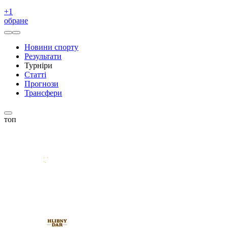
+
1
обране
Новини спорту
Результати
Турніри
Статті
Прогнози
Трансфери
топ