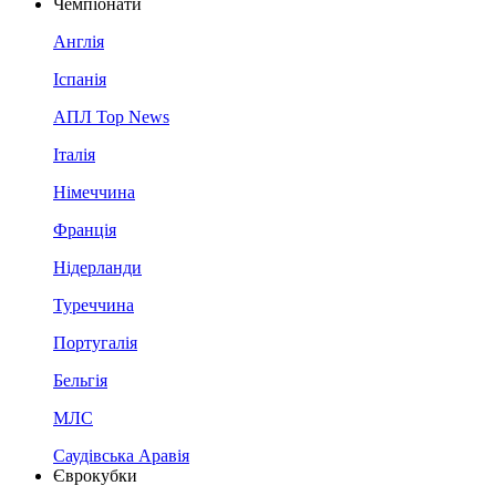
Чемпіонати
Англія
Іспанія
АПЛ Top News
Італія
Німеччина
Франція
Нідерланди
Туреччина
Португалія
Бельгія
МЛС
Саудівська Аравія
Єврокубки