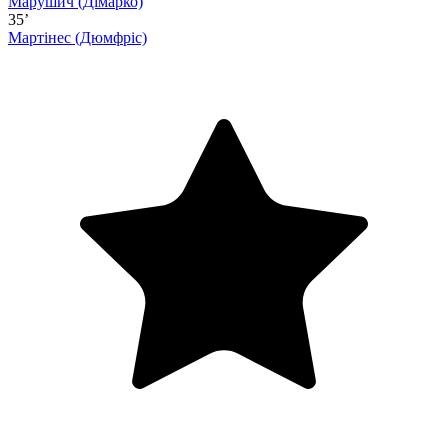
Марушич
(Дімарко)
35’
Мартінес
(Дюмфріс)