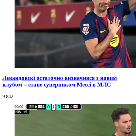
Лєвандовскі остаточно визначився з новим
клубом – стане суперником Мессі в МЛС
9 842