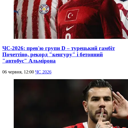
ЧС-2026: прев'ю групи D – турецький гамбіт
Почеттіно, рекорд "кенгуру" і бетонний
"автобус" Альмірона
06 червня, 12:00
ЧС 2026