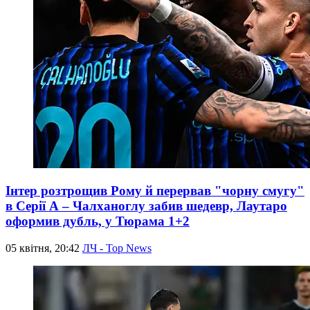
Інтер розтрощив Рому й перервав "чорну смугу"
в Серії А – Чалханоглу забив шедевр, Лаутаро
оформив дубль, у Тюрама 1+2
05 квітня, 20:42
ЛЧ - Top News