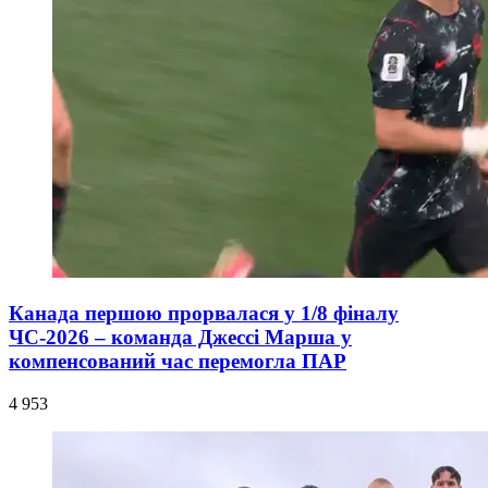
Канада першою прорвалася у 1/8 фіналу
ЧС-2026 – команда Джессі Марша у
компенсований час перемогла ПАР
4 953