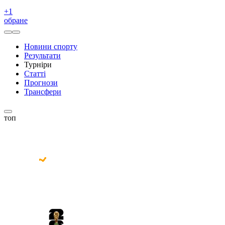
+
1
обране
Новини спорту
Результати
Турніри
Статті
Прогнози
Трансфери
топ