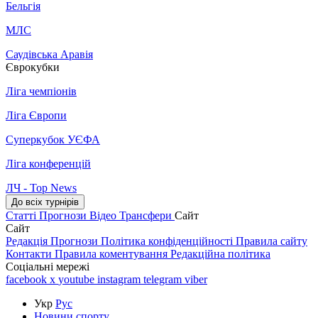
Бельгія
МЛС
Саудівська Аравія
Єврокубки
Ліга чемпіонів
Ліга Європи
Суперкубок УЄФА
Ліга конференцій
ЛЧ - Top News
До всіх турнірів
Статті
Прогнози
Відео
Трансфери
Сайт
Сайт
Редакція
Прогнози
Політика конфіденційності
Правила сайту
Контакти
Правила коментування
Редакційна політика
Соціальні мережі
facebook
x
youtube
instagram
telegram
viber
Укр
Рус
Новини спорту