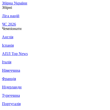
Збірна України
Збірні
Ліга націй
ЧС 2026
Чемпіонати
Англія
Іспанія
АПЛ Top News
Італія
Німеччина
Франція
Нідерланди
Туреччина
Португалія