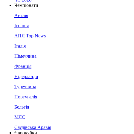
Чемпіонати
Англія
Іспанія
АПЛ Top News
Італія
Німеччина
Франція
Нідерланди
Туреччина
Португалія
Бельгія
МЛС
Саудівська Аравія
Єврокубки