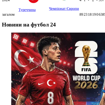
Чемпіонат Європи
Туреччина
загалом
89
23
18
19
0
638
Новини на футбол 24