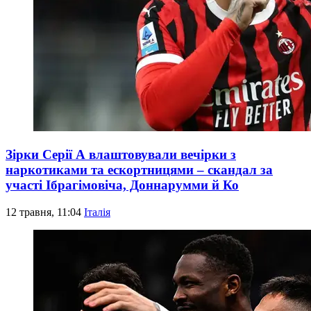
Зірки Серії А влаштовували вечірки з
наркотиками та ескортницями – скандал за
участі Ібрагімовіча, Доннарумми й Ко
12 травня, 11:04
Італія