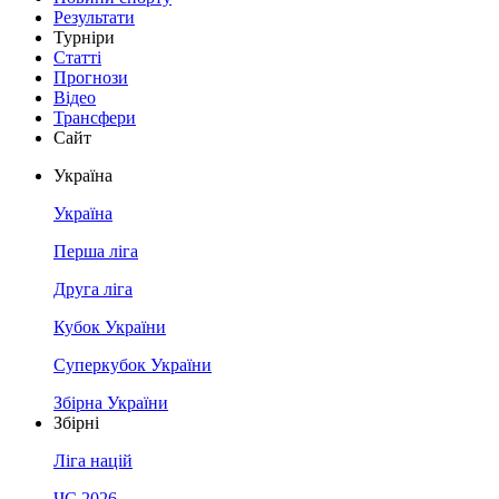
Результати
Турніри
Статті
Прогнози
Відео
Трансфери
Сайт
Україна
Україна
Перша ліга
Друга ліга
Кубок України
Суперкубок України
Збірна України
Збірні
Ліга націй
ЧС 2026