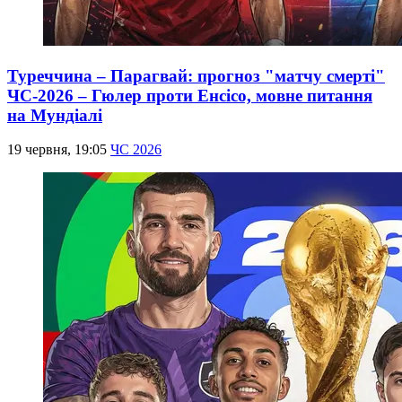
Туреччина – Парагвай: прогноз "матчу смерті"
ЧС-2026 – Гюлер проти Енсісо, мовне питання
на Мундіалі
19 червня, 19:05
ЧС 2026