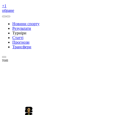
+
1
обране
Новини спорту
Результати
Турніри
Статті
Прогнози
Трансфери
топ