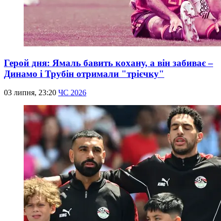
Герой дня: Ямаль бавить кохану, а він забиває –
Динамо і Трубін отримали "трієчку"
03 липня, 23:20
ЧС 2026