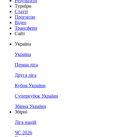
Результати
Турніри
Статті
Прогнози
Відео
Трансфери
Сайт
Україна
Україна
Перша ліга
Друга ліга
Кубок України
Суперкубок України
Збірна України
Збірні
Ліга націй
ЧС 2026