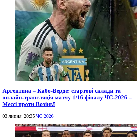
Аргентина – Кабо-Верде: стартові склади та
онлайн-трансляція матчу 1/16 фіналу ЧС-2026 –
Мессі проти Возіньї
03 липня, 20:35
ЧС 2026