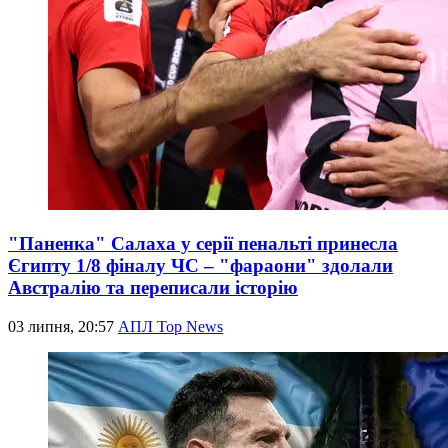
"Паненка" Салаха у серії пенальті принесла
Єгипту 1/8 фіналу ЧС – "фараони" здолали
Австралію та переписали історію
03 липня, 20:57
АПЛ Top News