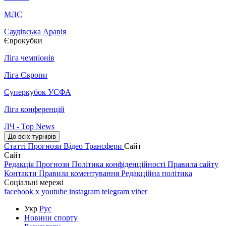
МЛС
Саудівська Аравія
Єврокубки
Ліга чемпіонів
Ліга Європи
Суперкубок УЄФА
Ліга конференцій
ЛЧ - Top News
До всіх турнірів
Статті
Прогнози
Відео
Трансфери
Сайт
Сайт
Редакція
Прогнози
Політика конфіденційності
Правила сайту
Контакти
Правила коментування
Редакційна політика
Соціальні мережі
facebook
x
youtube
instagram
telegram
viber
Укр
Рус
Новини спорту