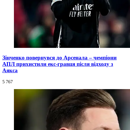
Зінченко повернувся до Арсенала – чемпіони
АПЛ прихистили екс-гравця після відходу з
Аякса
5 767