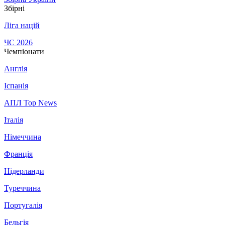
Збірні
Ліга націй
ЧС 2026
Чемпіонати
Англія
Іспанія
АПЛ Top News
Італія
Німеччина
Франція
Нідерланди
Туреччина
Португалія
Бельгія