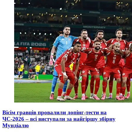
Вісім гравців провалили допінг-тести на
ЧС-2026 – всі виступали за найгіршу збірну
Мундіалю