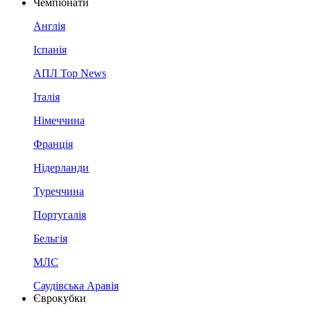
Чемпіонати
Англія
Іспанія
АПЛ Top News
Італія
Німеччина
Франція
Нідерланди
Туреччина
Португалія
Бельгія
МЛС
Саудівська Аравія
Єврокубки