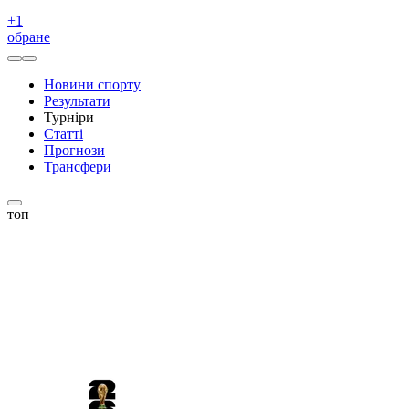
+
1
обране
Новини спорту
Результати
Турніри
Статті
Прогнози
Трансфери
топ