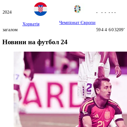
2024
-
-
-
-
-
-
Чемпіонат Європи
Хорватія
загалом
59
4
4
6
0
3209ʼ
Новини на футбол 24