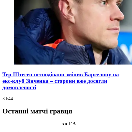
Тер Штеген несподівано змінив Барселону на
екс-клуб Зінченка – сторони вже досягли
домовленості
3 644
Останні матчі гравця
хв
Г
А