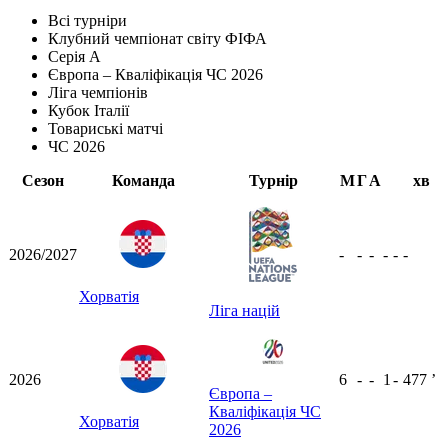
Всі турніри
Клубний чемпіонат світу ФІФА
Серія А
Європа – Кваліфікація ЧС 2026
Ліга чемпіонів
Кубок Італії
Товариські матчі
ЧС 2026
Сезон
Команда
Турнір
М
Г
А
хв
2026/2027
-
-
-
-
-
-
Хорватія
Ліга націй
2026
6
-
-
1
-
477
ʼ
Європа –
Кваліфікація ЧС
Хорватія
2026