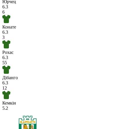
Юрчец
6.3
6
Конате
6.3
3
Рохас
6.3
55
Дібанго
6.3
12
Кемкін
5.2