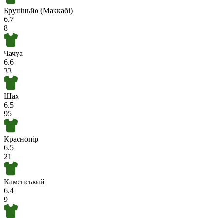
Бруніньйо (Маккабі)
6.7
8
Чачуа
6.6
33
Шах
6.5
95
Краснопір
6.5
21
Каменський
6.4
9