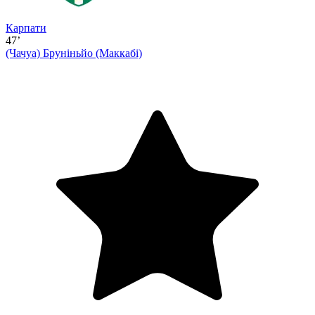
Карпати
47’
(Чачуа)
Бруніньйо (Маккабі)