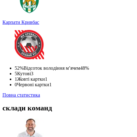
Карпати
Кривбас
52%
Відсоток володіння м’ячем
48%
5
Кутові
3
1
Жовті картки
1
0
Червоні картки
1
Повна статистика
склади команд