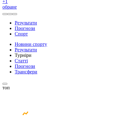
+
1
обране
Результати
Прогнози
Спорт
Новини спорту
Результати
Турніри
Статті
Прогнози
Трансфери
топ