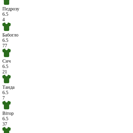
Педрозу
6.5
4
Бабогло
6.5
77
Сич
6.5
21
Танда
6.5
7
Вітор
6.5
37