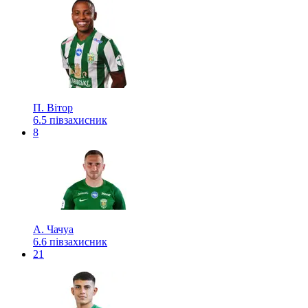
П. Вітор
6.5
півзахисник
8
А. Чачуа
6.6
півзахисник
21