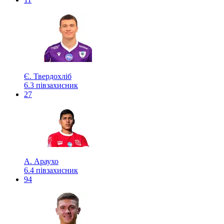
Є. Твердохліб
6.3
півзахисник
27
А. Араухо
6.4
півзахисник
94