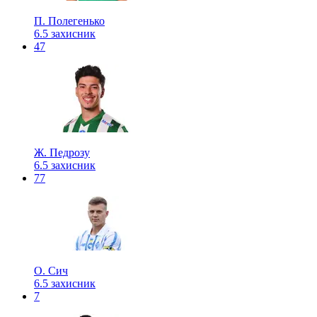
П. Полегенько
6.5
захисник
47
Ж. Педрозу
6.5
захисник
77
О. Сич
6.5
захисник
7