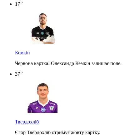
17 ’
Кемкін
Червона картка! Олександр Кемкін залишає поле.
37 ’
Твердохліб
Єгор Твердохліб отримує жовту картку.