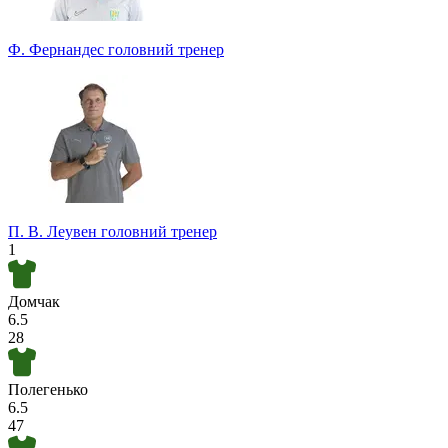
Ф. Фернандес
головний тренер
П. В. Леувен
головний тренер
1
Домчак
6.5
28
Полегенько
6.5
47