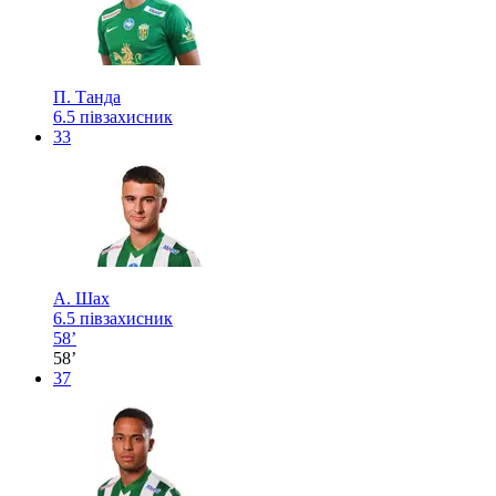
П. Танда
6.5
півзахисник
33
А. Шах
6.5
півзахисник
58’
58’
37