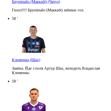
Бруніньйо (Маккабі)
(Чачуа)
Гооол!!!! Бруніньйо (Маккабі) забиває гол.
58 ’
Клименко
(Шах)
Заміна. Йде з поля Артур Шах, виходить Владислав
Клименко.
58 ’