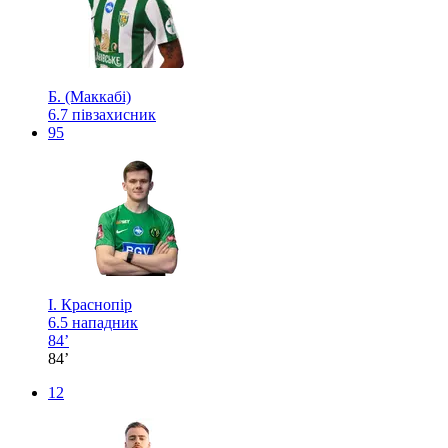
Б. (Маккабі)
6.7
півзахисник
95
І. Краснопір
6.5
нападник
84’
84’
12