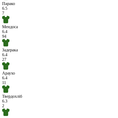
Парако
6.5
7
Мендоса
6.4
94
Задерака
6.4
27
Араухо
6.4
11
Твердохліб
6.3
2