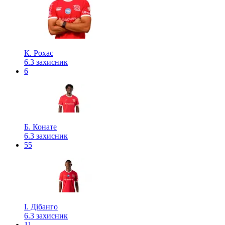
К. Рохас
6.3
захисник
6
Б. Конате
6.3
захисник
55
І. Дібанго
6.3
захисник
11