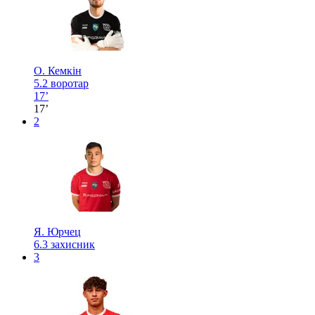
О. Кемкін
5.2
воротар
17’
17’
2
Я. Юрчец
6.3
захисник
3