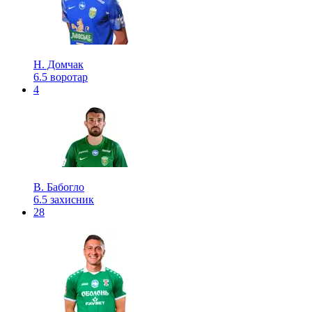
Н. Домчак
6.5
воротар
4
В. Бабогло
6.5
захисник
28