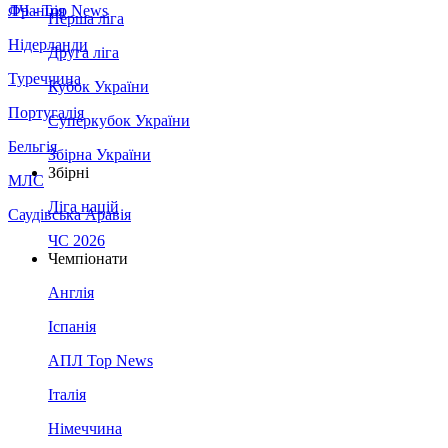
Франція
ЛЧ - Top News
Перша ліга
Нідерланди
Друга ліга
Туреччина
Кубок України
Португалія
Суперкубок України
Бельгія
Збірна України
Збірні
МЛС
Ліга націй
Саудівська Аравія
ЧС 2026
Чемпіонати
Англія
Іспанія
АПЛ Top News
Італія
Німеччина