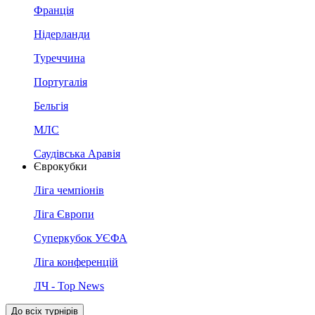
Франція
Нідерланди
Туреччина
Португалія
Бельгія
МЛС
Саудівська Аравія
Єврокубки
Ліга чемпіонів
Ліга Європи
Суперкубок УЄФА
Ліга конференцій
ЛЧ - Top News
До всіх турнірів