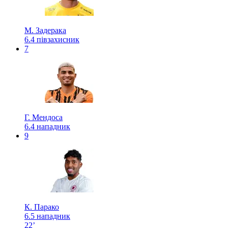
М. Задерака
6.4
півзахисник
7
Г. Мендоса
6.4
нападник
9
К. Парако
6.5
нападник
22’