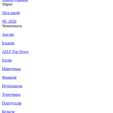
Збірні
Ліга націй
ЧС 2026
Чемпіонати
Англія
Іспанія
АПЛ Top News
Італія
Німеччина
Франція
Нідерланди
Туреччина
Португалія
Бельгія