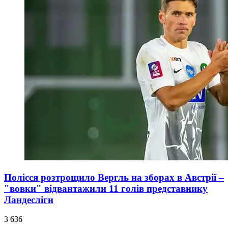
Полісся розтрощило Вергль на зборах в Австрії –
"вовки" відвантажили 11 голів представнику
Ландесліги
3 636