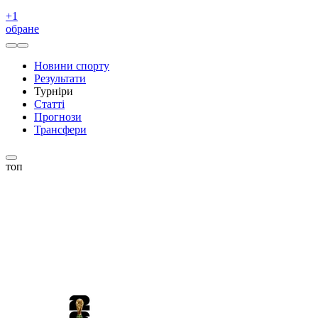
+
1
обране
Новини спорту
Результати
Турніри
Статті
Прогнози
Трансфери
топ