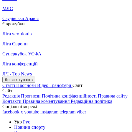
МЛС
Саудівська Аравія
Єврокубки
Ліга чемпіонів
Ліга Європи
Суперкубок УЄФА
Ліга конференцій
ЛЧ - Top News
До всіх турнірів
Статті
Прогнози
Відео
Трансфери
Сайт
Сайт
Редакція
Прогнози
Політика конфіденційності
Правила сайту
Контакти
Правила коментування
Редакційна політика
Соціальні мережі
facebook
x
youtube
instagram
telegram
viber
Укр
Рус
Новини спорту