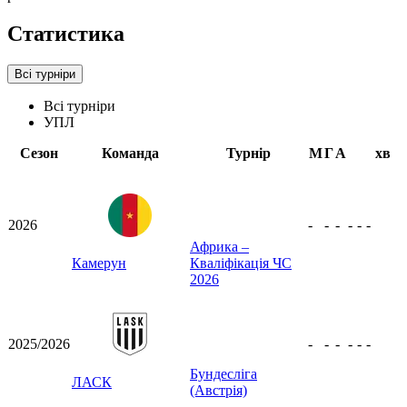
Статистика
Всі турніри
Всі турніри
УПЛ
Сезон
Команда
Турнір
М
Г
А
хв
2026
-
-
-
-
-
-
Африка –
Камерун
Кваліфікація ЧС
2026
2025/2026
-
-
-
-
-
-
Бундесліга
ЛАСК
(Австрія)