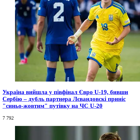
Україна вийшла у півфінал Євро U-19, бивши
Сербію – дубль партнера Лєвандовскі приніс
"синьо-жовтим" путівку на ЧС U-20
7 792