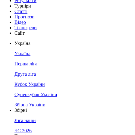
Результати
Турніри
Статті
Прогнози
Відео
Трансфери
Сайт
Україна
Україна
Перша ліга
Друга ліга
Кубок України
Суперкубок України
Збірна України
Збірні
Ліга націй
ЧС 2026