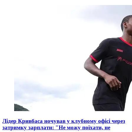
Лідер Кривбаса ночував у клубному офісі через
затримку зарплати: "Не можу поїхати, не