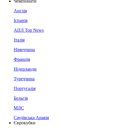
Чемпіонати
Англія
Іспанія
АПЛ Top News
Італія
Німеччина
Франція
Нідерланди
Туреччина
Португалія
Бельгія
МЛС
Саудівська Аравія
Єврокубки