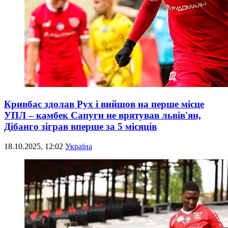
Кривбас здолав Рух і вийшов на перше місце
УПЛ – камбек Сапуги не врятував львів'ян,
Дібанго зіграв вперше за 5 місяців
18.10.2025, 12:02
Україна