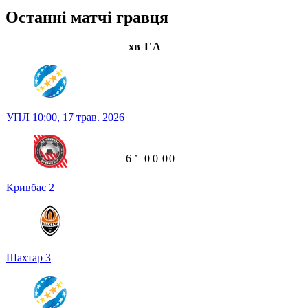
Останні матчі гравця
хв
Г
А
УПЛ
10:00,
17 трав. 2026
6
ʼ
0
0
0
0
Кривбас
2
Шахтар
3