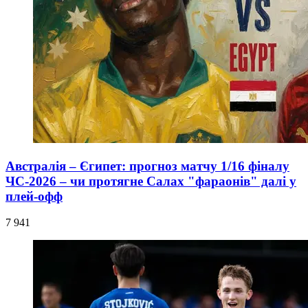
Австралія – Єгипет: прогноз матчу 1/16 фіналу
ЧС-2026 – чи протягне Салах "фараонів" далі у
плей-офф
7 941