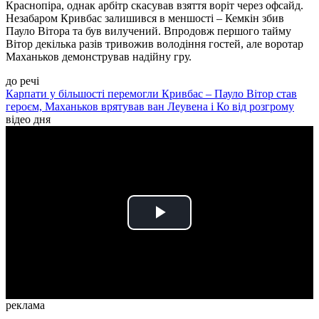
Краснопіра, однак арбітр скасував взяття воріт через офсайд.
Незабаром Кривбас залишився в меншості – Кемкін збив
Пауло Вітора та був вилучений. Впродовж першого тайму
Вітор декілька разів тривожив володіння гостей, але воротар
Маханьков демонстрував надійну гру.
до речі
Карпати у більшості перемогли Кривбас – Пауло Вітор став
героєм, Маханьков врятував ван Леувена і Ко від розгрому
відео дня
Play
Video
реклама