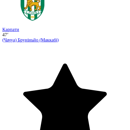
Карпати
47’
(Чачуа)
Бруніньйо (Маккабі)