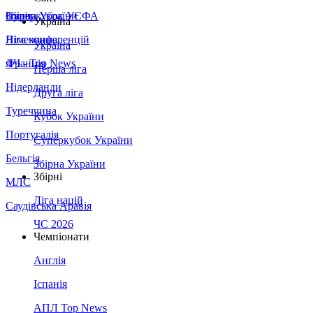
Збірна України
Італія
Суперкубок УЄФА
Україна
Німеччина
Ліга конференцій
Україна
Франція
ЛЧ - Top News
Перша ліга
Нідерланди
Друга ліга
Туреччина
Кубок України
Португалія
Суперкубок України
Бельгія
Збірна України
Збірні
МЛС
Ліга націй
Саудівська Аравія
ЧС 2026
Чемпіонати
Англія
Іспанія
АПЛ Top News