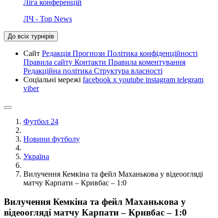
Ліга конференцій
ЛЧ - Top News
До всіх турнірів
Сайт
Редакція
Прогнози
Політика конфіденційності
Правила сайту
Контакти
Правила коментування
Редакційна політика
Структура власності
Соціальні мережі
facebook
x
youtube
instagram
telegram
viber
Футбол 24
Новини футболу
Україна
Вилучення Кемкіна та фейл Маханькова у відеоогляді
матчу Карпати – Кривбас – 1:0
Вилучення Кемкіна та фейл Маханькова у
відеоогляді матчу Карпати – Кривбас – 1:0