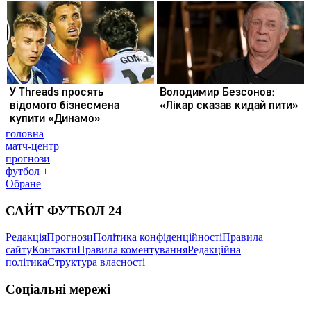
головна
матч-центр
прогнози
футбол +
Обране
САЙТ ФУТБОЛ 24
Редакція
Прогнози
Політика конфіденційності
Правила
сайту
Контакти
Правила коментування
Редакційна
політика
Структура власності
Соціальні мережі