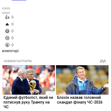
️👍
0
️🔥
0
️😄
0
️😢
0
️🤬
0
коментарі