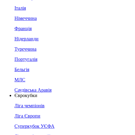
Італія
Німеччина
Франція
Нідерланди
Туреччина
Португалія
Бельгія
МЛС
Саудівська Аравія
Єврокубки
Ліга чемпіонів
Ліга Європи
Суперкубок УЄФА