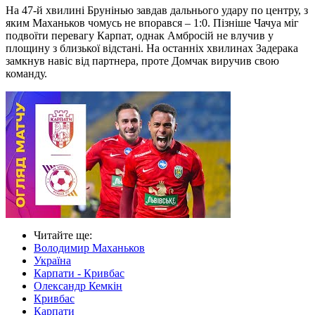
На 47-й хвилині Брунінью завдав дальнього удару по центру, з
яким Маханьков чомусь не впорався – 1:0. Пізніше Чачуа міг
подвоїти перевагу Карпат, однак Амбросій не влучив у
площину з близької відстані. На останніх хвилинах Задерака
замкнув навіс від партнера, проте Домчак виручив свою
команду.
Читайте ще
:
Володимир Маханьков
Україна
Карпати - Кривбас
Олександр Кемкін
Кривбас
Карпати