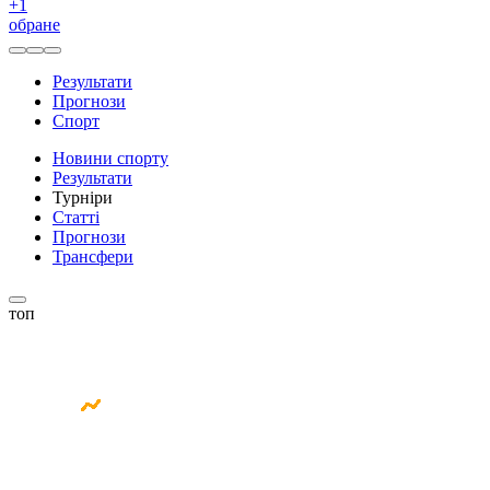
+
1
обране
Результати
Прогнози
Спорт
Новини спорту
Результати
Турніри
Статті
Прогнози
Трансфери
топ