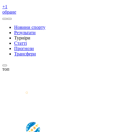
+
1
обране
Новини спорту
Результати
Турніри
Статті
Прогнози
Трансфери
топ