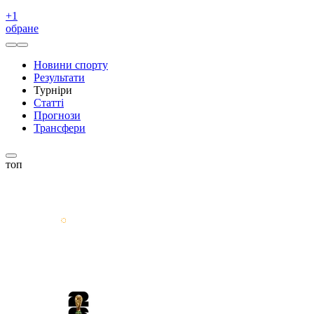
+
1
обране
Новини спорту
Результати
Турніри
Статті
Прогнози
Трансфери
топ