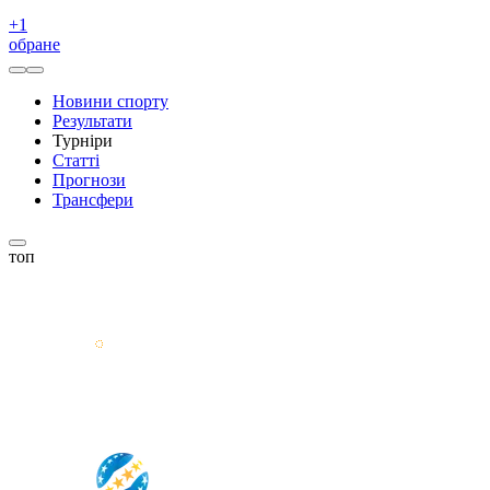
+
1
обране
Новини спорту
Результати
Турніри
Статті
Прогнози
Трансфери
топ