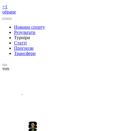
+
1
обране
Новини спорту
Результати
Турніри
Статті
Прогнози
Трансфери
топ