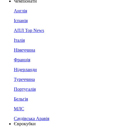
Чемпіонати
Англія
Іспанія
АПЛ Top News
Італія
Німеччина
Франція
Нідерланди
Туреччина
Португалія
Бельгія
МЛС
Саудівська Аравія
Єврокубки