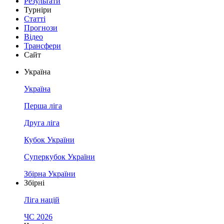
Результати
Турніри
Статті
Прогнози
Відео
Трансфери
Сайт
Україна
Україна
Перша ліга
Друга ліга
Кубок України
Суперкубок України
Збірна України
Збірні
Ліга націй
ЧС 2026