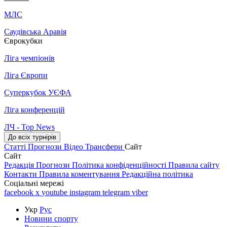
МЛС
Саудівська Аравія
Єврокубки
Ліга чемпіонів
Ліга Європи
Суперкубок УЄФА
Ліга конференцій
ЛЧ - Top News
До всіх турнірів
Статті
Прогнози
Відео
Трансфери
Сайт
Сайт
Редакція
Прогнози
Політика конфіденційності
Правила сайту
Контакти
Правила коментування
Редакційна політика
Соціальні мережі
facebook
x
youtube
instagram
telegram
viber
Укр
Рус
Новини спорту