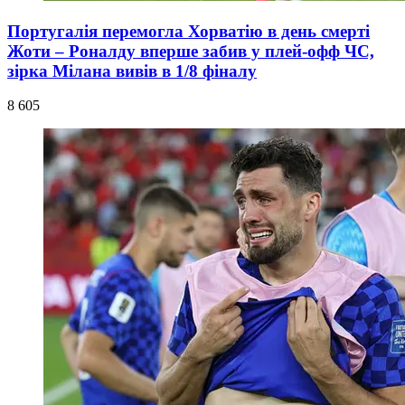
Португалія перемогла Хорватію в день смерті
Жоти – Роналду вперше забив у плей-офф ЧС,
зірка Мілана вивів в 1/8 фіналу
8 605