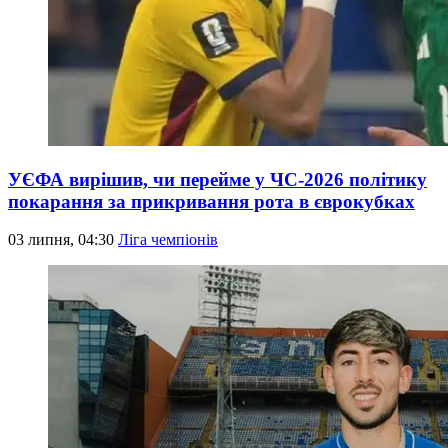
УЄФА вирішив, чи перейме у ЧС-2026 політику
покарання за прикривання рота в єврокубках
03 липня, 04:30
Ліга чемпіонів