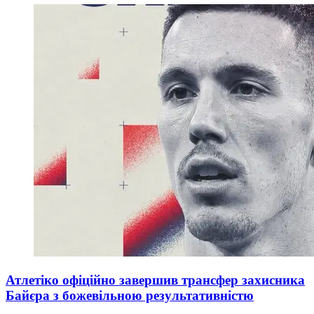
Атлетіко офіційно завершив трансфер захисника
Байєра з божевільною результативністю