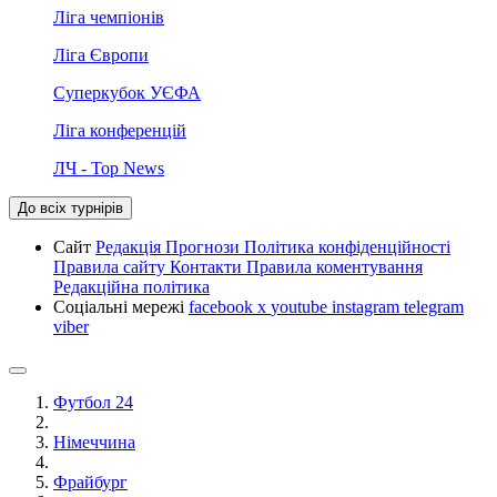
Ліга чемпіонів
Ліга Європи
Суперкубок УЄФА
Ліга конференцій
ЛЧ - Top News
До всіх турнірів
Сайт
Редакція
Прогнози
Політика конфіденційності
Правила сайту
Контакти
Правила коментування
Редакційна політика
Соціальні мережі
facebook
x
youtube
instagram
telegram
viber
Футбол 24
Німеччина
Фрайбург