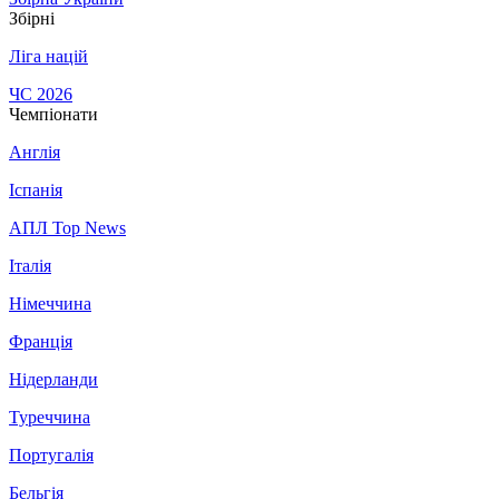
Збірні
Ліга націй
ЧС 2026
Чемпіонати
Англія
Іспанія
АПЛ Top News
Італія
Німеччина
Франція
Нідерланди
Туреччина
Португалія
Бельгія