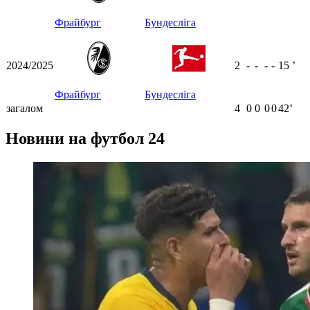
Фрайбург
Бундесліга
2024/2025
2
-
-
-
-
15
ʼ
Фрайбург
Бундесліга
загалом
4
0
0
0
0
42ʼ
Новини на футбол 24