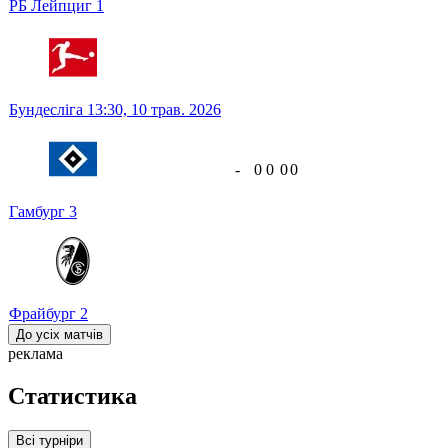
РБ Лейпциг
1
Бундесліга
13:30,
10 трав. 2026
-
0
0
0
0
Гамбург
3
Фрайбург
2
До усіх матчів
реклама
Статистика
Всі турніри