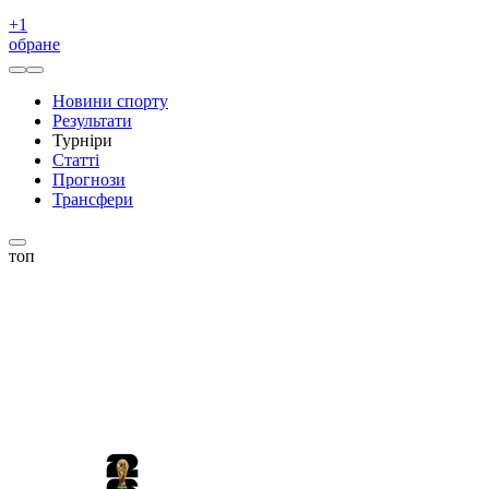
+
1
обране
Новини спорту
Результати
Турніри
Статті
Прогнози
Трансфери
топ