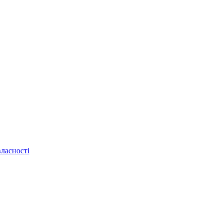
ласності