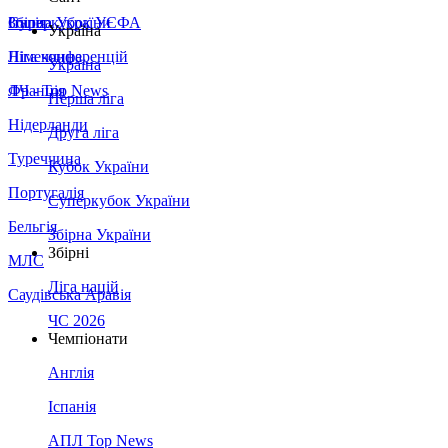
Збірна України
Італія
Суперкубок УЄФА
Україна
Німеччина
Ліга конференцій
Україна
Франція
ЛЧ - Top News
Перша ліга
Нідерланди
Друга ліга
Туреччина
Кубок України
Португалія
Суперкубок України
Бельгія
Збірна України
Збірні
МЛС
Ліга націй
Саудівська Аравія
ЧС 2026
Чемпіонати
Англія
Іспанія
АПЛ Top News