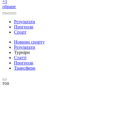
+
1
обране
Результати
Прогнози
Спорт
Новини спорту
Результати
Турніри
Статті
Прогнози
Трансфери
топ