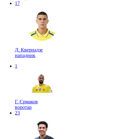
17
Д. Квернадзе
нападник
1
Г. Єрмаков
воротар
23