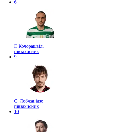
6
Г. Кочорашвілі
півзахисник
9
С. Лобжанідзе
півзахисник
10