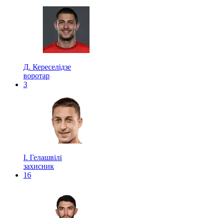
Д. Кереселідзе
воротар
3
І. Гелашвілі
захисник
16