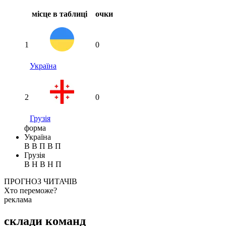
місце в таблиці
очки
1
0
Україна
2
0
Грузія
форма
Україна
В
В
П
В
П
Грузія
В
Н
В
Н
П
ПРОГНОЗ ЧИТАЧІВ
Хто переможе?
реклама
Спрогнозуєте точний рахунок?
склади команд