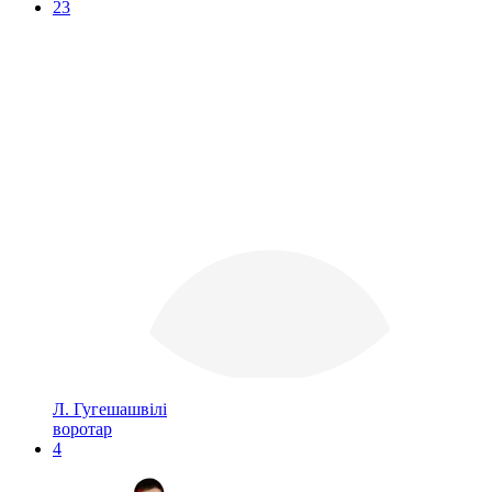
23
Л. Гугешашвілі
воротар
4