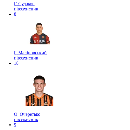
Г. Судаков
півзахисник
8
Р. Маліновський
півзахисник
18
О. Очеретько
півзахисник
9