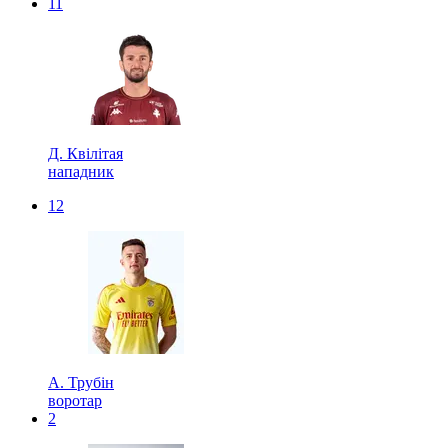
11
Д. Квілітая
нападник
12
А. Трубін
воротар
2