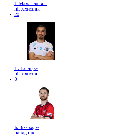
Г. Мамагеішвілі
півзахисник
20
Н. Гагнідзе
півзахисник
8
Б. Зівзівадзе
нападник