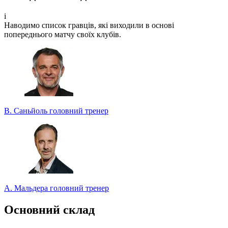
Беріть участь у турнірі прогнозистів та здобувайте класні
призи!
i
Наводимо список гравців, які виходили в основі
Турнір прогнозистів
попереднього матчу своїх клубів.
В. Саньйоль
головний тренер
А. Мальдера
головний тренер
Основний склад