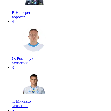
Р. Нещерет
воротар
4
О. Романчук
захисник
3
Т. Михавко
захисник
5