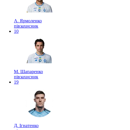
А. Ярмоленко
півзахисник
10
М. Шапаренко
півзахисник
19
Д. Ігнатенко