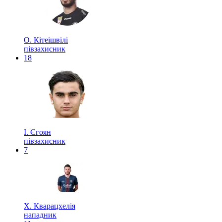
О. Кітеішвілі
півзахисник
18
І. Єгоян
півзахисник
7
Х. Кварацхелія
нападник