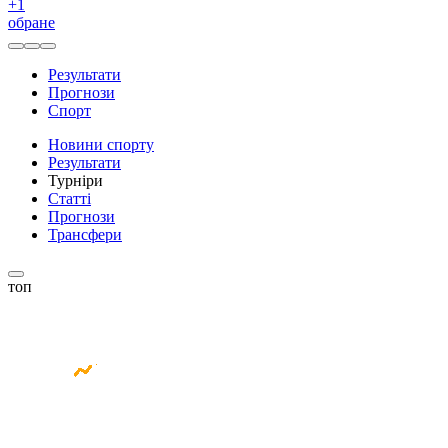
+
1
обране
Результати
Прогнози
Спорт
Новини спорту
Результати
Турніри
Статті
Прогнози
Трансфери
топ