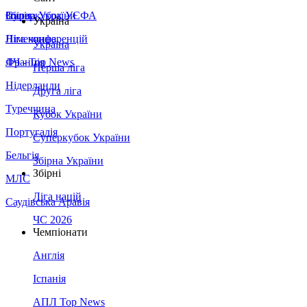
Збірна України
Італія
Суперкубок УЄФА
Україна
Німеччина
Ліга конференцій
Україна
Франція
ЛЧ - Top News
Перша ліга
Нідерланди
Друга ліга
Туреччина
Кубок України
Португалія
Суперкубок України
Бельгія
Збірна України
Збірні
МЛС
Ліга націй
Саудівська Аравія
ЧС 2026
Чемпіонати
Англія
Іспанія
АПЛ Top News