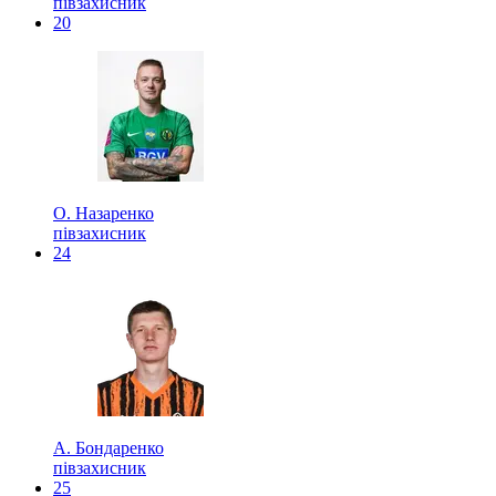
півзахисник
20
О. Назаренко
півзахисник
24
А. Бондаренко
півзахисник
25