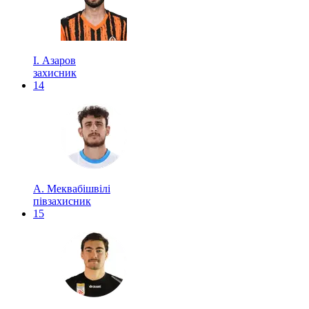
І. Азаров
захисник
14
А. Меквабішвілі
півзахисник
15