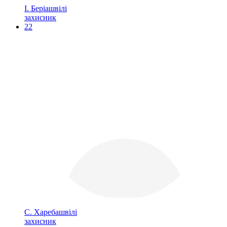
І. Беріашвілі
захисник
22
С. Харебашвілі
захисник