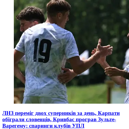
ЛНЗ переміг двох суперників за день, Карпати
обіграли словенців, Кривбас програв Зульте-
Варегему: спаринги клубів УПЛ