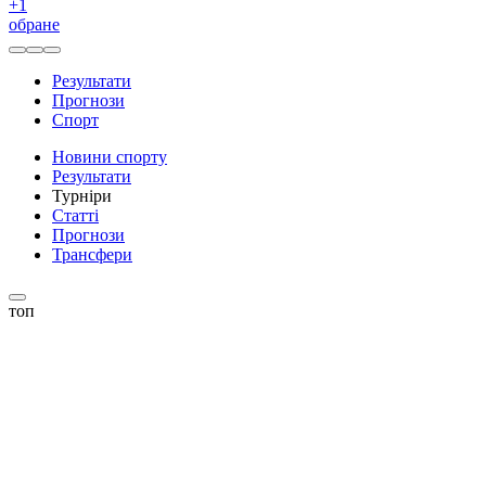
+
1
обране
Результати
Прогнози
Спорт
Новини спорту
Результати
Турніри
Статті
Прогнози
Трансфери
топ