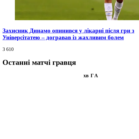
Захисник Динамо опинився у лікарні після гри з
Універсітатею – догравав із жахливим болем
3 610
Останні матчі гравця
хв
Г
А