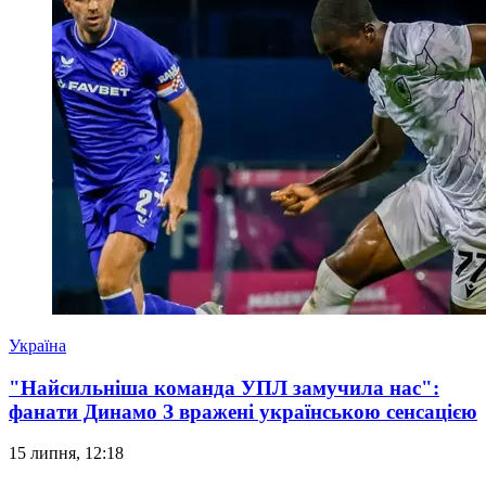
Україна
"Найсильніша команда УПЛ замучила нас":
фанати Динамо З вражені українською сенсацією
15 липня, 12:18