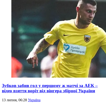
Зубков забив гол у першому ж матчі за АЕК –
відео взяття воріт від вінгера збірної України
13 липня, 06:28
Україна