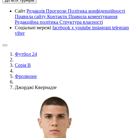
До всіх турнірів
Сайт
Редакція
Прогнози
Політика конфіденційності
Правила сайту
Контакти
Правила коментування
Редакційна політика
Структура власності
Соціальні мережі
facebook
x
youtube
instagram
telegram
viber
Футбол 24
Серія B
Фрозіноне
Джорджі Квернадзе