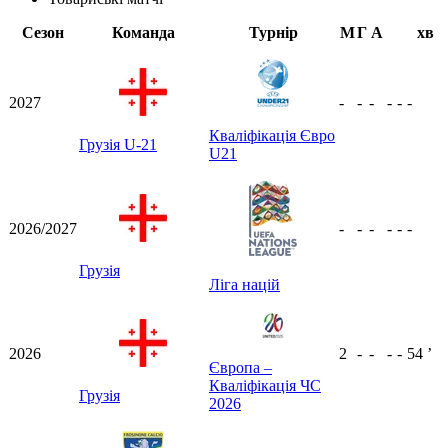
Сезон
Команда
Турнір
М
Г
А
хв
2027
-
-
-
-
-
-
Кваліфікація Євро
Грузія U-21
U21
2026/2027
-
-
-
-
-
-
Грузія
Ліга націй
2026
2
-
-
-
-
54
ʼ
Європа –
Кваліфікація ЧС
Грузія
2026