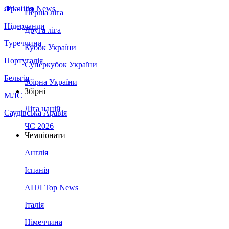
Франція
ЛЧ - Top News
Перша ліга
Нідерланди
Друга ліга
Туреччина
Кубок України
Португалія
Суперкубок України
Бельгія
Збірна України
Збірні
МЛС
Ліга націй
Саудівська Аравія
ЧС 2026
Чемпіонати
Англія
Іспанія
АПЛ Top News
Італія
Німеччина