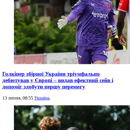
Голкіпер збірної України тріумфально
дебютував у Європі – видав ефектний сейв і
допоміг здобути першу перемогу
13 липня, 08:55
Україна