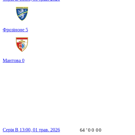
Фрозіноне
5
Мантова
0
Серія B
13:00,
01 трав. 2026
64
ʼ
0
0
0
0