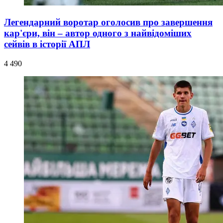
Легендарний воротар оголосив про завершення
кар'єри, він – автор одного з найвідоміших
сейвів в історії АПЛ
4 490