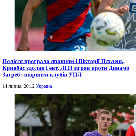
Полісся програло японцям і Вікторії Пльзень,
Кривбас здолав Гент, ЛНЗ зіграв проти Динамо
Загреб: спаринги клубів УПЛ
14 липня, 20:12
Україна