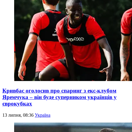
Кривбас оголосив про спаринг з екс-клубом
Яремчука – він буде суперником українців у
єврокубках
13 липня, 08:36
Україна