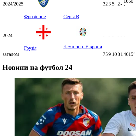
1650
2024/2025
32
3
5
2
-
ʼ
Фрозіноне
Серія B
2024
-
-
-
-
-
-
Чемпіонат Європи
Грузія
загалом
75
9
10
8
1
4615ʼ
Новини на футбол 24