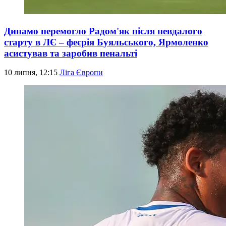
Динамо перемогло Радом'як після невдалого
старту в ЛЄ – феєрія Буяльського, Ярмоленко
асистував та заробив пенальті
10 липня, 12:15
Ліга Європи