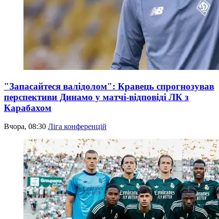
"Запасайтеся валідолом": Кравець спрогнозував
перспективи Динамо у матчі-відповіді ЛК з
Карабахом
Вчора, 08:30
Ліга конференцій