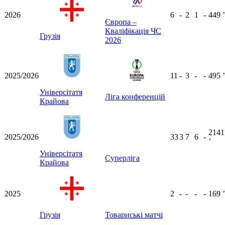
2026
6
-
2
1
-
449
ʼ
Європа –
Кваліфікація ЧС
Грузія
2026
2025/2026
11
-
3
-
-
495
ʼ
Універсітатя
Ліга конференцій
Крайова
2141
2025/2026
33
3
7
6
-
ʼ
Універсітатя
Суперліга
Крайова
2025
2
-
-
-
-
169
ʼ
Грузія
Товариські матчі