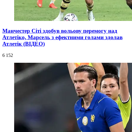
Манчестер Сіті здобув вольову перемогу над
Атлетіко, Марсель з ефектними голами здолав
Атлетік (ВІДЕО)
6 152