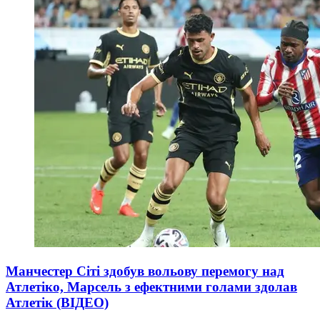
Манчестер Сіті здобув вольову перемогу над
Атлетіко, Марсель з ефектними голами здолав
Атлетік (ВІДЕО)