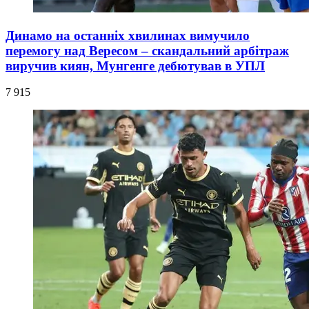
Динамо на останніх хвилинах вимучило
перемогу над Вересом – скандальний арбітраж
виручив киян, Мунгенге дебютував в УПЛ
7 915