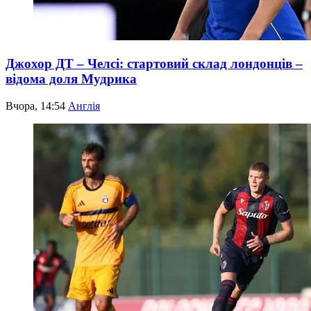
Джохор ДТ – Челсі: стартовий склад лондонців –
відома доля Мудрика
Вчора, 14:54
Англія