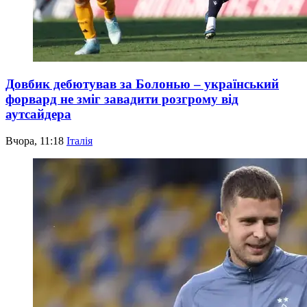
Довбик дебютував за Болонью – український
форвард не зміг завадити розгрому від
аутсайдера
Вчора, 11:18
Італія