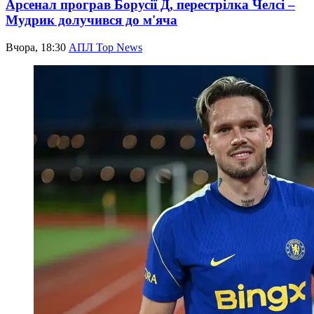
Арсенал програв Борусії Д, перестрілка Челсі –
Мудрик долучився до м'яча
Вчора, 18:30
АПЛ Top News