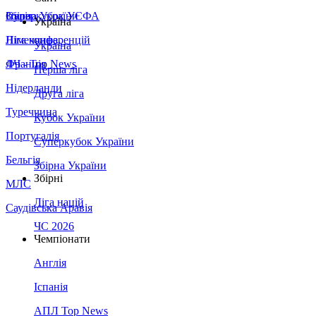
Збірна України
Італія
Суперкубок УЄФА
Україна
Німеччина
Ліга конференцій
Україна
Франція
ЛЧ - Top News
Перша ліга
Нідерланди
Друга ліга
Туреччина
Кубок України
Португалія
Суперкубок України
Бельгія
Збірна України
Збірні
МЛС
Ліга націй
Саудівська Аравія
ЧС 2026
Чемпіонати
Англія
Іспанія
АПЛ Top News