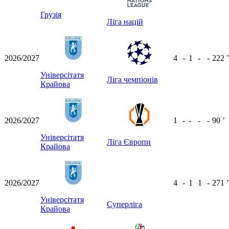
Грузія
Ліга націй
2026/2027
4
-
1
-
-
222
ʼ
Універсітатя
Ліга чемпіонів
Крайова
2026/2027
1
-
-
-
-
90
ʼ
Універсітатя
Ліга Європи
Крайова
2026/2027
4
-
1
1
-
271
ʼ
Універсітатя
Суперліга
Крайова