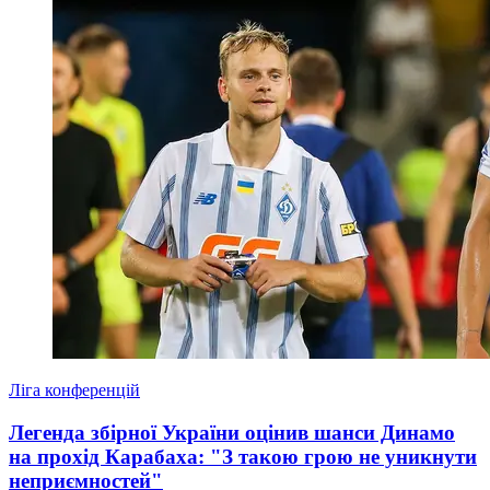
Ліга конференцій
Легенда збірної України оцінив шанси Динамо
на прохід Карабаха: "З такою грою не уникнути
неприємностей"