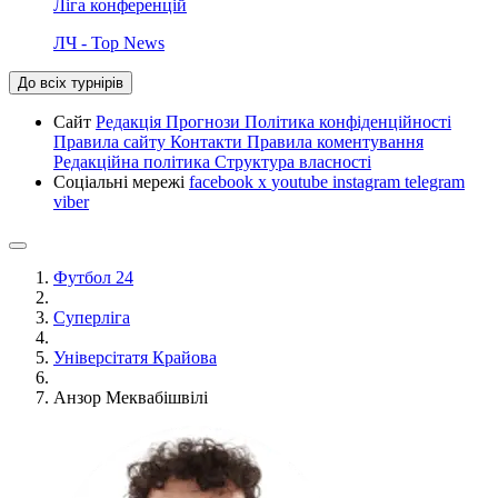
Ліга конференцій
ЛЧ - Top News
До всіх турнірів
Сайт
Редакція
Прогнози
Політика конфіденційності
Правила сайту
Контакти
Правила коментування
Редакційна політика
Структура власності
Соціальні мережі
facebook
x
youtube
instagram
telegram
viber
Футбол 24
Суперліга
Універсітатя Крайова
Анзор Меквабішвілі