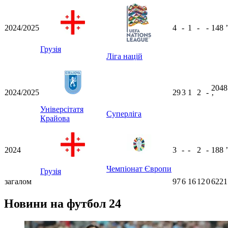
2024/2025
4
-
1
-
-
148
ʼ
Грузія
Ліга націй
2048
2024/2025
29
3
1
2
-
ʼ
Універсітатя
Суперліга
Крайова
2024
3
-
-
2
-
188
ʼ
Чемпіонат Європи
Грузія
загалом
97
6
16
12
0
6221
Новини на футбол 24