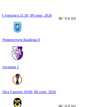
Суперліга
21:30,
09 серп. 2026
90
ʼ
0
0
0
0
Універсітатя Крайова
0
Арджеш
1
Ліга Європи
18:00,
06 серп. 2026
90
ʼ
0
0
0
0