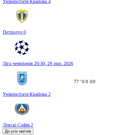
Універсітатя Крайова
4
Петролул
0
Ліга чемпіонів
20:30,
29 лип. 2026
77
ʼ
0
0
0
0
Універсітатя Крайова
2
Левскі Софія
2
До усіх матчів