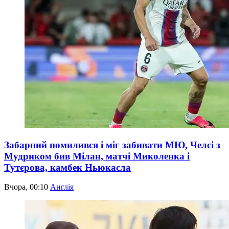
Забарний помилився і міг забивати МЮ, Челсі з
Мудриком бив Мілан, матчі Миколенка і
Тутєрова, камбек Ньюкасла
Вчора, 00:10
Англія