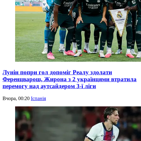
Лунін попри гол допоміг Реалу здолати
Ференцварош, Жирона з 2 українцями втратила
перемогу над аутсайдером 3-ї ліги
Вчора, 00:20
Іспанія