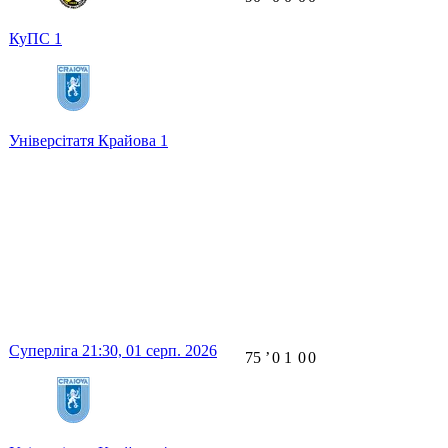
КуПС
1
Універсітатя Крайова
1
Суперліга
21:30,
01 серп. 2026
75
ʼ
0
1
0
0