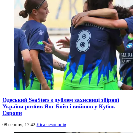
Одеський SeaSters з дублем захисниці збірної
України розбив Янг Бойз і вийшов у Кубок
Європи
08 серпня, 17:42
Ліга чемпіонів