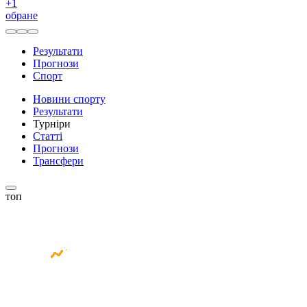
+
1
обране
Результати
Прогнози
Спорт
Новини спорту
Результати
Турніри
Статті
Прогнози
Трансфери
топ