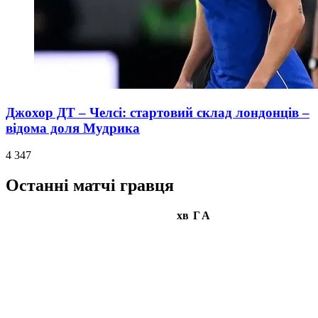
Джохор ДТ – Челсі: стартовий склад лондонців –
відома доля Мудрика
4 347
Останні матчі гравця
хв
Г
А