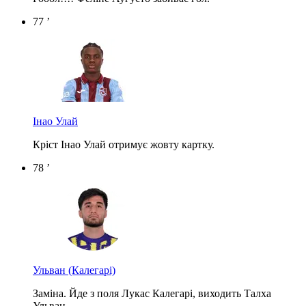
77 ’
Інао Улай
Кріст Інао Улай отримує жовту картку.
78 ’
Ульван
(Калегарі)
Заміна. Йде з поля Лукас Калегарі, виходить Талха
Ульван.