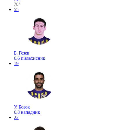
78’
55
Б. Гезек
6.6
півзахисник
19
У. Бозок
6.8
нападник
22