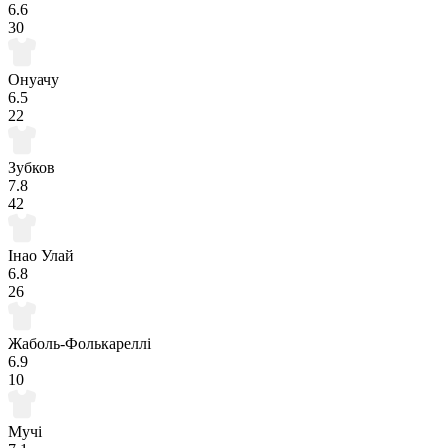
6.6
30
Онуачу
6.5
22
Зубков
7.8
42
Інао Улай
6.8
26
Жаболь-Фолькареллі
6.9
10
Мучі