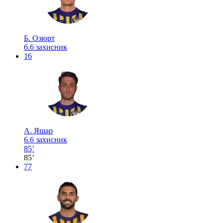
Б. Озюрт
6.6
захисник
16
А. Яшар
6.6
захисник
85’
85’
77