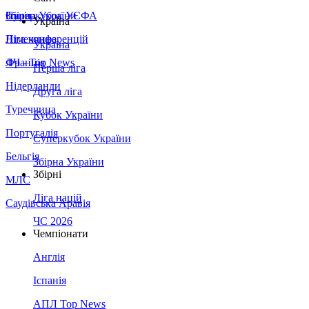
Збірна України
Італія
Суперкубок УЄФА
Україна
Німеччина
Ліга конференцій
Україна
Франція
ЛЧ - Top News
Перша ліга
Нідерланди
Друга ліга
Туреччина
Кубок України
Португалія
Суперкубок України
Бельгія
Збірна України
Збірні
МЛС
Ліга націй
Саудівська Аравія
ЧС 2026
Чемпіонати
Англія
Іспанія
АПЛ Top News