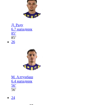
Д. Раду
6.7
нападник
85’
85’
26
М. Алтунбаш
6.4
нападник
56’
56’
24