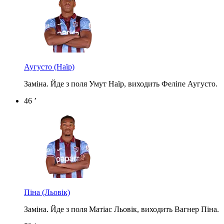
Аугусто
(Наїр)
Заміна. Йде з поля Умут Наїр, виходить Феліпе Аугусто.
46 ’
Піна
(Льовік)
Заміна. Йде з поля Матіас Льовік, виходить Вагнер Піна.