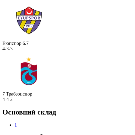
Еюпспор
6.7
4-3-3
7
Трабзонспор
4-4-2
Основний склад
1