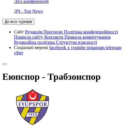
Ліга конференцій
ЛЧ - Top News
До всіх турнірів
Сайт
Редакція
Прогнози
Політика конфіденційності
Правила сайту
Контакти
Правила коментування
Редакційна політика
Структура власності
Соціальні мережі
facebook
x
youtube
instagram
telegram
viber
Еюпспор - Трабзонспор