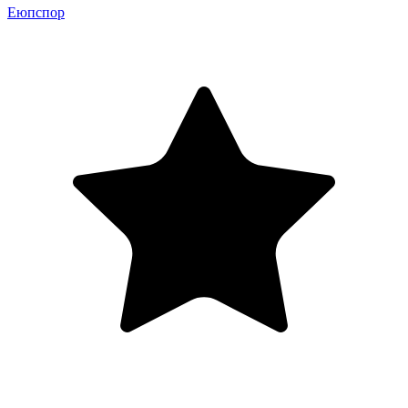
Еюпспор