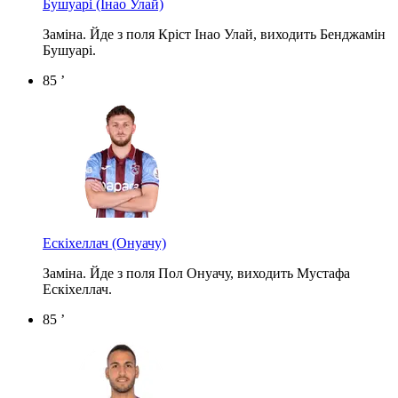
Бушуарі
(Інао Улай)
Заміна. Йде з поля Кріст Інао Улай, виходить Бенджамін
Бушуарі.
85 ’
Ескіхеллач
(Онуачу)
Заміна. Йде з поля Пол Онуачу, виходить Мустафа
Ескіхеллач.
85 ’