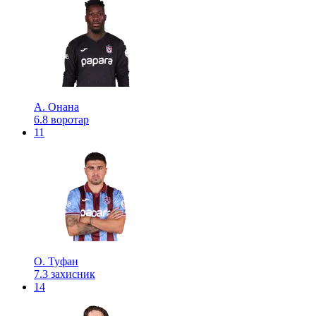
А. Онана
6.8
воротар
11
О. Туфан
7.3
захисник
14