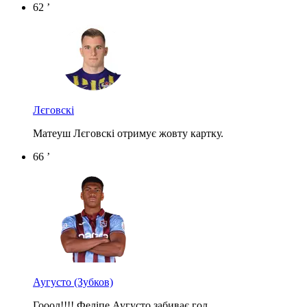
62 ’
Лєговскі
Матеуш Лєговскі отримує жовту картку.
66 ’
Аугусто
(Зубков)
Гооол!!!! Феліпе Аугусто забиває гол.