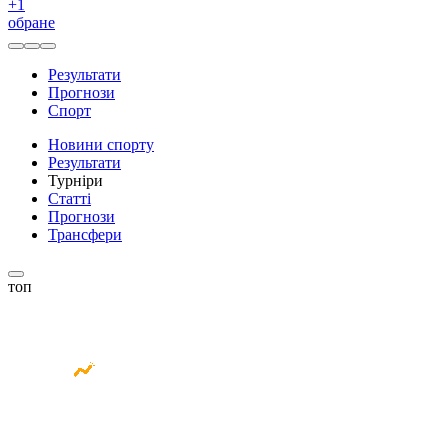
+
1
обране
Результати
Прогнози
Спорт
Новини спорту
Результати
Турніри
Статті
Прогнози
Трансфери
топ