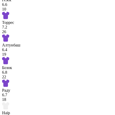
6.6
10
Торрес
7.2
26
Алтунбаш
6.4
19
Бозок
6.8
22
Раду
6.7
18
Наїр