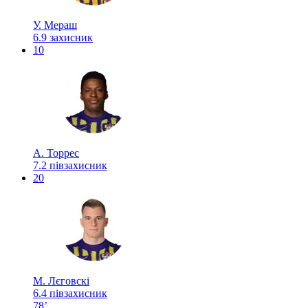
У. Мераш
6.9
захисник
10
А. Торрес
7.2
півзахисник
20
М. Лєговскі
6.4
півзахисник
78’