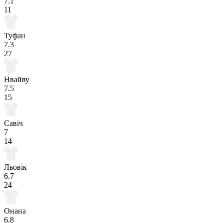
7.1
11
Туфан
7.3
27
Нвайву
7.5
15
Савіч
7
14
Льовік
6.7
24
Онана
6.8