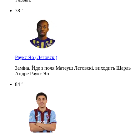
78 ’
Раукс Яо
(Лєговскі)
Заміна. Йде з поля Матеуш Лєговскі, виходить Шарль
Андре Раукс Яо.
84 ’