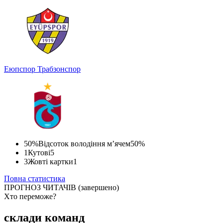
Еюпспор
Трабзонспор
50%
Відсоток володіння м’ячем
50%
1
Кутові
5
3
Жовті картки
1
Повна статистика
ПРОГНОЗ ЧИТАЧІВ
(завершено)
Хто переможе?
Спрогнозуєте точний рахунок?
склади команд