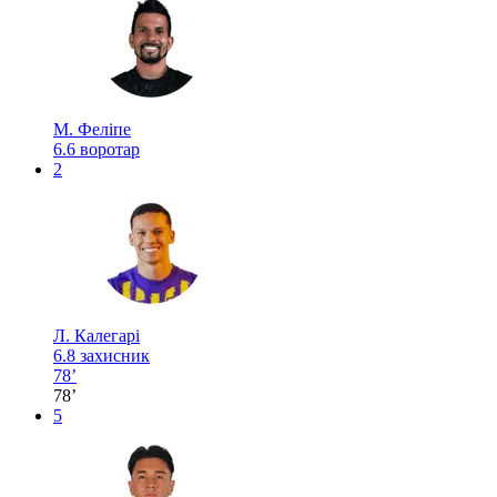
М. Феліпе
6.6
воротар
2
Л. Калегарі
6.8
захисник
78’
78’
5