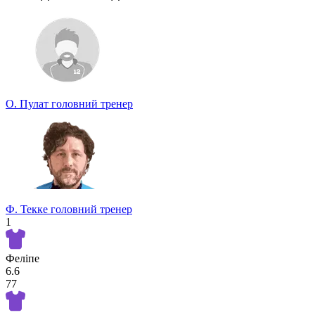
Беріть участь у турнірі прогнозистів та здобувайте класні
призи!
Турнір прогнозистів
О. Пулат
головний тренер
Ф. Текке
головний тренер
1
Феліпе
6.6
77