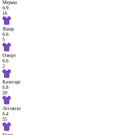
Мераш
6.9
16
Яшар
6.6
5
Озюрт
6.6
2
Калегарі
6.8
20
Лєговскі
6.4
55
Гезек